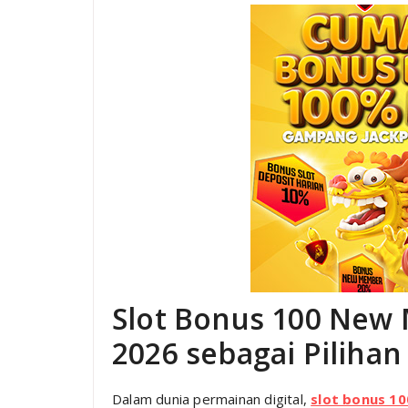
Slot Bonus 100 New
2026 sebagai Piliha
Dalam dunia permainan digital,
slot bonus 10