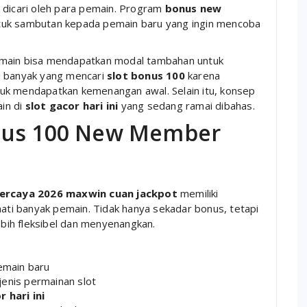
 dicari oleh para pemain. Program
bonus new
ntuk sambutan kepada pemain baru yang ingin mencoba
emain bisa mendapatkan modal tambahan untuk
a banyak yang mencari
slot bonus 100
karena
uk mendapatkan kemenangan awal. Selain itu, konsep
ain di
slot gacor hari ini
yang sedang ramai dibahas.
nus 100 New Member
ercaya 2026 maxwin cuan jackpot
memiliki
i banyak pemain. Tidak hanya sekadar bonus, tetapi
ih fleksibel dan menyenangkan.
emain baru
jenis permainan slot
r hari ini