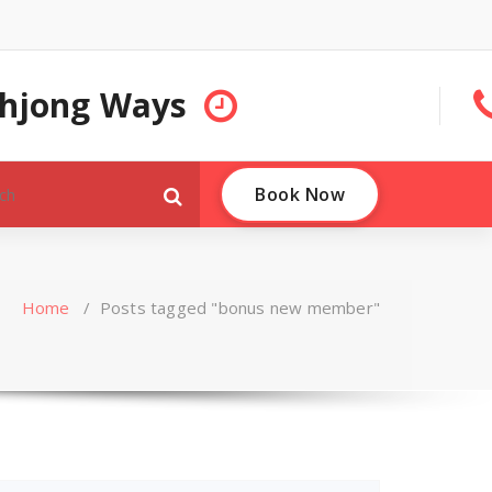
ahjong Ways
Book Now
Home
/
Posts tagged "bonus new member"