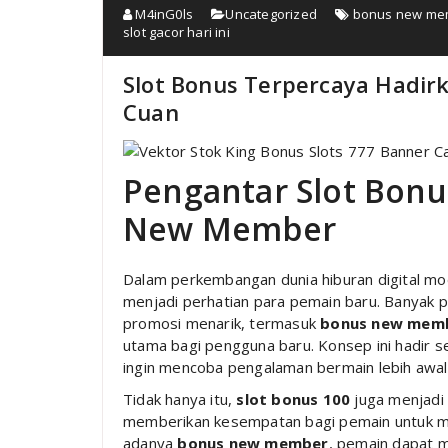
M4inG0ls
Uncategorized
bonus new me
slot gacor hari ini
Slot Bonus Terpercaya Hadi
Cuan
Pengantar Slot Bonu
New Member
Dalam perkembangan dunia hiburan digital mod
menjadi perhatian para pemain baru. Banyak 
promosi menarik, termasuk
bonus new mem
utama bagi pengguna baru. Konsep ini hadir 
ingin mencoba pengalaman bermain lebih awa
Tidak hanya itu,
slot bonus 100
juga menjadi s
memberikan kesempatan bagi pemain untuk m
adanya
bonus new member
, pemain dapat m