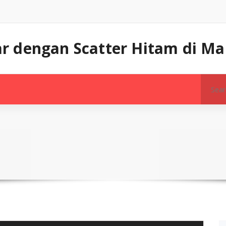
r dengan Scatter Hitam di M
Search
for: