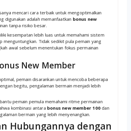
asanya mencari cara terbaik untuk mengoptimalkan
ring digunakan adalah memanfaatkan
bonus new
an tanpa risiko besar.
liki kesempatan lebih luas untuk memahami sistem
 menguntungkan. Tidak sedikit pula pemain yang
gkah awal sebelum menentukan fokus permainan
Bonus New Member
optimal, pemain disarankan untuk mencoba beberapa
Dengan begitu, pengalaman bermain menjadi lebih
bantu pemain pemula memahami ritme permainan
bahwa kombinasi antara
bonus new member 100
dan
alaman bermain yang lebih menyenangkan.
 dan Hubungannya dengan