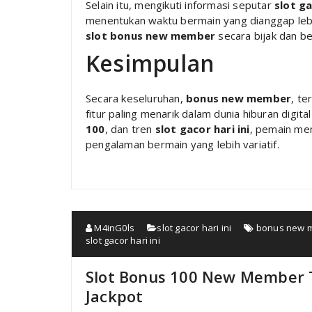
Selain itu, mengikuti informasi seputar
slot ga
menentukan waktu bermain yang dianggap leb
slot bonus new member
secara bijak dan b
Kesimpulan
Secara keseluruhan,
bonus new member
, t
fitur paling menarik dalam dunia hiburan digit
100
, dan tren
slot gacor hari ini
, pemain mem
pengalaman bermain yang lebih variatif.
M4inG0ls
slot gacor hari ini
bonus new 
slot gacor hari ini
Slot Bonus 100 New Member 
Jackpot