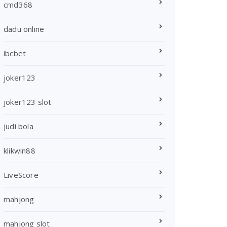
cmd368
dadu online
ibcbet
joker123
joker123 slot
judi bola
klikwin88
LiveScore
mahjong
mahjong slot