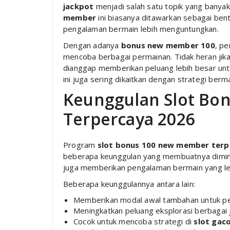
jackpot
menjadi salah satu topik yang banyak
member
ini biasanya ditawarkan sebagai be
pengalaman bermain lebih menguntungkan.
Dengan adanya
bonus new member 100
, p
mencoba berbagai permainan. Tidak heran jik
dianggap memberikan peluang lebih besar unt
ini juga sering dikaitkan dengan strategi berm
Keunggulan Slot Bo
Terpercaya 2026
Program
slot bonus 100 new member terp
beberapa keunggulan yang membuatnya diminat
juga memberikan pengalaman bermain yang leb
Beberapa keunggulannya antara lain:
Memberikan modal awal tambahan untuk p
Meningkatkan peluang eksplorasi berbagai 
Cocok untuk mencoba strategi di
slot gaco