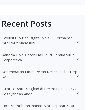
Recent Posts
Evolusi Hiburan Digital Melalui Permainan
Interaktif Masa Kini
Rahasia Pola Gacor Hari Ini di Semua Situs
Terpercaya
Kesempatan Emas Pecah Rekor di Slot Depo
5k
Strategi Anti Rungkad di Permainan Slot777
Kesayangan Anda
Tips Memilih Permainan Slot Deposit 5000