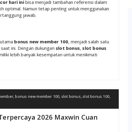
cor hari ini
bisa menjadi tambahan referensi dalam
ih optimal. Namun tetap penting untuk menggunakan
ertanggung jawab.
erutama
bonus new member 100
, menjadi salah satu
al saat ini. Dengan dukungan
slot bonus
,
slot bonus
iliki lebih banyak kesempatan untuk menikmati
member
,
bonus new member 100
,
slot bonus
,
slot bonus 100
,
Terpercaya 2026 Maxwin Cuan