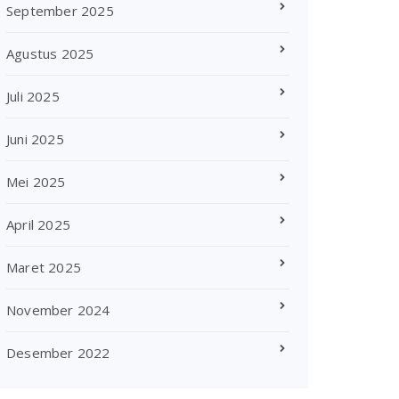
September 2025
Agustus 2025
Juli 2025
Juni 2025
Mei 2025
April 2025
Maret 2025
November 2024
Desember 2022