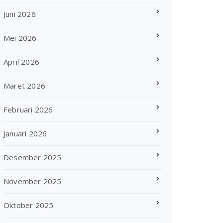
Juni 2026
Mei 2026
April 2026
Maret 2026
Februari 2026
Januari 2026
Desember 2025
November 2025
Oktober 2025