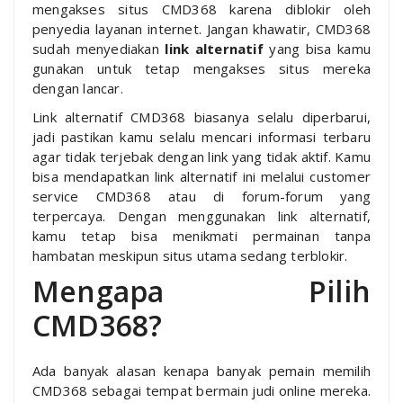
mengakses situs CMD368 karena diblokir oleh
penyedia layanan internet. Jangan khawatir, CMD368
sudah menyediakan
link alternatif
yang bisa kamu
gunakan untuk tetap mengakses situs mereka
dengan lancar.
Link alternatif CMD368 biasanya selalu diperbarui,
jadi pastikan kamu selalu mencari informasi terbaru
agar tidak terjebak dengan link yang tidak aktif. Kamu
bisa mendapatkan link alternatif ini melalui customer
service CMD368 atau di forum-forum yang
terpercaya. Dengan menggunakan link alternatif,
kamu tetap bisa menikmati permainan tanpa
hambatan meskipun situs utama sedang terblokir.
Mengapa Pilih
CMD368?
Ada banyak alasan kenapa banyak pemain memilih
CMD368 sebagai tempat bermain judi online mereka.