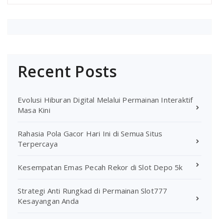
Recent Posts
Evolusi Hiburan Digital Melalui Permainan Interaktif
Masa Kini
Rahasia Pola Gacor Hari Ini di Semua Situs
Terpercaya
Kesempatan Emas Pecah Rekor di Slot Depo 5k
Strategi Anti Rungkad di Permainan Slot777
Kesayangan Anda