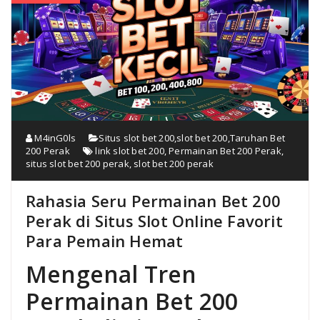
M4inG0ls
Situs slot bet 200
,
slot bet 200
,
Taruhan Bet
200 Perak
link slot bet 200
,
Permainan Bet 200 Perak
,
situs slot bet 200 perak
,
slot bet 200 perak
Rahasia Seru Permainan Bet 200
Perak di Situs Slot Online Favorit
Para Pemain Hemat
Mengenal Tren
Permainan Bet 200