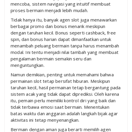
mencoba, sistem navigasi yang intuitif membuat
proses bermain menjadi lebih mudah.
Tidak hanya itu, banyak agen slot juga menawarkan
berbagai promo dan bonus menarik meskipun
dengan taruhan kecil. Bonus seperti cashback, free
spin, dan bonus harian dapat dimanfaatkan untuk
menambah peluang bermain tanpa harus menambah
modal. Ini tentu menjadi nilai tambah yang membuat
pengalaman bermain semakin seru dan
menguntungkan.
Namun demikian, penting untuk memahami bahwa
permainan slot tetap bersifat hiburan. Meskipun
taruhan kecil, hasil permainan tetap bergantung pada
sistem acak yang tidak dapat diprediksi. Oleh karena
itu, pemain perlu memiliki kontrol diri yang baik dan
tidak terbawa emosi saat bermain. Menentukan
batas waktu dan anggaran adalah langkah bijak agar
aktivitas ini tetap menyenangkan.
Bermain dengan aman juga berarti memilih agen