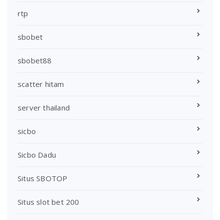
rtp
sbobet
sbobet88
scatter hitam
server thailand
sicbo
Sicbo Dadu
Situs SBOTOP
Situs slot bet 200