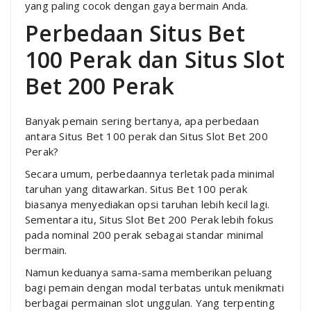
yang paling cocok dengan gaya bermain Anda.
Perbedaan Situs Bet
100 Perak dan Situs Slot
Bet 200 Perak
Banyak pemain sering bertanya, apa perbedaan
antara Situs Bet 100 perak dan Situs Slot Bet 200
Perak?
Secara umum, perbedaannya terletak pada minimal
taruhan yang ditawarkan. Situs Bet 100 perak
biasanya menyediakan opsi taruhan lebih kecil lagi.
Sementara itu, Situs Slot Bet 200 Perak lebih fokus
pada nominal 200 perak sebagai standar minimal
bermain.
Namun keduanya sama-sama memberikan peluang
bagi pemain dengan modal terbatas untuk menikmati
berbagai permainan slot unggulan. Yang terpenting