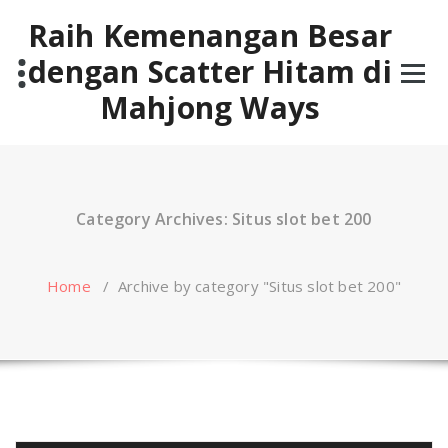
Skip
Raih Kemenangan Besar
to
content
dengan Scatter Hitam di
Mahjong Ways
Category Archives: Situs slot bet 200
Home
/
Archive by category "Situs slot bet 200"