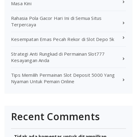
Masa Kini
Rahasia Pola Gacor Hari Ini di Semua Situs
Terpercaya
Kesempatan Emas Pecah Rekor di Slot Depo 5k
Strategi Anti Rungkad di Permainan Slot777
Kesayangan Anda
Tips Memilih Permainan Slot Deposit 5000 Yang
Nyaman Untuk Pemain Online
Recent Comments
Tidak ada komentar untuk ditampilkan.