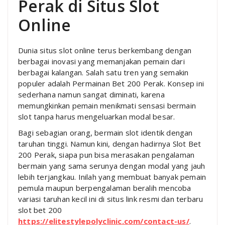
Perak di Situs Slot
Online
Dunia situs slot online terus berkembang dengan
berbagai inovasi yang memanjakan pemain dari
berbagai kalangan. Salah satu tren yang semakin
populer adalah Permainan Bet 200 Perak. Konsep ini
sederhana namun sangat diminati, karena
memungkinkan pemain menikmati sensasi bermain
slot tanpa harus mengeluarkan modal besar.
Bagi sebagian orang, bermain slot identik dengan
taruhan tinggi. Namun kini, dengan hadirnya Slot Bet
200 Perak, siapa pun bisa merasakan pengalaman
bermain yang sama serunya dengan modal yang jauh
lebih terjangkau. Inilah yang membuat banyak pemain
pemula maupun berpengalaman beralih mencoba
variasi taruhan kecil ini di situs link resmi dan terbaru
slot bet 200
https://elitestylepolyclinic.com/contact-us/
.