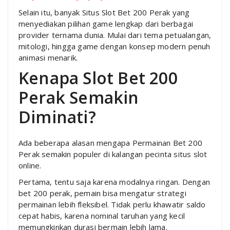
Selain itu, banyak Situs Slot Bet 200 Perak yang
menyediakan pilihan game lengkap dari berbagai
provider ternama dunia. Mulai dari tema petualangan,
mitologi, hingga game dengan konsep modern penuh
animasi menarik.
Kenapa Slot Bet 200
Perak Semakin
Diminati?
Ada beberapa alasan mengapa Permainan Bet 200
Perak semakin populer di kalangan pecinta situs slot
online.
Pertama, tentu saja karena modalnya ringan. Dengan
bet 200 perak, pemain bisa mengatur strategi
permainan lebih fleksibel. Tidak perlu khawatir saldo
cepat habis, karena nominal taruhan yang kecil
memungkinkan durasi bermain lebih lama.