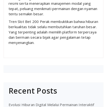
resmi serta menerapkan manajemen modal yang
tepat, peluang menikmati permainan dengan nyaman
tentu semakin besar.
Tren Slot Bet 200 Perak membuktikan bahwa hiburan
berkualitas tidak selalu membutuhkan taruhan besar.
Yang terpenting adalah memilih platform terpercaya
dan bermain secara bijak agar pengalaman tetap
menyenangkan.
Recent Posts
Evolusi Hiburan Digital Melalui Permainan Interaktif