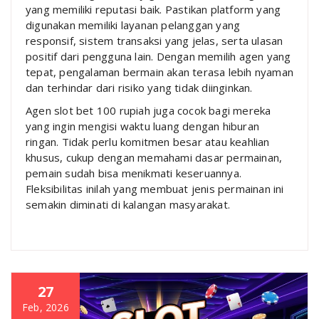
yang memiliki reputasi baik. Pastikan platform yang
digunakan memiliki layanan pelanggan yang
responsif, sistem transaksi yang jelas, serta ulasan
positif dari pengguna lain. Dengan memilih agen yang
tepat, pengalaman bermain akan terasa lebih nyaman
dan terhindar dari risiko yang tidak diinginkan.
Agen slot bet 100 rupiah juga cocok bagi mereka
yang ingin mengisi waktu luang dengan hiburan
ringan. Tidak perlu komitmen besar atau keahlian
khusus, cukup dengan memahami dasar permainan,
pemain sudah bisa menikmati keseruannya.
Fleksibilitas inilah yang membuat jenis permainan ini
semakin diminati di kalangan masyarakat.
27
Feb, 2026