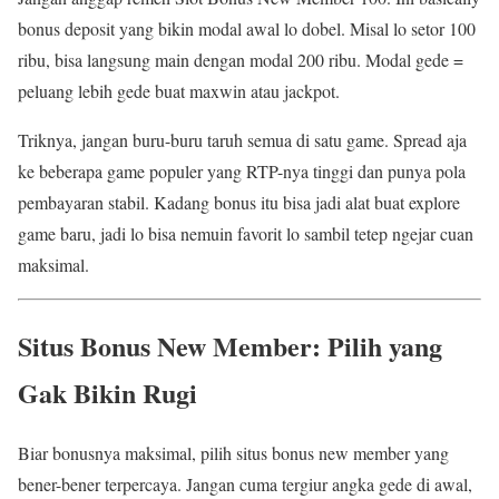
bonus deposit yang bikin modal awal lo dobel. Misal lo setor 100
ribu, bisa langsung main dengan modal 200 ribu. Modal gede =
peluang lebih gede buat maxwin atau jackpot.
Triknya, jangan buru-buru taruh semua di satu game. Spread aja
ke beberapa game populer yang RTP-nya tinggi dan punya pola
pembayaran stabil. Kadang bonus itu bisa jadi alat buat explore
game baru, jadi lo bisa nemuin favorit lo sambil tetep ngejar cuan
maksimal.
Situs Bonus New Member: Pilih yang
Gak Bikin Rugi
Biar bonusnya maksimal, pilih situs bonus new member yang
bener-bener terpercaya. Jangan cuma tergiur angka gede di awal,