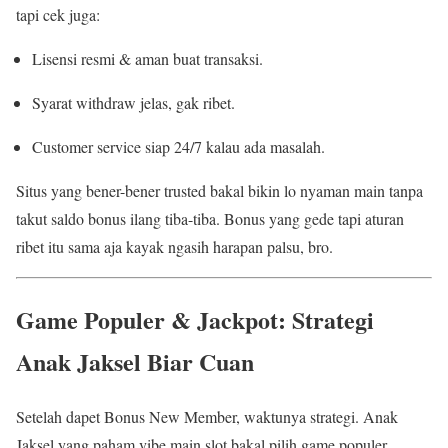
tapi cek juga:
Lisensi resmi & aman buat transaksi.
Syarat withdraw jelas, gak ribet.
Customer service siap 24/7 kalau ada masalah.
Situs yang bener-bener trusted bakal bikin lo nyaman main tanpa
takut saldo bonus ilang tiba-tiba. Bonus yang gede tapi aturan
ribet itu sama aja kayak ngasih harapan palsu, bro.
Game Populer & Jackpot: Strategi
Anak Jaksel Biar Cuan
Setelah dapet Bonus New Member, waktunya strategi. Anak
Jaksel yang paham vibe main slot bakal pilih game populer