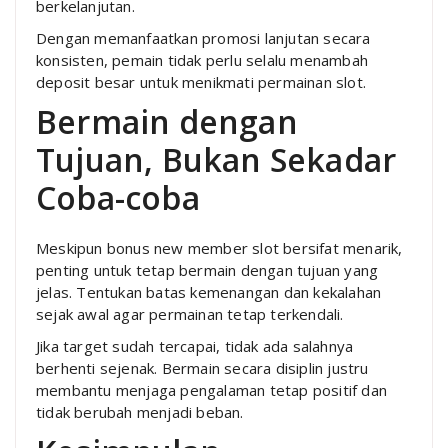
berkelanjutan.
Dengan memanfaatkan promosi lanjutan secara
konsisten, pemain tidak perlu selalu menambah
deposit besar untuk menikmati permainan slot.
Bermain dengan
Tujuan, Bukan Sekadar
Coba-coba
Meskipun bonus new member slot bersifat menarik,
penting untuk tetap bermain dengan tujuan yang
jelas. Tentukan batas kemenangan dan kekalahan
sejak awal agar permainan tetap terkendali.
Jika target sudah tercapai, tidak ada salahnya
berhenti sejenak. Bermain secara disiplin justru
membantu menjaga pengalaman tetap positif dan
tidak berubah menjadi beban.