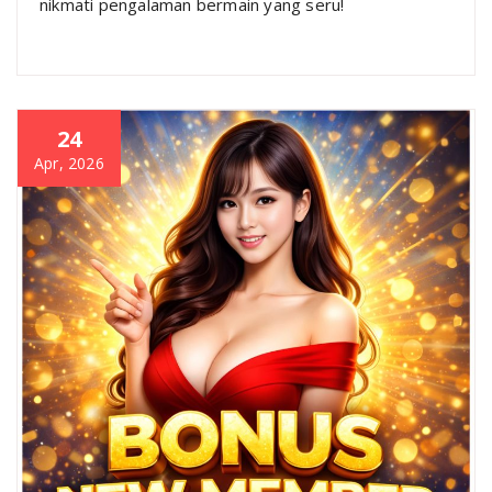
nikmati pengalaman bermain yang seru!
24
Apr, 2026