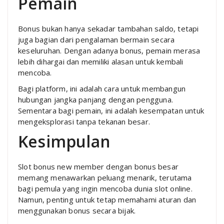
Pemain
Bonus bukan hanya sekadar tambahan saldo, tetapi
juga bagian dari pengalaman bermain secara
keseluruhan. Dengan adanya bonus, pemain merasa
lebih dihargai dan memiliki alasan untuk kembali
mencoba.
Bagi platform, ini adalah cara untuk membangun
hubungan jangka panjang dengan pengguna.
Sementara bagi pemain, ini adalah kesempatan untuk
mengeksplorasi tanpa tekanan besar.
Kesimpulan
Slot bonus new member dengan bonus besar
memang menawarkan peluang menarik, terutama
bagi pemula yang ingin mencoba dunia slot online.
Namun, penting untuk tetap memahami aturan dan
menggunakan bonus secara bijak.