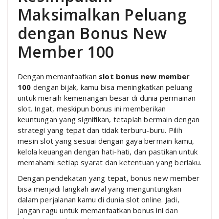
Maksimalkan Peluang
dengan Bonus New
Member 100
Dengan memanfaatkan
slot bonus new member
100
dengan bijak, kamu bisa meningkatkan peluang
untuk meraih kemenangan besar di dunia permainan
slot. Ingat, meskipun bonus ini memberikan
keuntungan yang signifikan, tetaplah bermain dengan
strategi yang tepat dan tidak terburu-buru. Pilih
mesin slot yang sesuai dengan gaya bermain kamu,
kelola keuangan dengan hati-hati, dan pastikan untuk
memahami setiap syarat dan ketentuan yang berlaku.
Dengan pendekatan yang tepat, bonus new member
bisa menjadi langkah awal yang menguntungkan
dalam perjalanan kamu di dunia slot online. Jadi,
jangan ragu untuk memanfaatkan bonus ini dan