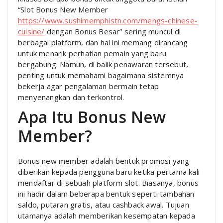
“Slot Bonus New Member
https://www.sushimemphistn.com/mengs-chinese-
cuisine/
dengan Bonus Besar” sering muncul di
berbagai platform, dan hal ini memang dirancang
untuk menarik perhatian pemain yang baru
bergabung. Namun, di balik penawaran tersebut,
penting untuk memahami bagaimana sistemnya
bekerja agar pengalaman bermain tetap
menyenangkan dan terkontrol.
Apa Itu Bonus New
Member?
Bonus new member adalah bentuk promosi yang
diberikan kepada pengguna baru ketika pertama kali
mendaftar di sebuah platform slot. Biasanya, bonus
ini hadir dalam beberapa bentuk seperti tambahan
saldo, putaran gratis, atau cashback awal. Tujuan
utamanya adalah memberikan kesempatan kepada