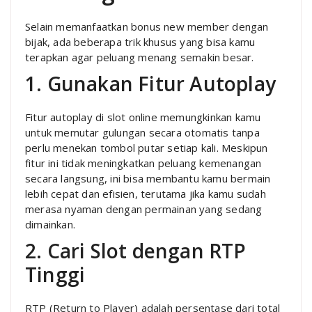
Selain memanfaatkan bonus new member dengan
bijak, ada beberapa trik khusus yang bisa kamu
terapkan agar peluang menang semakin besar.
1. Gunakan Fitur Autoplay
Fitur autoplay di slot online memungkinkan kamu
untuk memutar gulungan secara otomatis tanpa
perlu menekan tombol putar setiap kali. Meskipun
fitur ini tidak meningkatkan peluang kemenangan
secara langsung, ini bisa membantu kamu bermain
lebih cepat dan efisien, terutama jika kamu sudah
merasa nyaman dengan permainan yang sedang
dimainkan.
2. Cari Slot dengan RTP
Tinggi
RTP (Return to Player) adalah persentase dari total