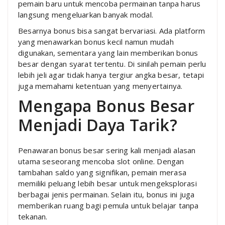
pemain baru untuk mencoba permainan tanpa harus
langsung mengeluarkan banyak modal.
Besarnya bonus bisa sangat bervariasi. Ada platform
yang menawarkan bonus kecil namun mudah
digunakan, sementara yang lain memberikan bonus
besar dengan syarat tertentu. Di sinilah pemain perlu
lebih jeli agar tidak hanya tergiur angka besar, tetapi
juga memahami ketentuan yang menyertainya.
Mengapa Bonus Besar
Menjadi Daya Tarik?
Penawaran bonus besar sering kali menjadi alasan
utama seseorang mencoba slot online. Dengan
tambahan saldo yang signifikan, pemain merasa
memiliki peluang lebih besar untuk mengeksplorasi
berbagai jenis permainan. Selain itu, bonus ini juga
memberikan ruang bagi pemula untuk belajar tanpa
tekanan.