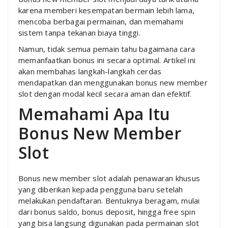
karena memberi kesempatan bermain lebih lama,
mencoba berbagai permainan, dan memahami
sistem tanpa tekanan biaya tinggi.
Namun, tidak semua pemain tahu bagaimana cara
memanfaatkan bonus ini secara optimal. Artikel ini
akan membahas langkah-langkah cerdas
mendapatkan dan menggunakan bonus new member
slot dengan modal kecil secara aman dan efektif.
Memahami Apa Itu
Bonus New Member
Slot
Bonus new member slot adalah penawaran khusus
yang diberikan kepada pengguna baru setelah
melakukan pendaftaran. Bentuknya beragam, mulai
dari bonus saldo, bonus deposit, hingga free spin
yang bisa langsung digunakan pada permainan slot