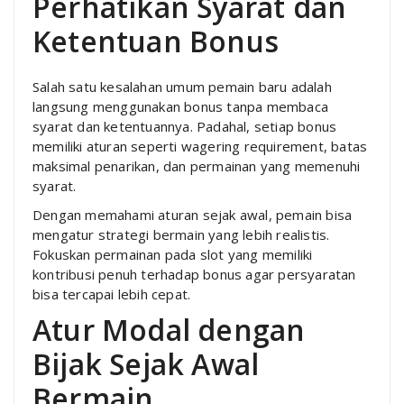
Perhatikan Syarat dan
Ketentuan Bonus
Salah satu kesalahan umum pemain baru adalah
langsung menggunakan bonus tanpa membaca
syarat dan ketentuannya. Padahal, setiap bonus
memiliki aturan seperti wagering requirement, batas
maksimal penarikan, dan permainan yang memenuhi
syarat.
Dengan memahami aturan sejak awal, pemain bisa
mengatur strategi bermain yang lebih realistis.
Fokuskan permainan pada slot yang memiliki
kontribusi penuh terhadap bonus agar persyaratan
bisa tercapai lebih cepat.
Atur Modal dengan
Bijak Sejak Awal
Bermain