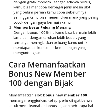
dengan grafik modern. Dengan adanya bonus,
kamu bisa mencoba berbagai jenis mesin slot
yang belum pernah kamu coba sebelumnya,
sehingga kamu bisa menemukan mana yang paling
cocok dengan gaya bermain kamu.
Memperbesar Peluang Menang
Dengan bonus 100% ini, kamu bisa bermain lebih
lama dan dengan taruhan lebih besar, yang
tentunya meningkatkan peluang kamu untuk
mendapatkan kombinasi kemenangan yang
menguntungkan.
Cara Memanfaatkan
Bonus New Member
100 dengan Bijak
Memanfaatkan
slot bonus new member 100
memang menggiurkan, tetapi perlu diingat bahwa
untuk memaksimalkan bonus ini, ada beberapa hal