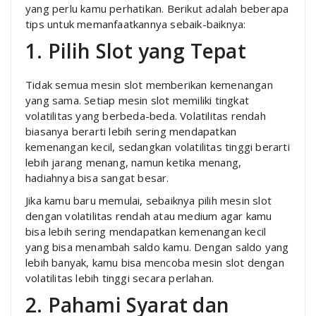
yang perlu kamu perhatikan. Berikut adalah beberapa
tips untuk memanfaatkannya sebaik-baiknya:
1. Pilih Slot yang Tepat
Tidak semua mesin slot memberikan kemenangan
yang sama. Setiap mesin slot memiliki tingkat
volatilitas yang berbeda-beda. Volatilitas rendah
biasanya berarti lebih sering mendapatkan
kemenangan kecil, sedangkan volatilitas tinggi berarti
lebih jarang menang, namun ketika menang,
hadiahnya bisa sangat besar.
Jika kamu baru memulai, sebaiknya pilih mesin slot
dengan volatilitas rendah atau medium agar kamu
bisa lebih sering mendapatkan kemenangan kecil
yang bisa menambah saldo kamu. Dengan saldo yang
lebih banyak, kamu bisa mencoba mesin slot dengan
volatilitas lebih tinggi secara perlahan.
2. Pahami Syarat dan