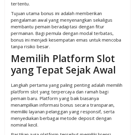
tertentu.
Tujuan utama bonus ini adalah memberikan
pengalaman awal yang menyenangkan sekaligus
membantu pemain beradaptasi dengan fitur
permainan. Bagi pemula dengan modal terbatas,
bonus ini menjadi kesempatan emas untuk mencoba
tanpa risiko besar.
Memilih Platform Slot
yang Tepat Sejak Awal
Langkah pertama yang paling penting adalah memilih
platform slot yang terpercaya dan ramah bagi
pemain baru. Platform yang baik biasanya
menampilkan informasi bonus secara transparan,
memiliki layanan pelanggan yang responsif, serta
menyediakan berbagai metode deposit dengan
nominal kecil.
Pastikan juga platform tersebut memiliki lisensi