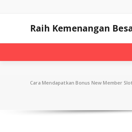
Skip
to
content
Raih Kemenangan Besa
Cara Mendapatkan Bonus New Member Slot