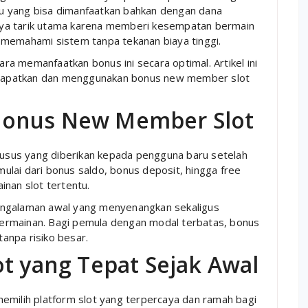
u yang bisa dimanfaatkan bahkan dengan dana
ya tarik utama karena memberi kesempatan bermain
 memahami sistem tanpa tekanan biaya tinggi.
a memanfaatkan bonus ini secara optimal. Artikel ini
dapatkan dan menggunakan bonus new member slot
Bonus New Member Slot
sus yang diberikan kepada pengguna baru setelah
lai dari bonus saldo, bonus deposit, hingga free
inan slot tertentu.
engalaman awal yang menyenangkan sekaligus
ermainan. Bagi pemula dengan modal terbatas, bonus
anpa risiko besar.
ot yang Tepat Sejak Awal
emilih platform slot yang terpercaya dan ramah bagi