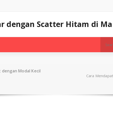
r dengan Scatter Hitam di M
Search
for:
 dengan Modal Kecil
Cara Mendapat