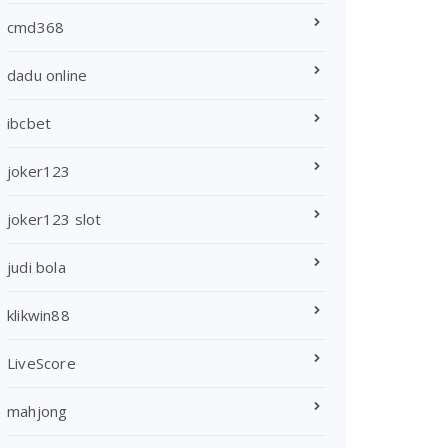
cmd368
dadu online
ibcbet
joker123
joker123 slot
judi bola
klikwin88
LiveScore
mahjong