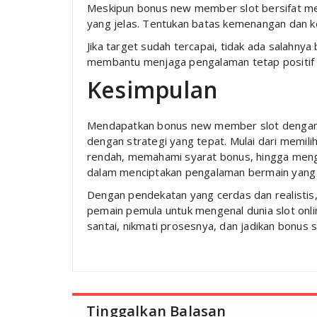
Meskipun bonus new member slot bersifat men
yang jelas. Tentukan batas kemenangan dan ke
Jika target sudah tercapai, tidak ada salahnya 
membantu menjaga pengalaman tetap positif 
Kesimpulan
Mendapatkan bonus new member slot dengan mod
dengan strategi yang tepat. Mulai dari memil
rendah, memahami syarat bonus, hingga meng
dalam menciptakan pengalaman bermain yan
Dengan pendekatan yang cerdas dan realistis
pemain pemula untuk mengenal dunia slot onli
santai, nikmati prosesnya, dan jadikan bonus 
Tinggalkan Balasan