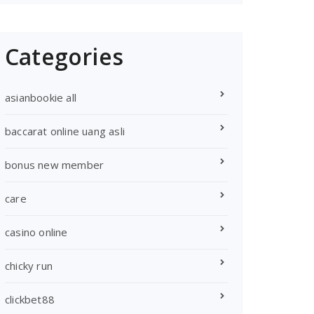
Categories
asianbookie all
baccarat online uang asli
bonus new member
care
casino online
chicky run
clickbet88