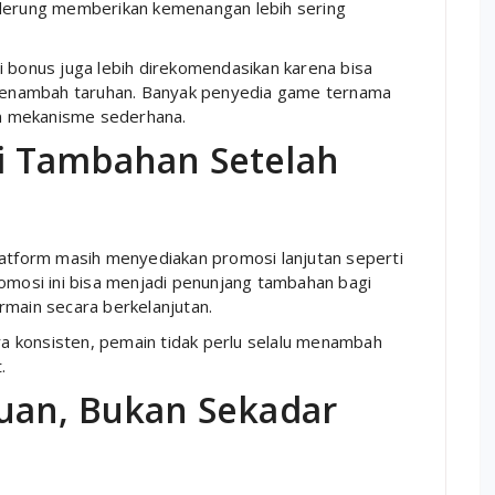
nderung memberikan kemenangan lebih sering
ini bonus juga lebih direkomendasikan karena bisa
enambah taruhan. Banyak penyedia game ternama
n mekanisme sederhana.
i Tambahan Setelah
latform masih menyediakan promosi lanjutan seperti
romosi ini bisa menjadi penunjang tambahan bagi
rmain secara berkelanjutan.
 konsisten, pemain tidak perlu selalu menambah
.
uan, Bukan Sekadar