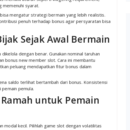
g memenuhi syarat.
sa mengatur strategi bermain yang lebih realistis.
ontribusi penuh terhadap bonus agar persyaratan bisa
ijak Sejak Awal Bermain
an dikelola dengan benar. Gunakan nominal taruhan
kan bonus new member slot. Cara ini membantu
kan peluang mendapatkan fitur bonus dalam
ena saldo terlihat bertambah dari bonus. Konsistensi
i pemain pemula.
ng Ramah untuk Pemain
modal kecil. Pilihlah game slot dengan volatilitas