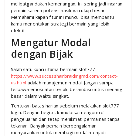
melipatgandakan kemenangan. Ini sering jadi incaran
pemain karena potensi hasilnya cukup besar.
Memahami kapan fitur ini muncul bisa membantu
kamu menentukan strategi bermain yang lebih
efektif.
Mengatur Modal
dengan Bijak
Salah satu kunci utama bermain slot777
https://www.successhairbraidingmd.com/contact-
us.html
adalah manajemen modal. Jangan sampai
terbawa emosi atau terlalu berambisi untuk menang
besar dalam waktu singkat.
Tentukan batas harian sebelum melakukan slot777
login. Dengan begitu, kamu bisa mengontrol
pengeluaran dan tetap menikmati permainan tanpa
tekanan. Banyak pemain berpengalaman
menyarankan untuk membagi modal menjadi