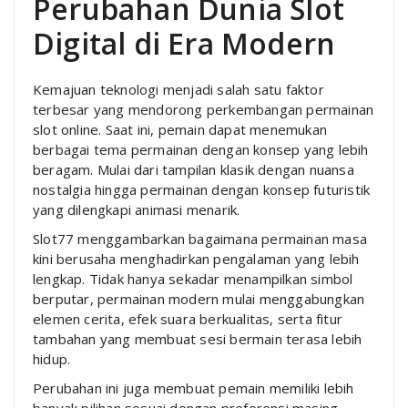
Perubahan Dunia Slot
Digital di Era Modern
Kemajuan teknologi menjadi salah satu faktor
terbesar yang mendorong perkembangan permainan
slot online. Saat ini, pemain dapat menemukan
berbagai tema permainan dengan konsep yang lebih
beragam. Mulai dari tampilan klasik dengan nuansa
nostalgia hingga permainan dengan konsep futuristik
yang dilengkapi animasi menarik.
Slot77 menggambarkan bagaimana permainan masa
kini berusaha menghadirkan pengalaman yang lebih
lengkap. Tidak hanya sekadar menampilkan simbol
berputar, permainan modern mulai menggabungkan
elemen cerita, efek suara berkualitas, serta fitur
tambahan yang membuat sesi bermain terasa lebih
hidup.
Perubahan ini juga membuat pemain memiliki lebih
banyak pilihan sesuai dengan preferensi masing-