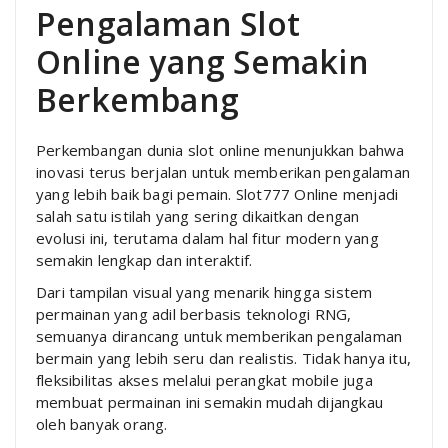
Pengalaman Slot
Online yang Semakin
Berkembang
Perkembangan dunia slot online menunjukkan bahwa
inovasi terus berjalan untuk memberikan pengalaman
yang lebih baik bagi pemain. Slot777 Online menjadi
salah satu istilah yang sering dikaitkan dengan
evolusi ini, terutama dalam hal fitur modern yang
semakin lengkap dan interaktif.
Dari tampilan visual yang menarik hingga sistem
permainan yang adil berbasis teknologi RNG,
semuanya dirancang untuk memberikan pengalaman
bermain yang lebih seru dan realistis. Tidak hanya itu,
fleksibilitas akses melalui perangkat mobile juga
membuat permainan ini semakin mudah dijangkau
oleh banyak orang.