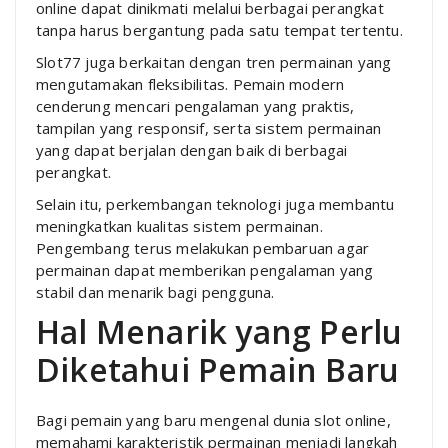
online dapat dinikmati melalui berbagai perangkat
tanpa harus bergantung pada satu tempat tertentu.
Slot77 juga berkaitan dengan tren permainan yang
mengutamakan fleksibilitas. Pemain modern
cenderung mencari pengalaman yang praktis,
tampilan yang responsif, serta sistem permainan
yang dapat berjalan dengan baik di berbagai
perangkat.
Selain itu, perkembangan teknologi juga membantu
meningkatkan kualitas sistem permainan.
Pengembang terus melakukan pembaruan agar
permainan dapat memberikan pengalaman yang
stabil dan menarik bagi pengguna.
Hal Menarik yang Perlu
Diketahui Pemain Baru
Bagi pemain yang baru mengenal dunia slot online,
memahami karakteristik permainan menjadi langkah