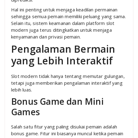
Hal ini penting untuk menjaga keadilan permainan
sehingga semua pemain memiliki peluang yang sama.
Selain itu, sistem keamanan dalam platform slot
modern juga terus ditingkatkan untuk menjaga
kenyamanan dan privasi pemain.
Pengalaman Bermain
yang Lebih Interaktif
Slot modern tidak hanya tentang memutar gulungan,
tetapi juga memberikan pengalaman interaktif yang
lebih luas.
Bonus Game dan Mini
Games
Salah satu fitur yang paling disukai pemain adalah
bonus game. Fitur ini biasanya muncul ketika pemain