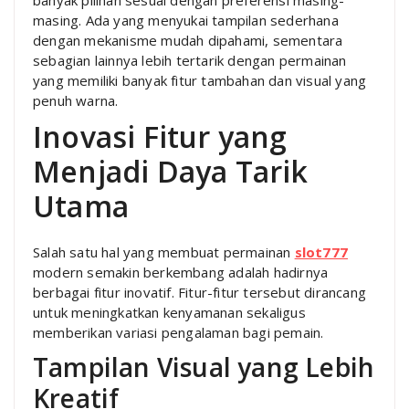
masing. Ada yang menyukai tampilan sederhana
dengan mekanisme mudah dipahami, sementara
sebagian lainnya lebih tertarik dengan permainan
yang memiliki banyak fitur tambahan dan visual yang
penuh warna.
Inovasi Fitur yang
Menjadi Daya Tarik
Utama
Salah satu hal yang membuat permainan
slot777
modern semakin berkembang adalah hadirnya
berbagai fitur inovatif. Fitur-fitur tersebut dirancang
untuk meningkatkan kenyamanan sekaligus
memberikan variasi pengalaman bagi pemain.
Tampilan Visual yang Lebih
Kreatif