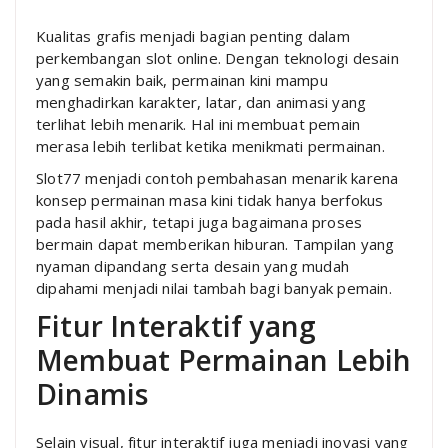
Kualitas grafis menjadi bagian penting dalam
perkembangan slot online. Dengan teknologi desain
yang semakin baik, permainan kini mampu
menghadirkan karakter, latar, dan animasi yang
terlihat lebih menarik. Hal ini membuat pemain
merasa lebih terlibat ketika menikmati permainan.
Slot77 menjadi contoh pembahasan menarik karena
konsep permainan masa kini tidak hanya berfokus
pada hasil akhir, tetapi juga bagaimana proses
bermain dapat memberikan hiburan. Tampilan yang
nyaman dipandang serta desain yang mudah
dipahami menjadi nilai tambah bagi banyak pemain.
Fitur Interaktif yang
Membuat Permainan Lebih
Dinamis
Selain visual, fitur interaktif juga menjadi inovasi yang