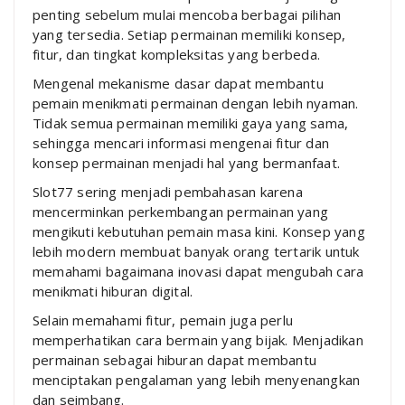
penting sebelum mulai mencoba berbagai pilihan
yang tersedia. Setiap permainan memiliki konsep,
fitur, dan tingkat kompleksitas yang berbeda.
Mengenal mekanisme dasar dapat membantu
pemain menikmati permainan dengan lebih nyaman.
Tidak semua permainan memiliki gaya yang sama,
sehingga mencari informasi mengenai fitur dan
konsep permainan menjadi hal yang bermanfaat.
Slot77 sering menjadi pembahasan karena
mencerminkan perkembangan permainan yang
mengikuti kebutuhan pemain masa kini. Konsep yang
lebih modern membuat banyak orang tertarik untuk
memahami bagaimana inovasi dapat mengubah cara
menikmati hiburan digital.
Selain memahami fitur, pemain juga perlu
memperhatikan cara bermain yang bijak. Menjadikan
permainan sebagai hiburan dapat membantu
menciptakan pengalaman yang lebih menyenangkan
dan seimbang.