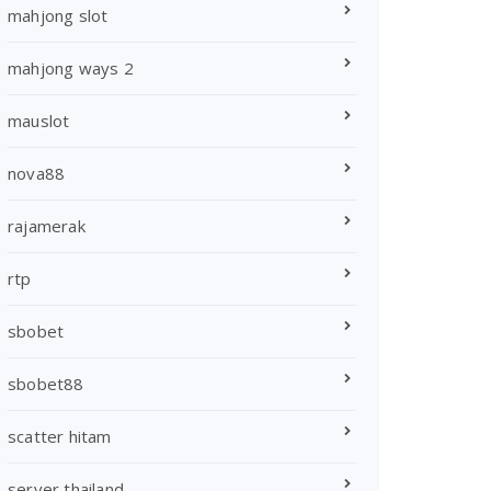
mahjong slot
mahjong ways 2
mauslot
nova88
rajamerak
rtp
sbobet
sbobet88
scatter hitam
server thailand