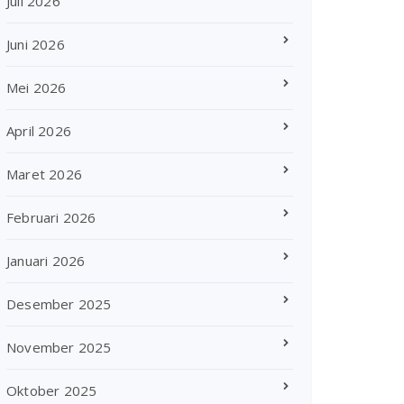
Juli 2026
Juni 2026
Mei 2026
April 2026
Maret 2026
Februari 2026
Januari 2026
Desember 2025
November 2025
Oktober 2025