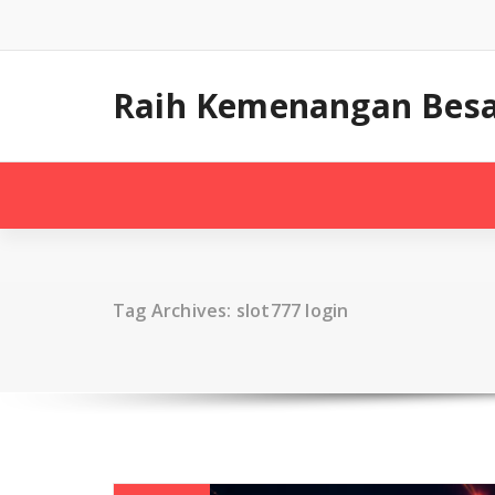
Skip
to
content
Raih Kemenangan Besa
Tag Archives: slot777 login