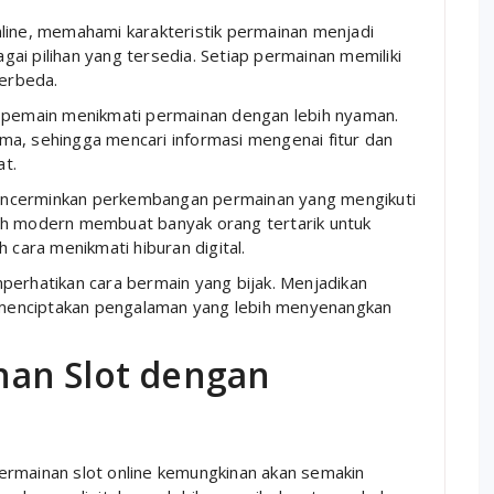
line, memahami karakteristik permainan menjadi
ai pilihan yang tersedia. Setiap permainan memiliki
berbeda.
emain menikmati permainan dengan lebih nyaman.
ma, sehingga mencari informasi mengenai fitur dan
t.
encerminkan perkembangan permainan yang mengikuti
ih modern membuat banyak orang tertarik untuk
ara menikmati hiburan digital.
perhatikan cara bermain yang bijak. Menjadikan
menciptakan pengalaman yang lebih menyenangkan
an Slot dengan
ermainan slot online kemungkinan akan semakin