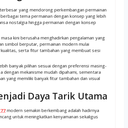
or terbesar yang mendorong perkembangan permainan
an berbagai tema permainan dengan konsep yang lebih
uansa nostalgia hingga permainan dengan konsep
masa kini berusaha menghadirkan pengalaman yang
kan simbol berputar, permainan modern mulai
kualitas, serta fitur tambahan yang membuat sesi
ebih banyak pilihan sesuai dengan preferensi masing-
ana dengan mekanisme mudah dipahami, sementara
nan yang memiliki banyak fitur tambahan dan visual
Menjadi Daya Tarik Utama
777
modern semakin berkembang adalah hadirnya
dirancang untuk meningkatkan kenyamanan sekaligus