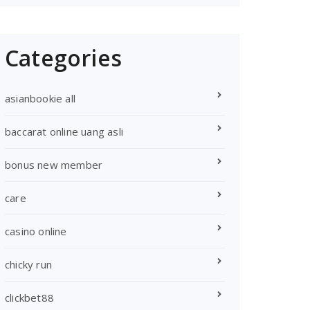
Categories
asianbookie all
baccarat online uang asli
bonus new member
care
casino online
chicky run
clickbet88