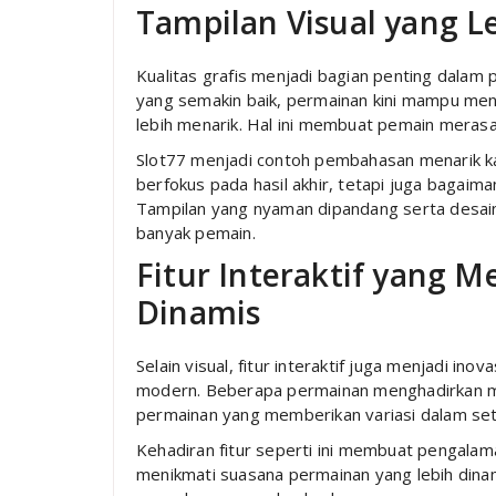
Tampilan Visual yang Le
Kualitas grafis menjadi bagian penting dalam
yang semakin baik, permainan kini mampu mengh
lebih menarik. Hal ini membuat pemain merasa 
Slot77 menjadi contoh pembahasan menarik ka
berfokus pada hasil akhir, tetapi juga bagai
Tampilan yang nyaman dipandang serta desain
banyak pemain.
Fitur Interaktif yang 
Dinamis
Selain visual, fitur interaktif juga menjadi in
modern. Beberapa permainan menghadirkan m
permainan yang memberikan variasi dalam set
Kehadiran fitur seperti ini membuat pengala
menikmati suasana permainan yang lebih dinam