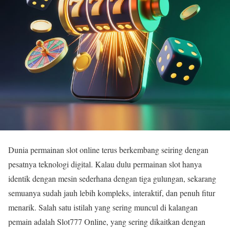
Dunia permainan slot online terus berkembang seiring dengan
pesatnya teknologi digital. Kalau dulu permainan slot hanya
identik dengan mesin sederhana dengan tiga gulungan, sekarang
semuanya sudah jauh lebih kompleks, interaktif, dan penuh fitur
menarik. Salah satu istilah yang sering muncul di kalangan
pemain adalah Slot777 Online, yang sering dikaitkan dengan