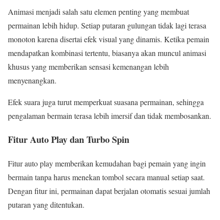
Animasi menjadi salah satu elemen penting yang membuat
permainan lebih hidup. Setiap putaran gulungan tidak lagi terasa
monoton karena disertai efek visual yang dinamis. Ketika pemain
mendapatkan kombinasi tertentu, biasanya akan muncul animasi
khusus yang memberikan sensasi kemenangan lebih
menyenangkan.
Efek suara juga turut memperkuat suasana permainan, sehingga
pengalaman bermain terasa lebih imersif dan tidak membosankan.
Fitur Auto Play dan Turbo Spin
Fitur auto play memberikan kemudahan bagi pemain yang ingin
bermain tanpa harus menekan tombol secara manual setiap saat.
Dengan fitur ini, permainan dapat berjalan otomatis sesuai jumlah
putaran yang ditentukan.