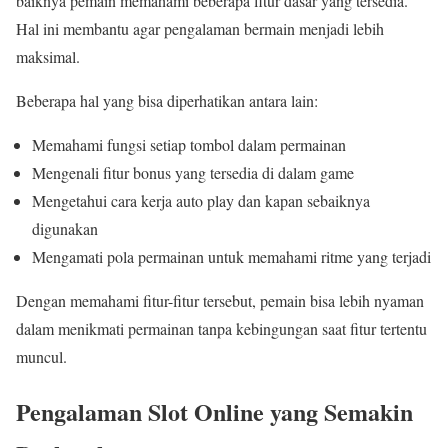
baiknya pemain memahami beberapa fitur dasar yang tersedia.
Hal ini membantu agar pengalaman bermain menjadi lebih
maksimal.
Beberapa hal yang bisa diperhatikan antara lain:
Memahami fungsi setiap tombol dalam permainan
Mengenali fitur bonus yang tersedia di dalam game
Mengetahui cara kerja auto play dan kapan sebaiknya
digunakan
Mengamati pola permainan untuk memahami ritme yang terjadi
Dengan memahami fitur-fitur tersebut, pemain bisa lebih nyaman
dalam menikmati permainan tanpa kebingungan saat fitur tertentu
muncul.
Pengalaman Slot Online yang Semakin