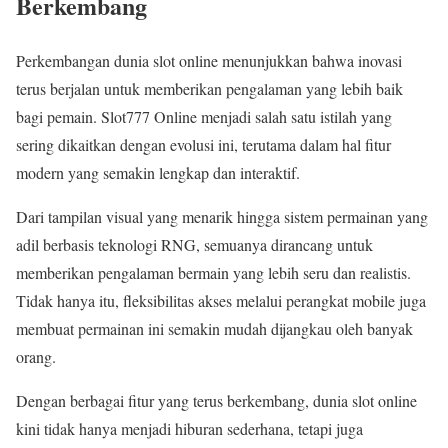
Berkembang
Perkembangan dunia slot online menunjukkan bahwa inovasi
terus berjalan untuk memberikan pengalaman yang lebih baik
bagi pemain. Slot777 Online menjadi salah satu istilah yang
sering dikaitkan dengan evolusi ini, terutama dalam hal fitur
modern yang semakin lengkap dan interaktif.
Dari tampilan visual yang menarik hingga sistem permainan yang
adil berbasis teknologi RNG, semuanya dirancang untuk
memberikan pengalaman bermain yang lebih seru dan realistis.
Tidak hanya itu, fleksibilitas akses melalui perangkat mobile juga
membuat permainan ini semakin mudah dijangkau oleh banyak
orang.
Dengan berbagai fitur yang terus berkembang, dunia slot online
kini tidak hanya menjadi hiburan sederhana, tetapi juga