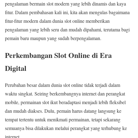
pengalaman bermain slot modern yang lebih dinamis dan kaya
fitur. Dalam pembahasan kali ini, kita akan mengulas bagaimana
fitur-fitur modern dalam dunia slot online memberikan
pengalaman yang lebih seru dan mudah dipahami, terutama bagi
pemain baru maupun yang sudah berpengalaman.
Perkembangan Slot Online di Era
Digital
Perubahan besar dalam dunia slot online tidak terjadi dalam
waktu singkat. Seiring berkembangnya internet dan perangkat
mobile, permainan slot ikut beradaptasi menjadi lebih fleksibel
dan mudah diakses. Dulu, pemain harus datang langsung ke
tempat tertentu untuk menikmati permainan, tetapi sekarang
semuanya bisa dilakukan melalui perangkat yang terhubung ke
internet.