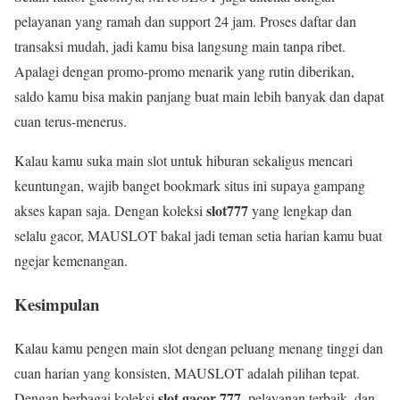
pelayanan yang ramah dan support 24 jam. Proses daftar dan
transaksi mudah, jadi kamu bisa langsung main tanpa ribet.
Apalagi dengan promo-promo menarik yang rutin diberikan,
saldo kamu bisa makin panjang buat main lebih banyak dan dapat
cuan terus-menerus.
Kalau kamu suka main slot untuk hiburan sekaligus mencari
keuntungan, wajib banget bookmark situs ini supaya gampang
slot777
akses kapan saja. Dengan koleksi
yang lengkap dan
selalu gacor, MAUSLOT bakal jadi teman setia harian kamu buat
ngejar kemenangan.
Kesimpulan
Kalau kamu pengen main slot dengan peluang menang tinggi dan
cuan harian yang konsisten, MAUSLOT adalah pilihan tepat.
slot gacor 777
Dengan berbagai koleksi
, pelayanan terbaik, dan