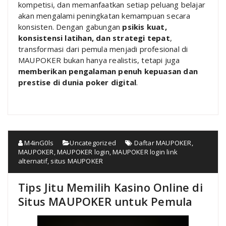
kompetisi, dan memanfaatkan setiap peluang belajar
akan mengalami peningkatan kemampuan secara
konsisten. Dengan gabungan
psikis kuat,
konsistensi latihan, dan strategi tepat
,
transformasi dari pemula menjadi profesional di
MAUPOKER bukan hanya realistis, tetapi juga
memberikan pengalaman penuh kepuasan dan
prestise di dunia poker digital
.
M4inG0ls
Uncategorized
Daftar MAUPOKER
,
MAUPOKER
,
MAUPOKER login
,
MAUPOKER login link
alternatif
,
situs MAUPOKER
Tips Jitu Memilih Kasino Online di
Situs MAUPOKER untuk Pemula