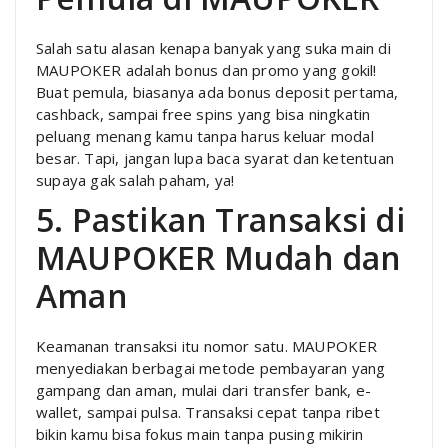
Salah satu alasan kenapa banyak yang suka main di
MAUPOKER adalah bonus dan promo yang gokil!
Buat pemula, biasanya ada bonus deposit pertama,
cashback, sampai free spins yang bisa ningkatin
peluang menang kamu tanpa harus keluar modal
besar. Tapi, jangan lupa baca syarat dan ketentuan
supaya gak salah paham, ya!
5. Pastikan Transaksi di
MAUPOKER Mudah dan
Aman
Keamanan transaksi itu nomor satu. MAUPOKER
menyediakan berbagai metode pembayaran yang
gampang dan aman, mulai dari transfer bank, e-
wallet, sampai pulsa. Transaksi cepat tanpa ribet
bikin kamu bisa fokus main tanpa pusing mikirin