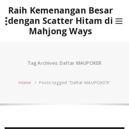
Skip
Raih Kemenangan Besar
to
content
dengan Scatter Hitam di
Mahjong Ways
Tag Archives: Daftar MAUPOKER
Home
/
Posts tagged "Daftar MAUPOKER"