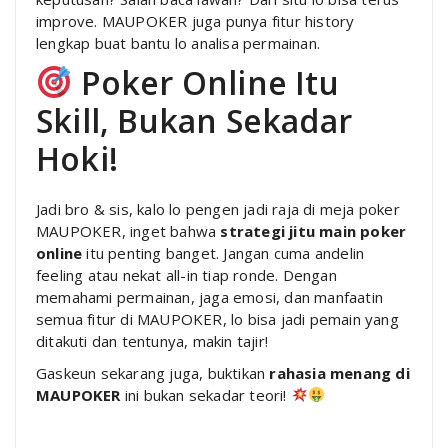
improve. MAUPOKER juga punya fitur history
lengkap buat bantu lo analisa permainan.
Poker Online Itu
Skill, Bukan Sekadar
Hoki!
Jadi bro & sis, kalo lo pengen jadi raja di meja poker
MAUPOKER, inget bahwa
strategi jitu main poker
online
itu penting banget. Jangan cuma andelin
feeling atau nekat all-in tiap ronde. Dengan
memahami permainan, jaga emosi, dan manfaatin
semua fitur di MAUPOKER, lo bisa jadi pemain yang
ditakuti dan tentunya, makin tajir!
Gaskeun sekarang juga, buktikan
rahasia menang di
MAUPOKER
ini bukan sekadar teori!