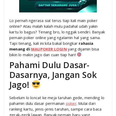
Lo pernah ngerasa sial terus tiap kali main poker
online? Atau malah kalah mulu padahal udah yakin
kartu lo bagus? Tenang bro, lo nggak sendiri. Banyak
pemain poker online yang ngalamin hal yang sama.
Tapi tenang, kali ini kita bakal bongkar
rahasia
menang di
MAUPOKER LOGIN
yang dijamin bisa
bikin lo makin jago dan cuan tiap hari!
Pahami Dulu Dasar-
Dasarnya, Jangan Sok
Jago!
Sebelum lo loncat ke meja taruhan gede, mending lo
pahamin dulu dasar permainan
poker
. Mulai dari
ranking kartu, jenis-jenis taruhan, sampe cara baca
gerak-gerik lawan. Banyak pemain baru yang