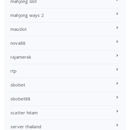
mahjong slot
mahjong ways 2
mauslot
nova88
rajamerak
rtp
sbobet
sbobet88
scatter hitam
server thailand