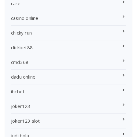
care
casino online
chicky run
clickbet88
cmd368
dadu online
ibcbet
joker123
joker123 slot
judi bola