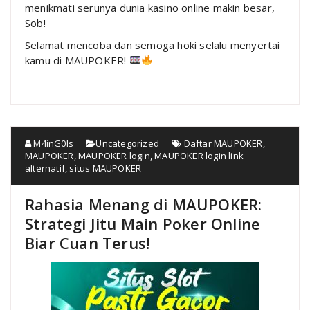
menikmati serunya dunia kasino online makin besar,
Sob!
Selamat mencoba dan semoga hoki selalu menyertai
kamu di MAUPOKER!
M4inG0ls
Uncategorized
Daftar MAUPOKER
,
MAUPOKER
,
MAUPOKER login
,
MAUPOKER login link
alternatif
,
situs MAUPOKER
Rahasia Menang di MAUPOKER:
Strategi Jitu Main Poker Online
Biar Cuan Terus!