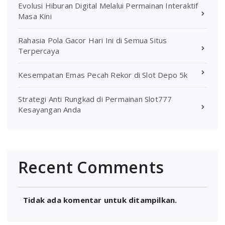
Evolusi Hiburan Digital Melalui Permainan Interaktif
Masa Kini
Rahasia Pola Gacor Hari Ini di Semua Situs
Terpercaya
Kesempatan Emas Pecah Rekor di Slot Depo 5k
Strategi Anti Rungkad di Permainan Slot777
Kesayangan Anda
Recent Comments
Tidak ada komentar untuk ditampilkan.