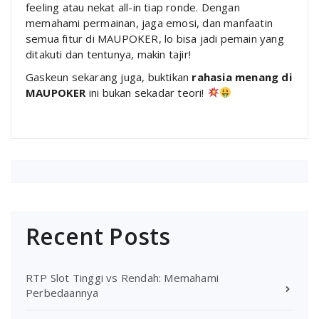
feeling atau nekat all-in tiap ronde. Dengan
memahami permainan, jaga emosi, dan manfaatin
semua fitur di MAUPOKER, lo bisa jadi pemain yang
ditakuti dan tentunya, makin tajir!
Gaskeun sekarang juga, buktikan
rahasia menang di
MAUPOKER
ini bukan sekadar teori!
Recent Posts
RTP Slot Tinggi vs Rendah: Memahami
Perbedaannya