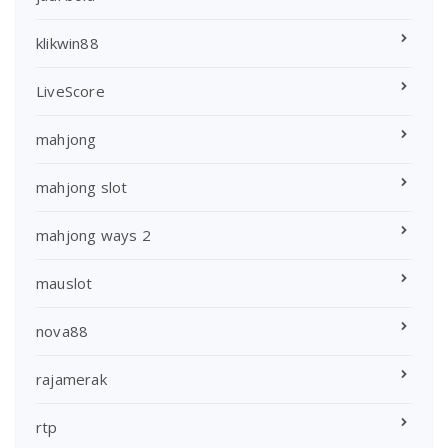
klikwin88
LiveScore
mahjong
mahjong slot
mahjong ways 2
mauslot
nova88
rajamerak
rtp