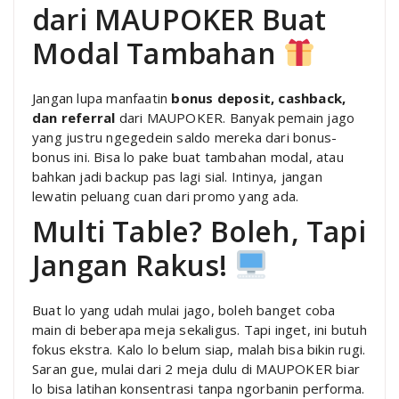
dari MAUPOKER Buat
Modal Tambahan
Jangan lupa manfaatin
bonus deposit, cashback,
dan referral
dari MAUPOKER. Banyak pemain jago
yang justru ngegedein saldo mereka dari bonus-
bonus ini. Bisa lo pake buat tambahan modal, atau
bahkan jadi backup pas lagi sial. Intinya, jangan
lewatin peluang cuan dari promo yang ada.
Multi Table? Boleh, Tapi
Jangan Rakus!
Buat lo yang udah mulai jago, boleh banget coba
main di beberapa meja sekaligus. Tapi inget, ini butuh
fokus ekstra. Kalo lo belum siap, malah bisa bikin rugi.
Saran gue, mulai dari 2 meja dulu di MAUPOKER biar
lo bisa latihan konsentrasi tanpa ngorbanin performa.