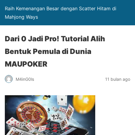
Raih Kemenangan Besar dengan Scatter Hitam di
Mahjong Ways
Dari 0 Jadi Pro! Tutorial Alih
Bentuk Pemula di Dunia
MAUPOKER
M4inG0ls
11 bulan ago