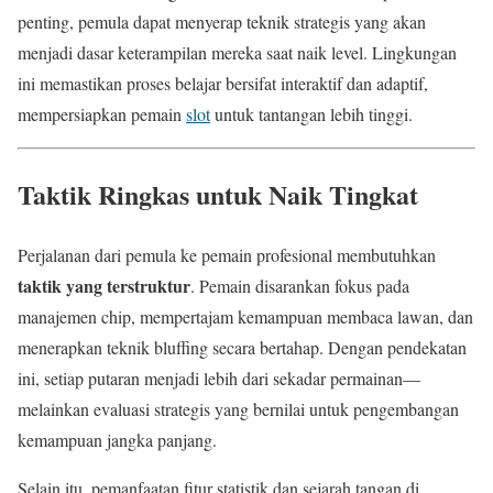
penting, pemula dapat menyerap teknik strategis yang akan
menjadi dasar keterampilan mereka saat naik level. Lingkungan
ini memastikan proses belajar bersifat interaktif dan adaptif,
mempersiapkan pemain
slot
untuk tantangan lebih tinggi.
Taktik Ringkas untuk Naik Tingkat
Perjalanan dari pemula ke pemain profesional membutuhkan
taktik yang terstruktur
. Pemain disarankan fokus pada
manajemen chip, mempertajam kemampuan membaca lawan, dan
menerapkan teknik bluffing secara bertahap. Dengan pendekatan
ini, setiap putaran menjadi lebih dari sekadar permainan—
melainkan evaluasi strategis yang bernilai untuk pengembangan
kemampuan jangka panjang.
Selain itu, pemanfaatan fitur statistik dan sejarah tangan di