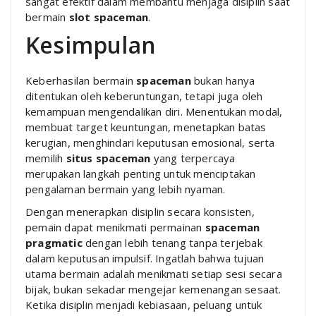
sangat efektif dalam membantu menjaga disiplin saat
bermain
slot spaceman
.
Kesimpulan
Keberhasilan bermain
spaceman
bukan hanya
ditentukan oleh keberuntungan, tetapi juga oleh
kemampuan mengendalikan diri. Menentukan modal,
membuat target keuntungan, menetapkan batas
kerugian, menghindari keputusan emosional, serta
memilih
situs spaceman
yang terpercaya
merupakan langkah penting untuk menciptakan
pengalaman bermain yang lebih nyaman.
Dengan menerapkan disiplin secara konsisten,
pemain dapat menikmati permainan
spaceman
pragmatic
dengan lebih tenang tanpa terjebak
dalam keputusan impulsif. Ingatlah bahwa tujuan
utama bermain adalah menikmati setiap sesi secara
bijak, bukan sekadar mengejar kemenangan sesaat.
Ketika disiplin menjadi kebiasaan, peluang untuk