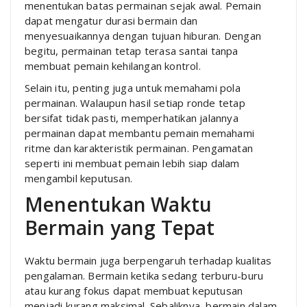
menentukan batas permainan sejak awal. Pemain
dapat mengatur durasi bermain dan
menyesuaikannya dengan tujuan hiburan. Dengan
begitu, permainan tetap terasa santai tanpa
membuat pemain kehilangan kontrol.
Selain itu, penting juga untuk memahami pola
permainan. Walaupun hasil setiap ronde tetap
bersifat tidak pasti, memperhatikan jalannya
permainan dapat membantu pemain memahami
ritme dan karakteristik permainan. Pengamatan
seperti ini membuat pemain lebih siap dalam
mengambil keputusan.
Menentukan Waktu
Bermain yang Tepat
Waktu bermain juga berpengaruh terhadap kualitas
pengalaman. Bermain ketika sedang terburu-buru
atau kurang fokus dapat membuat keputusan
menjadi kurang maksimal. Sebaliknya, bermain dalam