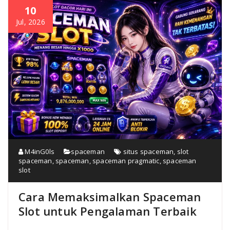
10
Jul, 2026
M4inG0ls
spaceman
situs spaceman
,
slot
spaceman
,
spaceman
,
spaceman pragmatic
,
spaceman
slot
Cara Memaksimalkan Spaceman
Slot untuk Pengalaman Terbaik