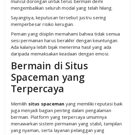
muncul dorongan untuk terus bermain demi
mengembalikan seluruh modal yang telah hilang.
Sayangnya, keputusan tersebut justru sering
memperbesar risiko kerugian.
Pemain yang disiplin memahami bahwa tidak semua
sesi permainan harus berakhir dengan keuntungan.
Ada kalanya lebih bijak menerima hasil yang ada
daripada memaksakan keadaan dengan emosi.
Bermain di Situs
Spaceman yang
Terpercaya
Memilih
situs spaceman
yang memiliki reputasi baik
juga menjadi bagian penting dalam pengalaman
bermain. Platform yang terpercaya umumnya
menawarkan sistem permainan yang stabil, tampilan
yang nyaman, serta layanan pelanggan yang