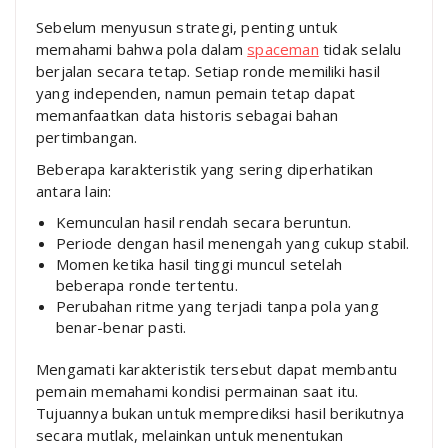
Sebelum menyusun strategi, penting untuk
memahami bahwa pola dalam
spaceman
tidak selalu
berjalan secara tetap. Setiap ronde memiliki hasil
yang independen, namun pemain tetap dapat
memanfaatkan data historis sebagai bahan
pertimbangan.
Beberapa karakteristik yang sering diperhatikan
antara lain:
Kemunculan hasil rendah secara beruntun.
Periode dengan hasil menengah yang cukup stabil.
Momen ketika hasil tinggi muncul setelah
beberapa ronde tertentu.
Perubahan ritme yang terjadi tanpa pola yang
benar-benar pasti.
Mengamati karakteristik tersebut dapat membantu
pemain memahami kondisi permainan saat itu.
Tujuannya bukan untuk memprediksi hasil berikutnya
secara mutlak, melainkan untuk menentukan