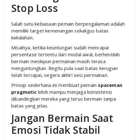
Stop Loss
Salah satu kebiasaan pemain berpengalaman adalah
memiliki target kemenangan sekaligus batas
kekalahan.
Misalnya, ketika keuntungan sudah mencapai
persentase tertentu dari modal awal, berhentilah
bermain meskipun permainan masih terasa
menguntungkan. Begitu pula saat batas kerugian
telah tercapai, segera akhiri sesi permainan.
Prinsip sederhana ini membuat pemain
spaceman
pragmatic
lebih mampu menjaga konsistensi
dibandingkan mereka yang terus bermain tanpa
batas yang jelas.
Jangan Bermain Saat
Emosi Tidak Stabil