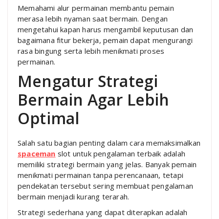
Memahami alur permainan membantu pemain
merasa lebih nyaman saat bermain. Dengan
mengetahui kapan harus mengambil keputusan dan
bagaimana fitur bekerja, pemain dapat mengurangi
rasa bingung serta lebih menikmati proses
permainan.
Mengatur Strategi
Bermain Agar Lebih
Optimal
Salah satu bagian penting dalam cara memaksimalkan
spaceman
slot untuk pengalaman terbaik adalah
memiliki strategi bermain yang jelas. Banyak pemain
menikmati permainan tanpa perencanaan, tetapi
pendekatan tersebut sering membuat pengalaman
bermain menjadi kurang terarah.
Strategi sederhana yang dapat diterapkan adalah