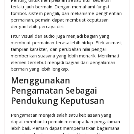
terlalu jauh bermain. Dengan memahami fungsi
tombol, sistem pengali, dan mekanisme penghentian
permainan, pemain dapat membuat keputusan
dengan lebih percaya diri.
Fitur visual dan audio juga menjadi bagian yang
membuat permainan terasa lebih hidup. Efek animasi,
tampilan karakter, dan perubahan nilai pengali
memberikan suasana yang lebih menarik. Menikmati
elemen tersebut menjadi bagian dari pengalaman
bermain yang lebih lengkap.
Menggunakan
Pengamatan Sebagai
Pendukung Keputusan
Pengamatan menjadi salah satu kebiasaan yang
dapat membantu pemain mendapatkan pengalaman
lebih baik. Pemain dapat memperhatikan bagaimana