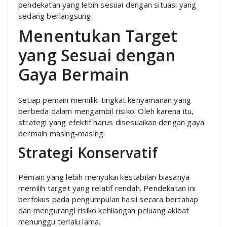
pendekatan yang lebih sesuai dengan situasi yang
sedang berlangsung.
Menentukan Target
yang Sesuai dengan
Gaya Bermain
Setiap pemain memiliki tingkat kenyamanan yang
berbeda dalam mengambil risiko. Oleh karena itu,
strategi yang efektif harus disesuaikan dengan gaya
bermain masing-masing.
Strategi Konservatif
Pemain yang lebih menyukai kestabilan biasanya
memilih target yang relatif rendah. Pendekatan ini
berfokus pada pengumpulan hasil secara bertahap
dan mengurangi risiko kehilangan peluang akibat
menunggu terlalu lama.