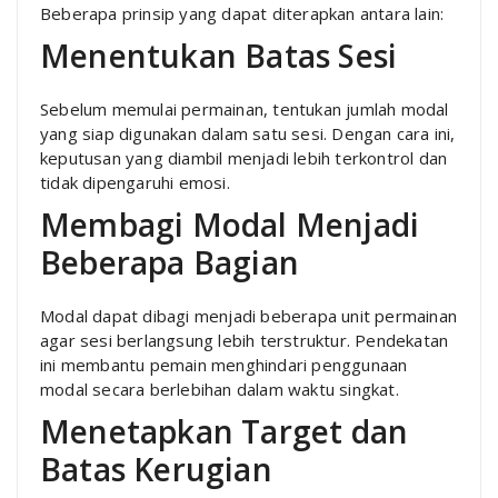
Beberapa prinsip yang dapat diterapkan antara lain:
Menentukan Batas Sesi
Sebelum memulai permainan, tentukan jumlah modal
yang siap digunakan dalam satu sesi. Dengan cara ini,
keputusan yang diambil menjadi lebih terkontrol dan
tidak dipengaruhi emosi.
Membagi Modal Menjadi
Beberapa Bagian
Modal dapat dibagi menjadi beberapa unit permainan
agar sesi berlangsung lebih terstruktur. Pendekatan
ini membantu pemain menghindari penggunaan
modal secara berlebihan dalam waktu singkat.
Menetapkan Target dan
Batas Kerugian