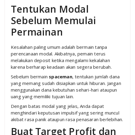
Tentukan Modal
Sebelum Memulai
Permainan
Kesalahan paling umum adalah bermain tanpa
perencanaan modal. Akibatnya, pemain terus
melakukan deposit ketika mengalami kekalahan
karena berharap keadaan akan segera berubah.
Sebelum bermain
spaceman
, tentukan jumlah dana
yang memang sudah disiapkan untuk hiburan. Jangan
menggunakan dana kebutuhan sehari-hari ataupun
uang yang memiliki tujuan lain.
Dengan batas modal yang jelas, Anda dapat
menghindari keputusan impulsif yang sering muncul
akibat rasa panik ataupun rasa penasaran berlebihan.
Buat Target Profit dan