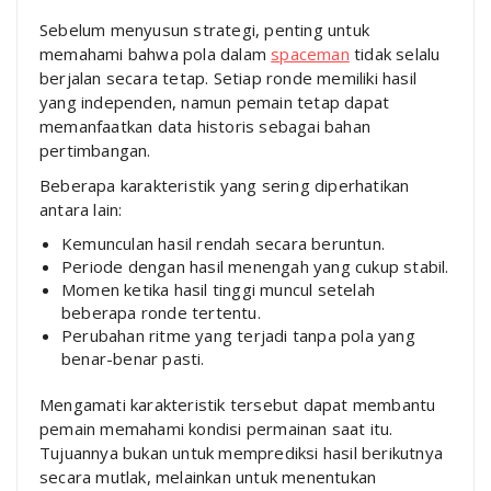
Sebelum menyusun strategi, penting untuk
memahami bahwa pola dalam
spaceman
tidak selalu
berjalan secara tetap. Setiap ronde memiliki hasil
yang independen, namun pemain tetap dapat
memanfaatkan data historis sebagai bahan
pertimbangan.
Beberapa karakteristik yang sering diperhatikan
antara lain:
Kemunculan hasil rendah secara beruntun.
Periode dengan hasil menengah yang cukup stabil.
Momen ketika hasil tinggi muncul setelah
beberapa ronde tertentu.
Perubahan ritme yang terjadi tanpa pola yang
benar-benar pasti.
Mengamati karakteristik tersebut dapat membantu
pemain memahami kondisi permainan saat itu.
Tujuannya bukan untuk memprediksi hasil berikutnya
secara mutlak, melainkan untuk menentukan