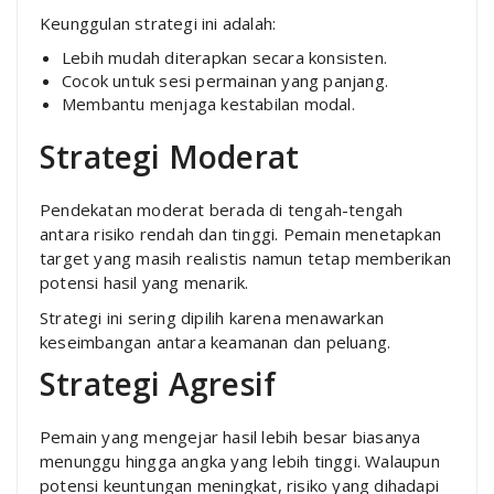
Keunggulan strategi ini adalah:
Lebih mudah diterapkan secara konsisten.
Cocok untuk sesi permainan yang panjang.
Membantu menjaga kestabilan modal.
Strategi Moderat
Pendekatan moderat berada di tengah-tengah
antara risiko rendah dan tinggi. Pemain menetapkan
target yang masih realistis namun tetap memberikan
potensi hasil yang menarik.
Strategi ini sering dipilih karena menawarkan
keseimbangan antara keamanan dan peluang.
Strategi Agresif
Pemain yang mengejar hasil lebih besar biasanya
menunggu hingga angka yang lebih tinggi. Walaupun
potensi keuntungan meningkat, risiko yang dihadapi