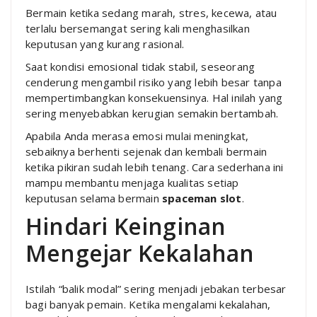
Bermain ketika sedang marah, stres, kecewa, atau
terlalu bersemangat sering kali menghasilkan
keputusan yang kurang rasional.
Saat kondisi emosional tidak stabil, seseorang
cenderung mengambil risiko yang lebih besar tanpa
mempertimbangkan konsekuensinya. Hal inilah yang
sering menyebabkan kerugian semakin bertambah.
Apabila Anda merasa emosi mulai meningkat,
sebaiknya berhenti sejenak dan kembali bermain
ketika pikiran sudah lebih tenang. Cara sederhana ini
mampu membantu menjaga kualitas setiap
keputusan selama bermain
spaceman slot
.
Hindari Keinginan
Mengejar Kekalahan
Istilah “balik modal” sering menjadi jebakan terbesar
bagi banyak pemain. Ketika mengalami kekalahan,