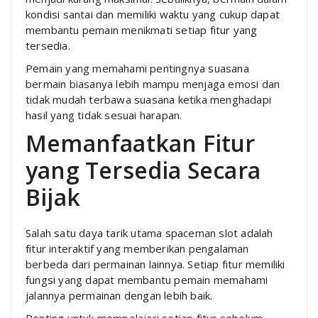
kondisi santai dan memiliki waktu yang cukup dapat
membantu pemain menikmati setiap fitur yang
tersedia.
Pemain yang memahami pentingnya suasana
bermain biasanya lebih mampu menjaga emosi dan
tidak mudah terbawa suasana ketika menghadapi
hasil yang tidak sesuai harapan.
Memanfaatkan Fitur
yang Tersedia Secara
Bijak
Salah satu daya tarik utama spaceman slot adalah
fitur interaktif yang memberikan pengalaman
berbeda dari permainan lainnya. Setiap fitur memiliki
fungsi yang dapat membantu pemain memahami
jalannya permainan dengan lebih baik.
Penting untuk mempelajari setiap fitur sebelum