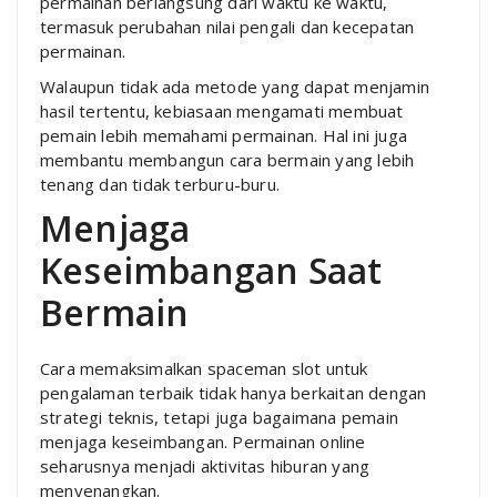
permainan berlangsung dari waktu ke waktu,
termasuk perubahan nilai pengali dan kecepatan
permainan.
Walaupun tidak ada metode yang dapat menjamin
hasil tertentu, kebiasaan mengamati membuat
pemain lebih memahami permainan. Hal ini juga
membantu membangun cara bermain yang lebih
tenang dan tidak terburu-buru.
Menjaga
Keseimbangan Saat
Bermain
Cara memaksimalkan spaceman slot untuk
pengalaman terbaik tidak hanya berkaitan dengan
strategi teknis, tetapi juga bagaimana pemain
menjaga keseimbangan. Permainan online
seharusnya menjadi aktivitas hiburan yang
menyenangkan.