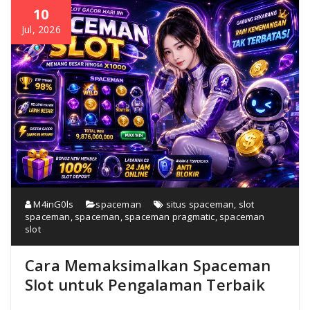
10
Jul, 2026
M4inG0ls
spaceman
situs spaceman
,
slot
spaceman
,
spaceman
,
spaceman pragmatic
,
spaceman
slot
Cara Memaksimalkan Spaceman
Slot untuk Pengalaman Terbaik