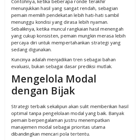
Contohnya, ketika beberapa ronde terakhir
menunjukkan hasil yang sangat rendah, sebagian
pemain memilih pendekatan lebih hati-hati sambil
menunggu kondisi yang dirasa lebih nyaman.
Sebaliknya, ketika muncul rangkaian hasil menengah
yang cukup konsisten, pemain mungkin merasa lebih
percaya diri untuk mempertahankan strategi yang
sedang digunakan.
Kuncinya adalah menjadikan tren sebagai bahan
evaluasi, bukan sebagai dasar prediksi mutlak.
Mengelola Modal
dengan Bijak
Strategi terbaik sekalipun akan sulit memberikan hasil
optimal tanpa pengelolaan modal yang baik. Banyak
pemain berpengalaman justru menempatkan
manajemen modal sebagai prioritas utama
dibandingkan mencari pola tertentu.