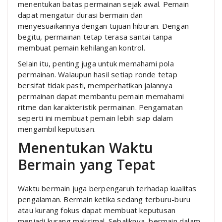
menentukan batas permainan sejak awal. Pemain
dapat mengatur durasi bermain dan
menyesuaikannya dengan tujuan hiburan. Dengan
begitu, permainan tetap terasa santai tanpa
membuat pemain kehilangan kontrol.
Selain itu, penting juga untuk memahami pola
permainan. Walaupun hasil setiap ronde tetap
bersifat tidak pasti, memperhatikan jalannya
permainan dapat membantu pemain memahami
ritme dan karakteristik permainan. Pengamatan
seperti ini membuat pemain lebih siap dalam
mengambil keputusan.
Menentukan Waktu
Bermain yang Tepat
Waktu bermain juga berpengaruh terhadap kualitas
pengalaman. Bermain ketika sedang terburu-buru
atau kurang fokus dapat membuat keputusan
menjadi kurang maksimal. Sebaliknya, bermain dalam