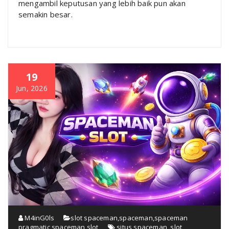
mengambil keputusan yang lebih baik pun akan
semakin besar.
19
Jun, 2026
M4inG0ls
slot spaceman
,
spaceman
,
spaceman
pragmatic
,
spaceman slot
situs spaceman
,
slot