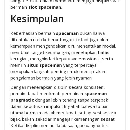
sangat efektif dalam membantu menjaga disiplin saat
bermain
slot spaceman
.
Kesimpulan
Keberhasilan bermain
spaceman
bukan hanya
ditentukan oleh keberuntungan, tetapi juga oleh
kemampuan mengendalikan diri. Menentukan modal,
membuat target keuntungan, menetapkan batas
kerugian, menghindari keputusan emosional, serta
memilih
situs spaceman
yang terpercaya
merupakan langkah penting untuk menciptakan
pengalaman bermain yang lebih nyaman.
Dengan menerapkan disiplin secara konsisten,
pemain dapat menikmati permainan
spaceman
pragmatic
dengan lebih tenang tanpa terjebak
dalam keputusan impulsif. Ingatlah bahwa tujuan
utama bermain adalah menikmati setiap sesi secara
bijak, bukan sekadar mengejar kemenangan sesaat.
Ketika disiplin menjadi kebiasaan, peluang untuk