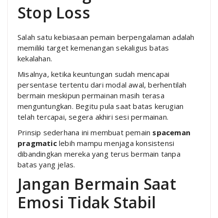
Stop Loss
Salah satu kebiasaan pemain berpengalaman adalah
memiliki target kemenangan sekaligus batas
kekalahan.
Misalnya, ketika keuntungan sudah mencapai
persentase tertentu dari modal awal, berhentilah
bermain meskipun permainan masih terasa
menguntungkan. Begitu pula saat batas kerugian
telah tercapai, segera akhiri sesi permainan.
Prinsip sederhana ini membuat pemain
spaceman
pragmatic
lebih mampu menjaga konsistensi
dibandingkan mereka yang terus bermain tanpa
batas yang jelas.
Jangan Bermain Saat
Emosi Tidak Stabil