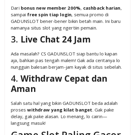
Dari
bonus new member 200%
,
cashback harian
,
sampai
free spin tiap login
, semua promo di
GADUNSLOT bener-bener bikin betah main. Ini baru
namanya situs slot yang ngertiin pemain.
3.
Live Chat 24 Jam
Ada masalah? CS GADUNSLOT siap bantu lo kapan
aja, bahkan pas tengah malem! Gak ada ceritanya lo
nungguin balesan berjam-jam kayak di situs sebelah.
4.
Withdraw Cepat dan
Aman
Salah satu hal yang bikin GADUNSLOT beda adalah
proses
withdraw yang kilat banget
. Gak pake
delay, gak pake alasan. Lo menang, lo cairin—
langsung masuk!
Game Slot Paling Gacor