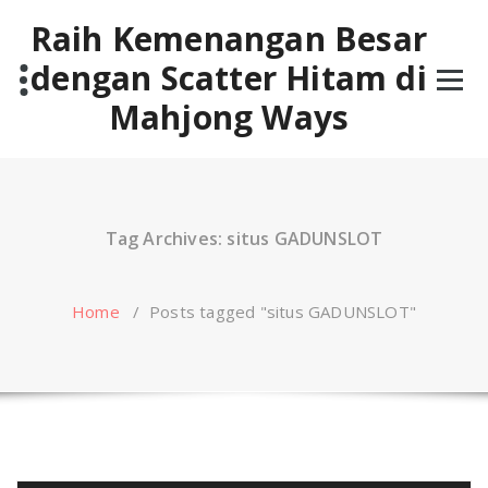
Skip
Raih Kemenangan Besar
to
content
dengan Scatter Hitam di
Mahjong Ways
Tag Archives: situs GADUNSLOT
Home
/
Posts tagged "situs GADUNSLOT"