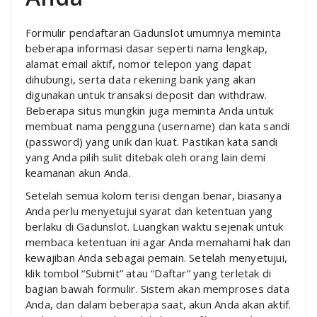
Formulir pendaftaran Gadunslot umumnya meminta
beberapa informasi dasar seperti nama lengkap,
alamat email aktif, nomor telepon yang dapat
dihubungi, serta data rekening bank yang akan
digunakan untuk transaksi deposit dan withdraw.
Beberapa situs mungkin juga meminta Anda untuk
membuat nama pengguna (username) dan kata sandi
(password) yang unik dan kuat. Pastikan kata sandi
yang Anda pilih sulit ditebak oleh orang lain demi
keamanan akun Anda.
Setelah semua kolom terisi dengan benar, biasanya
Anda perlu menyetujui syarat dan ketentuan yang
berlaku di Gadunslot. Luangkan waktu sejenak untuk
membaca ketentuan ini agar Anda memahami hak dan
kewajiban Anda sebagai pemain. Setelah menyetujui,
klik tombol “Submit” atau “Daftar” yang terletak di
bagian bawah formulir. Sistem akan memproses data
Anda, dan dalam beberapa saat, akun Anda akan aktif.