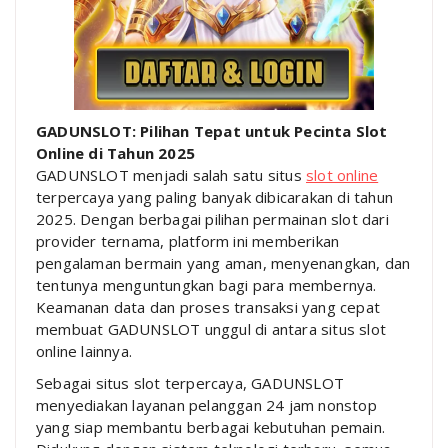
GADUNSLOT: Pilihan Tepat untuk Pecinta Slot
Online di Tahun 2025
GADUNSLOT menjadi salah satu situs
slot online
terpercaya yang paling banyak dibicarakan di tahun
2025. Dengan berbagai pilihan permainan slot dari
provider ternama, platform ini memberikan
pengalaman bermain yang aman, menyenangkan, dan
tentunya menguntungkan bagi para membernya.
Keamanan data dan proses transaksi yang cepat
membuat GADUNSLOT unggul di antara situs slot
online lainnya.
Sebagai situs slot terpercaya, GADUNSLOT
menyediakan layanan pelanggan 24 jam nonstop
yang siap membantu berbagai kebutuhan pemain.