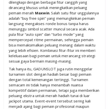
dilengkapi dengan berbagai fitur canggih yang
dirancang khusus untuk meningkatkan peluang
pemain meraih
Maxwin
. Salah satu fitur unggulannya
adalah “buy free spin” yang memungkinkan pemain
langsung mengakses ronde bonus tanpa harus
menunggu simbol scatter muncul secara acak. Ada
pula fitur “auto spin” dan “turbo mode” yang
mempercepat ritme permainan, sehingga pemain
bisa memaksimalkan peluang menang dalam waktu
yang lebih efisien. Kombinasi fitur-fitur ini memberi
keleluasaan bagi pemain untuk merancang strategi
sesuai gaya bermain masing-masing.
Tak hanya itu, GADUNSLOT juga rutin menggelar
turnamen slot dengan hadiah besar bagi pemain
dengan total kemenangan tertinggi. Turnamen
semacam ini tidak hanya menambah nuansa
kompetitif dalam permainan, tetapi juga memberikan
peluang ekstra untuk meraih hadiah tunai di luar
jackpot utama. Event-event tersebut sering kali
menjadi ajang bagi pemain profesional maupun