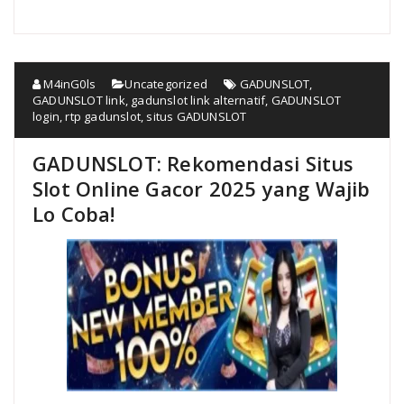
M4inG0ls
Uncategorized
GADUNSLOT
,
GADUNSLOT link
,
gadunslot link alternatif
,
GADUNSLOT
login
,
rtp gadunslot
,
situs GADUNSLOT
GADUNSLOT: Rekomendasi Situs
Slot Online Gacor 2025 yang Wajib
Lo Coba!