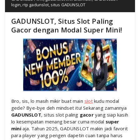
login
,
rtp gadunslot
,
situs GADUNSLOT
GADUNSLOT, Situs Slot Paling
Gacor dengan Modal Super Mini!
Bro, sis, lo masih mikir buat main
slot
kudu modal
gede? Bye-bye deh mindset itu! Sekarang zamannya
GADUNSLOT
, situs slot paling
gacor
yang siap kasih
lo kesempatan menang besar cuma modal
super
mini
aja. Tahun 2025, GADUNSLOT makin jadi favorit
para player yang pengen dapetin cuan tanpa harus