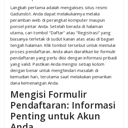
Langkah pertama adalah mengakses situs resmi
Gadunslot. Anda dapat melakukannya melalui
peramban web di perangkat komputer maupun
ponsel pintar Anda. Setelah berada di halaman
utama, cari tombol “Daftar” atau “Registrasi” yang
biasanya terletak di sudut kanan atas atau di bagian
tengah halaman. Klik tombol tersebut untuk memulai
proses pendaftaran. Anda akan diarahkan ke formulir
pendaftaran yang perlu diisi dengan informasi pribadi
yang valid. Pastikan Anda mengisi setiap kolom
dengan benar untuk menghindari masalah di
kemudian hari, terutama saat melakukan penarikan
dana kemenangan Anda.
Mengisi Formulir
Pendaftaran: Informasi
Penting untuk Akun
Anda