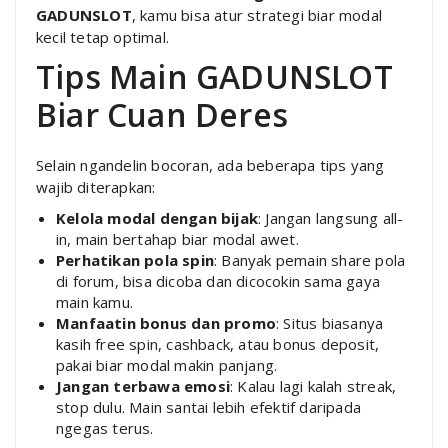
GADUNSLOT
, kamu bisa atur strategi biar modal
kecil tetap optimal.
Tips Main GADUNSLOT
Biar Cuan Deres
Selain ngandelin bocoran, ada beberapa tips yang
wajib diterapkan:
Kelola modal dengan bijak
: Jangan langsung all-
in, main bertahap biar modal awet.
Perhatikan pola spin
: Banyak pemain share pola
di forum, bisa dicoba dan dicocokin sama gaya
main kamu.
Manfaatin bonus dan promo
: Situs biasanya
kasih free spin, cashback, atau bonus deposit,
pakai biar modal makin panjang.
Jangan terbawa emosi
: Kalau lagi kalah streak,
stop dulu. Main santai lebih efektif daripada
ngegas terus.