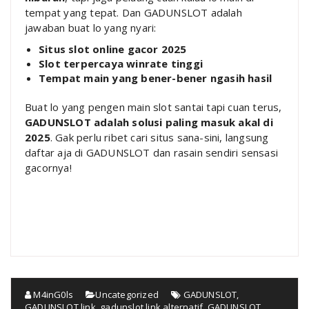
tempat yang tepat. Dan GADUNSLOT adalah
jawaban buat lo yang nyari:
Situs slot online gacor 2025
Slot terpercaya winrate tinggi
Tempat main yang bener-bener ngasih hasil
Buat lo yang pengen main slot santai tapi cuan terus,
GADUNSLOT adalah solusi paling masuk akal di
2025
. Gak perlu ribet cari situs sana-sini, langsung
daftar aja di GADUNSLOT dan rasain sendiri sensasi
gacornya!
M4inG0ls
Uncategorized
GADUNSLOT
,
GADUNSLOT link
,
gadunslot link alternatif
,
GADUNSLOT