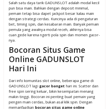
Salah satu daya tarik GADUNSLOT adalah modal kecil
pun bisa main. Bahkan dengan deposit minimal,
pemain tetap bisa dapet jackpot besar kalau main
dengan strategi cerdas. Kuncinya ada di pengaturan
bet, timing spin, dan kesabaran main. Banyak pemain
pemula yang awalnya modal receh, akhirnya bisa
cuan gede karena ngerti pola spin dan momen gacor-
nya.
Bocoran Situs Game
Online GADUNSLOT
Hari Ini
Dari info komunitas slot online, beberapa game di
GADUNSLOT lagi
gacor banget
hari ini. Scatter dan
free spin sering keluar, bikin kesempatan menang
makin tinggi. Bocoran ini penting buat pemain yang
pengen main cerdas, bukan asal klik spin. Dengan
memanfaatkan
bocoran situs game online