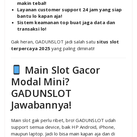
makin tebal!
Layanan customer support 24 jam yang siap
bantu lo kapan aja!
Sistem keamanan top buat jaga data dan
transaksi lo!
Gak heran, GADUNSLOT jadi salah satu
situs slot
terpercaya 2025
yang paling diminati!
Main Slot Gacor
Modal Mini?
GADUNSLOT
Jawabannya!
Main slot gak perlu ribet, bro! GADUNSLOT udah
support semua device, baik HP Android, iPhone,
maupun laptop. Jadi lo bisa main kapan aja dan di