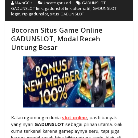
M4inG0ls
Uncategorized
GADUNSLOT
,
GADUNSLOT link
,
gadunslot link alternatif
,
GADUNSLOT
login
,
rtp gadunslot
,
situs GADUNSLOT
Bocoran Situs Game Online
GADUNSLOT, Modal Receh
Untung Besar
Kalau ngomongin dunia
slot online
, pasti banyak
yang nyari
GADUNSLOT
sebagai pilihan utama. Gak
cuma terkenal karena gameplaynya seru, tapi juga
karena modal receh bisa bikin untung gede. Nah, di