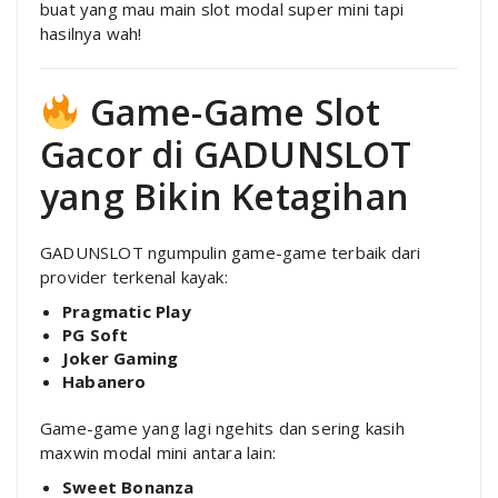
buat yang mau main slot modal super mini tapi
hasilnya wah!
Game-Game Slot
Gacor di GADUNSLOT
yang Bikin Ketagihan
GADUNSLOT ngumpulin game-game terbaik dari
provider terkenal kayak:
Pragmatic Play
PG Soft
Joker Gaming
Habanero
Game-game yang lagi ngehits dan sering kasih
maxwin modal mini antara lain:
Sweet Bonanza