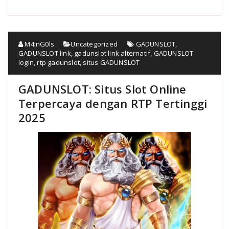
M4inG0ls
Uncategorized
GADUNSLOT
,
GADUNSLOT link
,
gadunslot link alternatif
,
GADUNSLOT
login
,
rtp gadunslot
,
situs GADUNSLOT
GADUNSLOT: Situs Slot Online
Terpercaya dengan RTP Tertinggi
2025