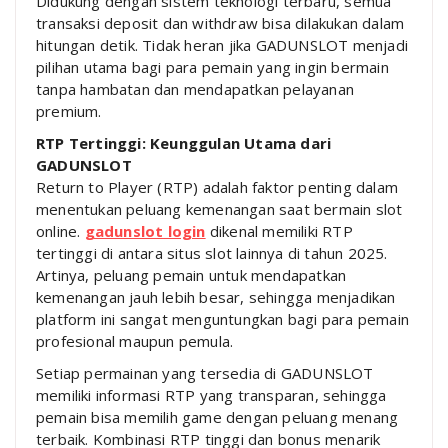
Didukung dengan sistem teknologi terbaru, semua
transaksi deposit dan withdraw bisa dilakukan dalam
hitungan detik. Tidak heran jika GADUNSLOT menjadi
pilihan utama bagi para pemain yang ingin bermain
tanpa hambatan dan mendapatkan pelayanan
premium.
RTP Tertinggi: Keunggulan Utama dari
GADUNSLOT
Return to Player (RTP) adalah faktor penting dalam
menentukan peluang kemenangan saat bermain slot
online.
gadunslot login
dikenal memiliki RTP
tertinggi di antara situs slot lainnya di tahun 2025.
Artinya, peluang pemain untuk mendapatkan
kemenangan jauh lebih besar, sehingga menjadikan
platform ini sangat menguntungkan bagi para pemain
profesional maupun pemula.
Setiap permainan yang tersedia di GADUNSLOT
memiliki informasi RTP yang transparan, sehingga
pemain bisa memilih game dengan peluang menang
terbaik. Kombinasi RTP tinggi dan bonus menarik