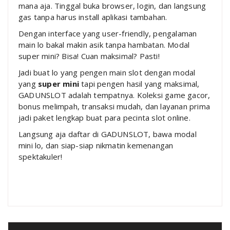
mana aja. Tinggal buka browser, login, dan langsung
gas tanpa harus install aplikasi tambahan.
Dengan interface yang user-friendly, pengalaman
main lo bakal makin asik tanpa hambatan. Modal
super mini? Bisa! Cuan maksimal? Pasti!
Jadi buat lo yang pengen main slot dengan modal
yang
super mini
tapi pengen hasil yang maksimal,
GADUNSLOT adalah tempatnya. Koleksi game gacor,
bonus melimpah, transaksi mudah, dan layanan prima
jadi paket lengkap buat para pecinta slot online.
Langsung aja daftar di GADUNSLOT, bawa modal
mini lo, dan siap-siap nikmatin kemenangan
spektakuler!