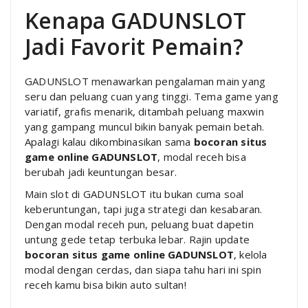
Kenapa GADUNSLOT
Jadi Favorit Pemain?
GADUNSLOT menawarkan pengalaman main yang
seru dan peluang cuan yang tinggi. Tema game yang
variatif, grafis menarik, ditambah peluang maxwin
yang gampang muncul bikin banyak pemain betah.
Apalagi kalau dikombinasikan sama
bocoran situs
game online GADUNSLOT
, modal receh bisa
berubah jadi keuntungan besar.
Main slot di GADUNSLOT itu bukan cuma soal
keberuntungan, tapi juga strategi dan kesabaran.
Dengan modal receh pun, peluang buat dapetin
untung gede tetap terbuka lebar. Rajin update
bocoran situs game online GADUNSLOT
, kelola
modal dengan cerdas, dan siapa tahu hari ini spin
receh kamu bisa bikin auto sultan!