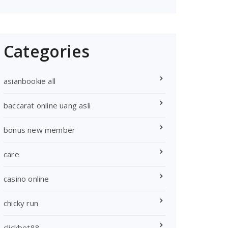
Categories
asianbookie all
baccarat online uang asli
bonus new member
care
casino online
chicky run
clickbet88