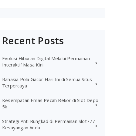
Recent Posts
Evolusi Hiburan Digital Melalui Permainan
Interaktif Masa Kini
Rahasia Pola Gacor Hari Ini di Semua Situs
Terpercaya
Kesempatan Emas Pecah Rekor di Slot Depo
5k
Strategi Anti Rungkad di Permainan Slot777
Kesayangan Anda