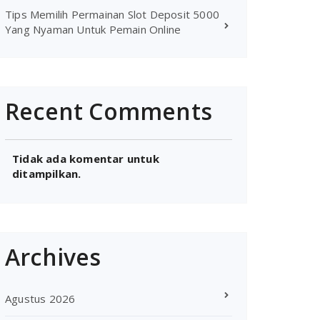
Tips Memilih Permainan Slot Deposit 5000
Yang Nyaman Untuk Pemain Online
Recent Comments
Tidak ada komentar untuk
ditampilkan.
Archives
Agustus 2026