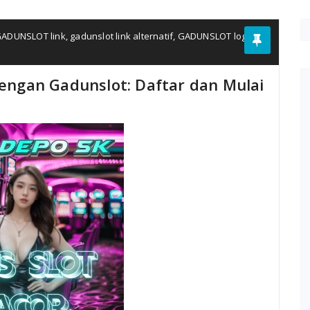
ADUNSLOT link
,
gadunslot link alternatif
,
GADUNSLOT login
,
ngan Gadunslot: Daftar dan Mulai