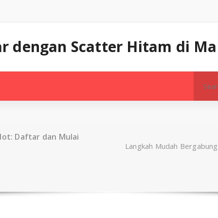
r dengan Scatter Hitam di M
Search
for:
t: Daftar dan Mulai
Langkah Mudah Bergabung 