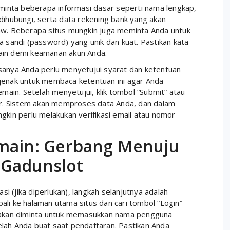
inta beberapa informasi dasar seperti nama lengkap,
dihubungi, serta data rekening bank yang akan
raw. Beberapa situs mungkin juga meminta Anda untuk
andi (password) yang unik dan kuat. Pastikan kata
 lain demi keamanan akun Anda.
sanya Anda perlu menyetujui syarat dan ketentuan
ejenak untuk membaca ketentuan ini agar Anda
in. Setelah menyetujui, klik tombol “Submit” atau
lir. Sistem akan memproses data Anda, dan dalam
gkin perlu melakukan verifikasi email atau nomor
rmain: Gerbang Menuju
 Gadunslot
asi (jika diperlukan), langkah selanjutnya adalah
ali ke halaman utama situs dan cari tombol “Login”
a akan diminta untuk memasukkan nama pengguna
lah Anda buat saat pendaftaran. Pastikan Anda