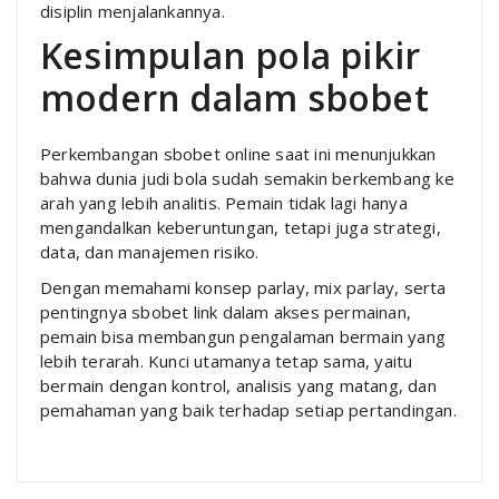
disiplin menjalankannya.
Kesimpulan pola pikir
modern dalam sbobet
Perkembangan sbobet online saat ini menunjukkan
bahwa dunia judi bola sudah semakin berkembang ke
arah yang lebih analitis. Pemain tidak lagi hanya
mengandalkan keberuntungan, tetapi juga strategi,
data, dan manajemen risiko.
Dengan memahami konsep parlay, mix parlay, serta
pentingnya sbobet link dalam akses permainan,
pemain bisa membangun pengalaman bermain yang
lebih terarah. Kunci utamanya tetap sama, yaitu
bermain dengan kontrol, analisis yang matang, dan
pemahaman yang baik terhadap setiap pertandingan.