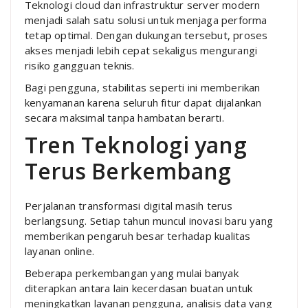
Teknologi cloud dan infrastruktur server modern
menjadi salah satu solusi untuk menjaga performa
tetap optimal. Dengan dukungan tersebut, proses
akses menjadi lebih cepat sekaligus mengurangi
risiko gangguan teknis.
Bagi pengguna, stabilitas seperti ini memberikan
kenyamanan karena seluruh fitur dapat dijalankan
secara maksimal tanpa hambatan berarti.
Tren Teknologi yang
Terus Berkembang
Perjalanan transformasi digital masih terus
berlangsung. Setiap tahun muncul inovasi baru yang
memberikan pengaruh besar terhadap kualitas
layanan online.
Beberapa perkembangan yang mulai banyak
diterapkan antara lain kecerdasan buatan untuk
meningkatkan layanan pengguna, analisis data yang