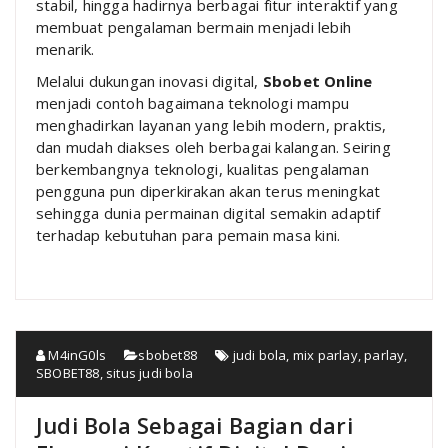
stabil, hingga hadirnya berbagai fitur interaktif yang
membuat pengalaman bermain menjadi lebih
menarik.
Melalui dukungan inovasi digital,
Sbobet Online
menjadi contoh bagaimana teknologi mampu
menghadirkan layanan yang lebih modern, praktis,
dan mudah diakses oleh berbagai kalangan. Seiring
berkembangnya teknologi, kualitas pengalaman
pengguna pun diperkirakan akan terus meningkat
sehingga dunia permainan digital semakin adaptif
terhadap kebutuhan para pemain masa kini.
M4inG0ls
sbobet88
judi bola
,
mix parlay
,
parlay
,
SBOBET88
,
situs judi bola
Judi Bola Sebagai Bagian dari