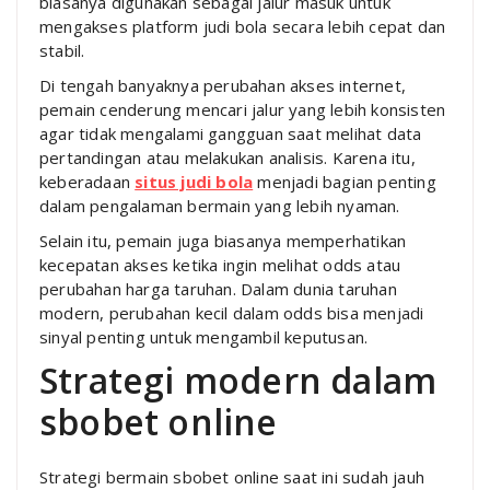
biasanya digunakan sebagai jalur masuk untuk
mengakses platform judi bola secara lebih cepat dan
stabil.
Di tengah banyaknya perubahan akses internet,
pemain cenderung mencari jalur yang lebih konsisten
agar tidak mengalami gangguan saat melihat data
pertandingan atau melakukan analisis. Karena itu,
keberadaan
situs judi bola
menjadi bagian penting
dalam pengalaman bermain yang lebih nyaman.
Selain itu, pemain juga biasanya memperhatikan
kecepatan akses ketika ingin melihat odds atau
perubahan harga taruhan. Dalam dunia taruhan
modern, perubahan kecil dalam odds bisa menjadi
sinyal penting untuk mengambil keputusan.
Strategi modern dalam
sbobet online
Strategi bermain sbobet online saat ini sudah jauh