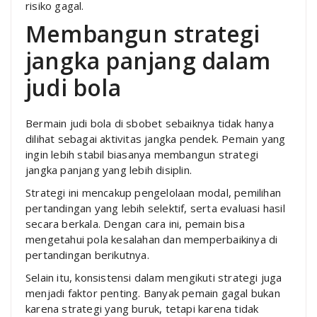
risiko gagal.
Membangun strategi
jangka panjang dalam
judi bola
Bermain judi bola di sbobet sebaiknya tidak hanya
dilihat sebagai aktivitas jangka pendek. Pemain yang
ingin lebih stabil biasanya membangun strategi
jangka panjang yang lebih disiplin.
Strategi ini mencakup pengelolaan modal, pemilihan
pertandingan yang lebih selektif, serta evaluasi hasil
secara berkala. Dengan cara ini, pemain bisa
mengetahui pola kesalahan dan memperbaikinya di
pertandingan berikutnya.
Selain itu, konsistensi dalam mengikuti strategi juga
menjadi faktor penting. Banyak pemain gagal bukan
karena strategi yang buruk, tetapi karena tidak