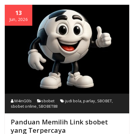
13
Jun, 2026
M4inG0ls
sbobet
judi bola
,
parlay
,
SBOBET
,
sbobet online
,
SBOBET88
Panduan Memilih Link sbobet
yang Terpercaya