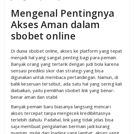
Mengenal Pentingnya
Akses Aman dalam
sbobet online
Di dunia sbobet online, akses ke platform yang tepat
menjadi hal yang sangat penting bagi para pemain.
Banyak orang yang tertarik dengan judi bola karena
sensasi prediksi skor dan strategi yang bisa
digunakan untuk membaca pertandingan. Namun, di
balik keseruan tersebut, ada satu hal yang sering kali
diabaikan, yaitu pemilihan sbobet link yang benar-
benar aman dan stabil.
Banyak pemain baru biasanya langsung mencari
akses tercepat tanpa mengecek kredibilitasnya
terlebih dahulu. Padahal, link yang tidak jelas bisa
saja membuat pengalaman bermain jadi kurang
nyaman, mulai dari loading yang lambat, akses yang