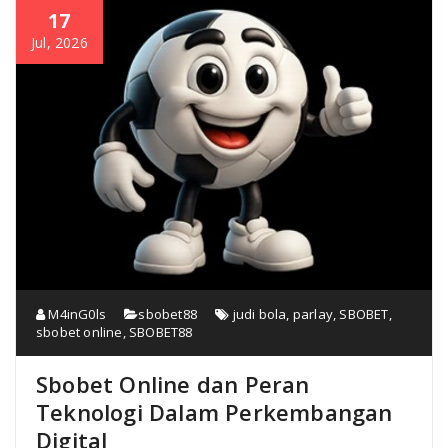
17
Jul, 2026
M4inG0ls
sbobet88
judi bola
,
parlay
,
SBOBET
,
sbobet online
,
SBOBET88
Sbobet Online dan Peran
Teknologi Dalam Perkembangan
Digital