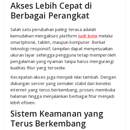
Akses Lebih Cepat di
Berbagai Perangkat
Salah satu perubahan paling terasa adalah
kemudahan mengakses platform
judi bola
melalui
smartphone, tablet, maupun komputer. Berkat
teknologi responsif, tampilan dapat menyesuaikan
ukuran layar sehingga pengguna tetap memperoleh
pengalaman yang nyaman tanpa harus mengurangi
kualitas fitur yang tersedia.
Kecepatan akses juga menjadi nilai tambah. Dengan
dukungan server yang semakin stabil dan koneksi
internet yang terus berkembang, proses membuka
halaman hingga menjalankan berbagai fitur menjadi
lebih efisien.
Sistem Keamanan yang
Terus Berkembang