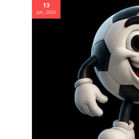
13
Jun, 2026