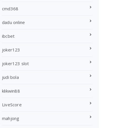
cmd368
dadu online
ibcbet
joker123
joker123 slot
judi bola
klikwin88
LiveScore
mahjong