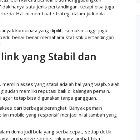
idak hanya satu jenis pertandingan, tetapi bisa juga
rbeda. Hal ini membuat strategi dalam judi bola
.
nyak kombinasi yang dipilih, semakin tinggi juga
a perlu benar benar memahami statistik pertandingan
.
link yang Stabil dan
, memilih akses yang stabil adalah hal yang wajib. Salah
ng sudah memiliki reputasi baik di kalangan pemain.
rui agar tetap bisa digunakan tanpa gangguan.
 diakses dari berbagai perangkat. Banyak pemain
lan mobile yang responsif menjadi nilai tambah yang
alam dunia judi bola yang serba cepat, setiap detik
ng taruhan live. sbobet link yang lambat bisa