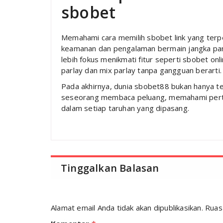
sbobet
Memahami cara memilih sbobet link yang terp
keamanan dan pengalaman bermain jangka pan
lebih fokus menikmati fitur seperti sbobet onli
parlay dan mix parlay tanpa gangguan berarti.
Pada akhirnya, dunia sbobet88 bukan hanya t
seseorang membaca peluang, memahami perta
dalam setiap taruhan yang dipasang.
Tinggalkan Balasan
Alamat email Anda tidak akan dipublikasikan.
Ruas