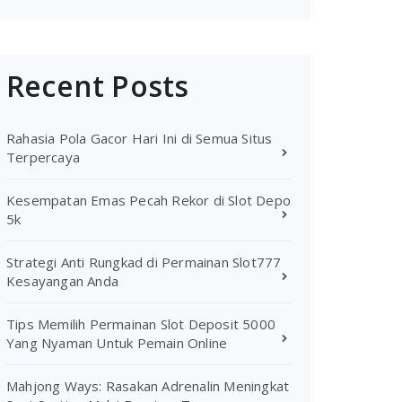
Recent Posts
Rahasia Pola Gacor Hari Ini di Semua Situs
Terpercaya
Kesempatan Emas Pecah Rekor di Slot Depo
5k
Strategi Anti Rungkad di Permainan Slot777
Kesayangan Anda
Tips Memilih Permainan Slot Deposit 5000
Yang Nyaman Untuk Pemain Online
Mahjong Ways: Rasakan Adrenalin Meningkat