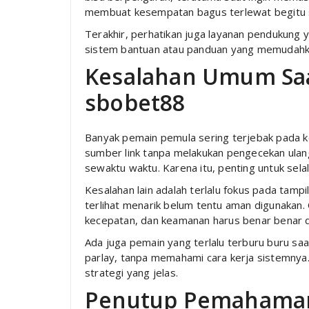
membuat kesempatan bagus terlewat begitu 
Terakhir, perhatikan juga layanan pendukung y
sistem bantuan atau panduan yang memudahka
Kesalahan Umum Saa
sbobet88
Banyak pemain pemula sering terjebak pada k
sumber link tanpa melakukan pengecekan ulang
sewaktu waktu. Karena itu, penting untuk selal
Kesalahan lain adalah terlalu fokus pada tam
terlihat menarik belum tentu aman digunakan. 
kecepatan, dan keamanan harus benar benar d
Ada juga pemain yang terlalu terburu buru saa
parlay, tanpa memahami cara kerja sistemnya.
strategi yang jelas.
Penutup Pemahaman