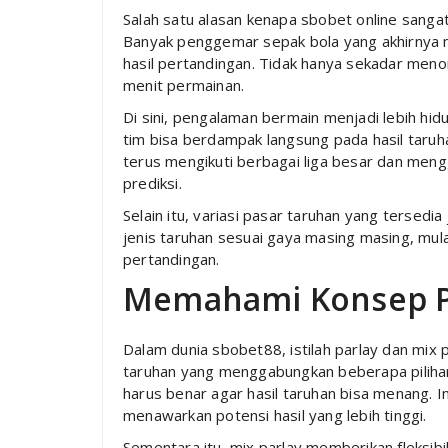
Salah satu alasan kenapa sbobet online sangat
Banyak penggemar sepak bola yang akhirnya
hasil pertandingan. Tidak hanya sekadar meno
menit permainan.
Di sini, pengalaman bermain menjadi lebih hidu
tim bisa berdampak langsung pada hasil taruh
terus mengikuti berbagai liga besar dan men
prediksi.
Selain itu, variasi pasar taruhan yang tersed
jenis taruhan sesuai gaya masing masing, mulai
pertandingan.
Memahami Konsep Pa
Dalam dunia sbobet88, istilah parlay dan mix p
taruhan yang menggabungkan beberapa pilihan 
harus benar agar hasil taruhan bisa menang. 
menawarkan potensi hasil yang lebih tinggi.
Sementara itu, mix parlay memberikan fleksib