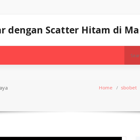
r dengan Scatter Hitam di M
Search
for:
aya
Home
/
sbobet