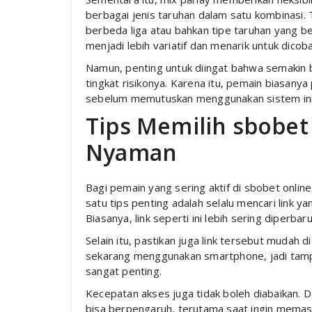
berbagai jenis taruhan dalam satu kombinasi. T
berbeda liga atau bahkan tipe taruhan yang be
menjadi lebih variatif dan menarik untuk dicoba
Namun, penting untuk diingat bahwa semakin ba
tingkat risikonya. Karena itu, pemain biasany
sebelum memutuskan menggunakan sistem ini
Tips Memilih sbobet 
Nyaman
Bagi pemain yang sering aktif di sbobet online
satu tips penting adalah selalu mencari link ya
Biasanya, link seperti ini lebih sering diperba
Selain itu, pastikan juga link tersebut mudah
sekarang menggunakan smartphone, jadi tampi
sangat penting.
Kecepatan akses juga tidak boleh diabaikan. D
bisa berpengaruh, terutama saat ingin memasa