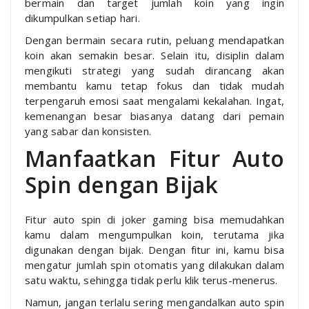
bermain dan target jumlah koin yang ingin
dikumpulkan setiap hari.
Dengan bermain secara rutin, peluang mendapatkan
koin akan semakin besar. Selain itu, disiplin dalam
mengikuti strategi yang sudah dirancang akan
membantu kamu tetap fokus dan tidak mudah
terpengaruh emosi saat mengalami kekalahan. Ingat,
kemenangan besar biasanya datang dari pemain
yang sabar dan konsisten.
Manfaatkan Fitur Auto
Spin dengan Bijak
Fitur auto spin di joker gaming bisa memudahkan
kamu dalam mengumpulkan koin, terutama jika
digunakan dengan bijak. Dengan fitur ini, kamu bisa
mengatur jumlah spin otomatis yang dilakukan dalam
satu waktu, sehingga tidak perlu klik terus-menerus.
Namun, jangan terlalu sering mengandalkan auto spin