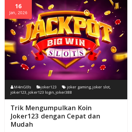
16
Jan, 2026
M4inG0ls
joker123
joker gaming
,
joker slot
,
joker123
,
joker123 login
,
joker388
Trik Mengumpulkan Koin
Joker123 dengan Cepat dan
Mudah