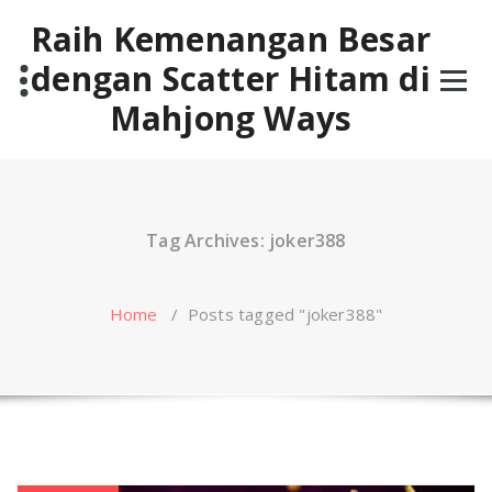
Skip
Raih Kemenangan Besar
to
content
dengan Scatter Hitam di
Mahjong Ways
Tag Archives: joker388
Home
/
Posts tagged "joker388"