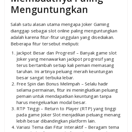
Menguntungkan
Salah satu alasan utama mengapa Joker Gaming
dianggap sebagai slot online paling menguntungkan
adalah karena fitur-fitur unggulan yang disediakan.
Beberapa fitur tersebut meliputi:
Jackpot Besar dan Progresif – Banyak game slot
Joker yang menawarkan jackpot progresif yang
terus bertambah setiap kali pemain memasang
taruhan. Ini artinya peluang meraih keuntungan
besar sangat terbuka lebar.
Free Spin dan Bonus Melimpah – Selalu hadir
selama permainan, fitur ini meningkatkan peluang
pemain untuk mendapatkan keuntungan tanpa
harus mengeluarkan modal besar.
RTP Tinggi – Return to Player (RTP) yang tinggi
pada game Joker Slot menjadikan peluang menang
lebih besar dibandingkan platform lain.
Variasi Tema dan Fitur Interaktif – Beragam tema