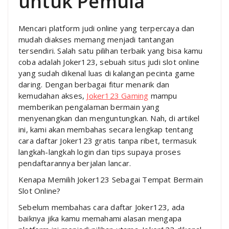
untuk Pemula
Mencari platform judi online yang terpercaya dan
mudah diakses memang menjadi tantangan
tersendiri. Salah satu pilihan terbaik yang bisa kamu
coba adalah Joker123, sebuah situs judi slot online
yang sudah dikenal luas di kalangan pecinta game
daring. Dengan berbagai fitur menarik dan
kemudahan akses,
Joker123 Gaming
mampu
memberikan pengalaman bermain yang
menyenangkan dan menguntungkan. Nah, di artikel
ini, kami akan membahas secara lengkap tentang
cara daftar Joker123 gratis tanpa ribet, termasuk
langkah-langkah login dan tips supaya proses
pendaftarannya berjalan lancar.
Kenapa Memilih Joker123 Sebagai Tempat Bermain
Slot Online?
Sebelum membahas cara daftar Joker123, ada
baiknya jika kamu memahami alasan mengapa