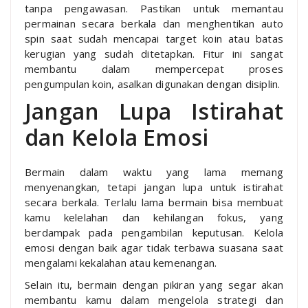
tanpa pengawasan. Pastikan untuk memantau
permainan secara berkala dan menghentikan auto
spin saat sudah mencapai target koin atau batas
kerugian yang sudah ditetapkan. Fitur ini sangat
membantu dalam mempercepat proses
pengumpulan koin, asalkan digunakan dengan disiplin.
Jangan Lupa Istirahat
dan Kelola Emosi
Bermain dalam waktu yang lama memang
menyenangkan, tetapi jangan lupa untuk istirahat
secara berkala. Terlalu lama bermain bisa membuat
kamu kelelahan dan kehilangan fokus, yang
berdampak pada pengambilan keputusan. Kelola
emosi dengan baik agar tidak terbawa suasana saat
mengalami kekalahan atau kemenangan.
Selain itu, bermain dengan pikiran yang segar akan
membantu kamu dalam mengelola strategi dan