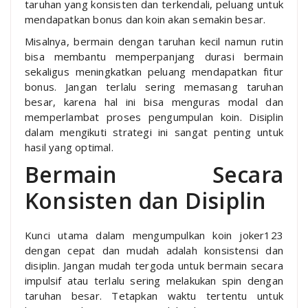
taruhan yang konsisten dan terkendali, peluang untuk
mendapatkan bonus dan koin akan semakin besar.
Misalnya, bermain dengan taruhan kecil namun rutin
bisa membantu memperpanjang durasi bermain
sekaligus meningkatkan peluang mendapatkan fitur
bonus. Jangan terlalu sering memasang taruhan
besar, karena hal ini bisa menguras modal dan
memperlambat proses pengumpulan koin. Disiplin
dalam mengikuti strategi ini sangat penting untuk
hasil yang optimal.
Bermain Secara
Konsisten dan Disiplin
Kunci utama dalam mengumpulkan koin joker123
dengan cepat dan mudah adalah konsistensi dan
disiplin. Jangan mudah tergoda untuk bermain secara
impulsif atau terlalu sering melakukan spin dengan
taruhan besar. Tetapkan waktu tertentu untuk