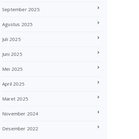
September 2025
Agustus 2025
Juli 2025
Juni 2025
Mei 2025
April 2025
Maret 2025
November 2024
Desember 2022