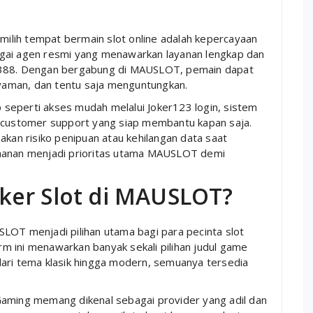
emilih tempat bermain slot online adalah kepercayaan
agai agen resmi yang menawarkan layanan lengkap dan
r388. Dengan bergabung di MAUSLOT, pemain dapat
aman, dan tentu saja menguntungkan.
seperti akses mudah melalui Joker123 login, sistem
n customer support yang siap membantu kapan saja.
akan risiko penipuan atau kehilangan data saat
amanan menjadi prioritas utama MAUSLOT demi
ker Slot di MAUSLOT?
LOT menjadi pilihan utama bagi para pecinta slot
orm ini menawarkan banyak sekali pilihan judul game
dari tema klasik hingga modern, semuanya tersedia
Gaming memang dikenal sebagai provider yang adil dan