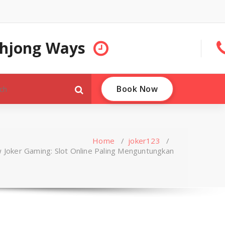
ahjong Ways
Book Now
Home
/
joker123
/
 Joker Gaming: Slot Online Paling Menguntungkan