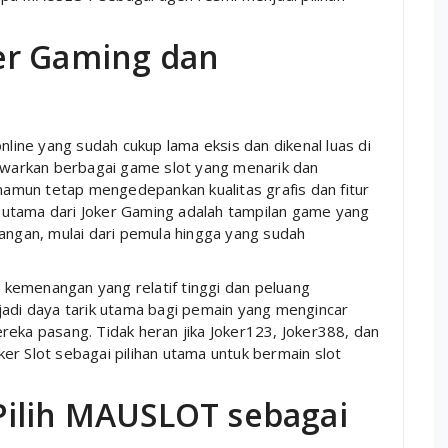
er Gaming dan
nline yang sudah cukup lama eksis dan dikenal luas di
nawarkan berbagai game slot yang menarik dan
mun tetap mengedepankan kualitas grafis dan fitur
utama dari Joker Gaming adalah tampilan game yang
langan, mulai dari pemula hingga yang sudah
t kemenangan yang relatif tinggi dan peluang
jadi daya tarik utama bagi pemain yang mengincar
reka pasang. Tidak heran jika Joker123, Joker388, dan
er Slot sebagai pilihan utama untuk bermain slot
Pilih MAUSLOT sebagai