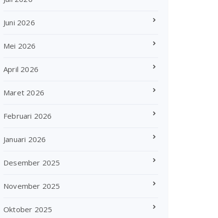
Juni 2026
Mei 2026
April 2026
Maret 2026
Februari 2026
Januari 2026
Desember 2025
November 2025
Oktober 2025