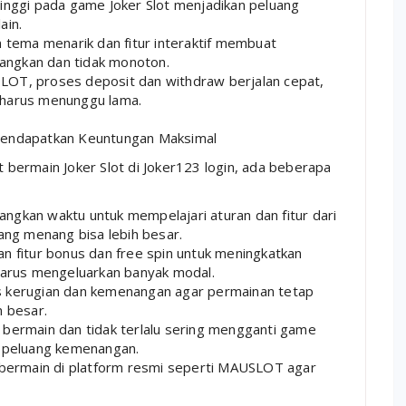
tinggi pada game Joker Slot menjadikan peluang
ain.
m tema menarik dan fitur interaktif membuat
angkan dan tidak monoton.
LOT, proses deposit dan withdraw berjalan cepat,
 harus menunggu lama.
k Mendapatkan Keuntungan Maksimal
bermain Joker Slot di Joker123 login, ada beberapa
ngkan waktu untuk mempelajari aturan dan fitur dari
uang menang bisa lebih besar.
n fitur bonus dan free spin untuk meningkatkan
arus mengeluarkan banyak modal.
s kerugian dan kemenangan agar permainan tetap
n besar.
 bermain dan tidak terlalu sering mengganti game
 peluang kemenangan.
k bermain di platform resmi seperti MAUSLOT agar