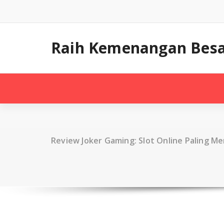
Skip
to
content
Raih Kemenangan Besa
Review Joker Gaming: Slot Online Paling 