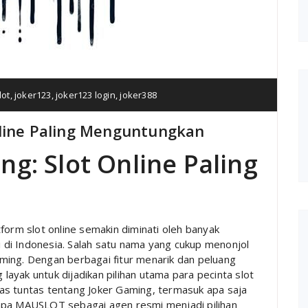
lot
,
joker123
,
joker123 login
,
joker388
nline Paling Menguntungkan
g: Slot Online Paling
form slot online semakin diminati oleh banyak
li di Indonesia. Salah satu nama yang cukup menonjol
ming. Dengan berbagai fitur menarik dan peluang
ayak untuk dijadikan pilihan utama para pecinta slot
upas tuntas tentang Joker Gaming, termasuk apa saja
apa MAUSLOT sebagai agen resmi menjadi pilihan