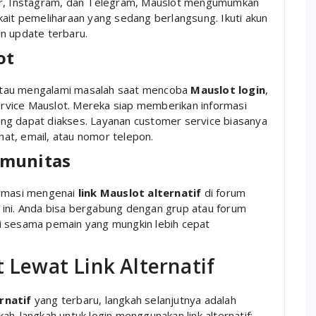
ter, Instagram, dan Telegram, Mauslot mengumumkan
kait pemeliharaan yang sedang berlangsung. Ikuti akun
n update terbaru.
ot
f atau mengalami masalah saat mencoba
Mauslot login
,
rvice Mauslot. Mereka siap memberikan informasi
ng dapat diakses. Layanan customer service biasanya
chat, email, atau nomor telepon.
omunitas
ormasi mengenai
link Mauslot alternatif
di forum
ini. Anda bisa bergabung dengan grup atau forum
i sesama pemain yang mungkin lebih cepat
t Lewat Link Alternatif
rnatif
yang terbaru, langkah selanjutnya adalah
gkah-langkah untuk login menggunakan link alternatif: