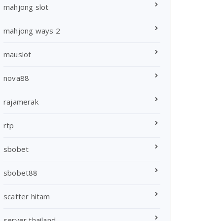
mahjong slot
mahjong ways 2
mauslot
nova88
rajamerak
rtp
sbobet
sbobet88
scatter hitam
server thailand