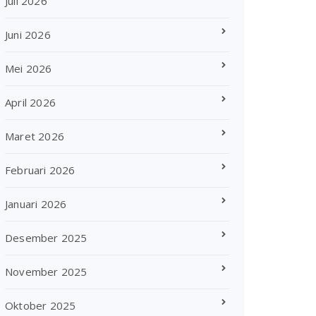
Juli 2026
Juni 2026
Mei 2026
April 2026
Maret 2026
Februari 2026
Januari 2026
Desember 2025
November 2025
Oktober 2025