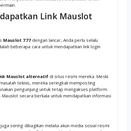
ermain.
dapatkan Link Mauslot
es
Mauslot 777
dengan lancar, Anda perlu selalu
dalah beberapa cara untuk mendapatkan link login
ink Mauslot alternatif
di situs resmi mereka. Meski
masalah teknis, mereka seringkali memposting
digunakan pengunjung untuk tetap mengakses platform.
s Mauslot secara berkala untuk mendapatkan informasi
juga sering dibagikan melalui akun media sosial resmi