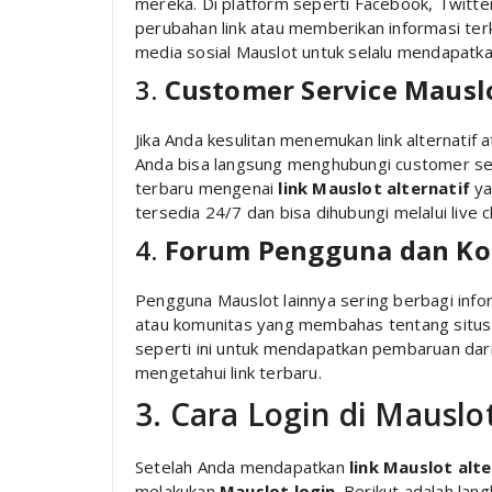
mereka. Di platform seperti Facebook, Twit
perubahan link atau memberikan informasi ter
media sosial Mauslot untuk selalu mendapatka
3.
Customer Service Mausl
Jika Anda kesulitan menemukan link alternati
Anda bisa langsung menghubungi customer se
terbaru mengenai
link Mauslot alternatif
ya
tersedia 24/7 dan bisa dihubungi melalui live 
4.
Forum Pengguna dan K
Pengguna Mauslot lainnya sering berbagi inf
atau komunitas yang membahas tentang situs 
seperti ini untuk mendapatkan pembaruan dar
mengetahui link terbaru.
3. Cara Login di Mauslo
Setelah Anda mendapatkan
link Mauslot alte
melakukan
Mauslot login
. Berikut adalah lan