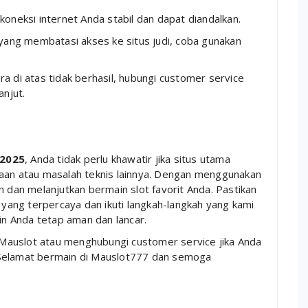
 koneksi internet Anda stabil dan dapat diandalkan.
h yang membatasi akses ke situs judi, coba gunakan
ara di atas tidak berhasil, hubungi customer service
anjut.
 2025
, Anda tidak perlu khawatir jika situs utama
raan atau masalah teknis lainnya. Dengan menggunakan
in dan melanjutkan bermain slot favorit Anda. Pastikan
r yang terpercaya dan ikuti langkah-langkah yang kami
n Anda tetap aman dan lancar.
l Mauslot atau menghubungi customer service jika Anda
 Selamat bermain di Mauslot777 dan semoga