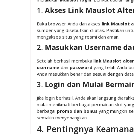
1.
Akses Link Mauslot Alte
Buka browser Anda dan akses
link Mauslot a
sumber yang disebutkan di atas. Pastikan un
mengakses situs yang resmi dan aman.
2.
Masukkan Username da
Setelah berhasil membuka
link Mauslot alte
username
dan
password
yang telah Anda bu
Anda masukkan benar dan sesuai dengan data 
3.
Login dan Mulai Bermai
Jika login berhasil, Anda akan langsung diarah
mulai menikmati berbagai permainan slot yang
berbagai
promo dan bonus
yang mungkin se
semakin menyenangkan.
4. Pentingnya Keamana