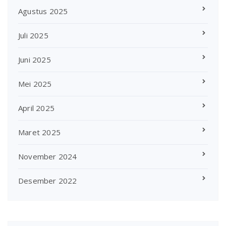
Agustus 2025
Juli 2025
Juni 2025
Mei 2025
April 2025
Maret 2025
November 2024
Desember 2022