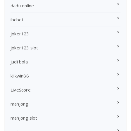
dadu online
ibcbet
joker123
joker123 slot
judi bola
klikwin88
LiveScore
mahjong
mahjong slot