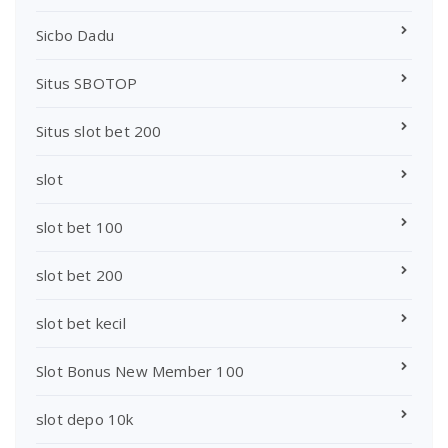
Sicbo Dadu
Situs SBOTOP
Situs slot bet 200
slot
slot bet 100
slot bet 200
slot bet kecil
Slot Bonus New Member 100
slot depo 10k