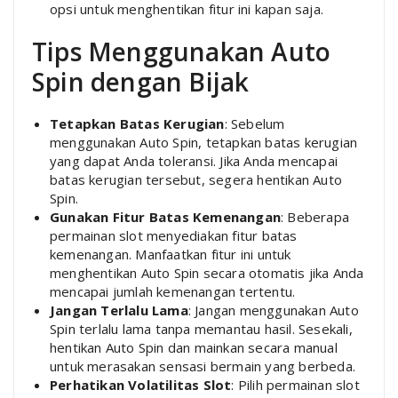
opsi untuk menghentikan fitur ini kapan saja.
Tips Menggunakan Auto
Spin dengan Bijak
Tetapkan Batas Kerugian
: Sebelum
menggunakan Auto Spin, tetapkan batas kerugian
yang dapat Anda toleransi. Jika Anda mencapai
batas kerugian tersebut, segera hentikan Auto
Spin.
Gunakan Fitur Batas Kemenangan
: Beberapa
permainan slot menyediakan fitur batas
kemenangan. Manfaatkan fitur ini untuk
menghentikan Auto Spin secara otomatis jika Anda
mencapai jumlah kemenangan tertentu.
Jangan Terlalu Lama
: Jangan menggunakan Auto
Spin terlalu lama tanpa memantau hasil. Sesekali,
hentikan Auto Spin dan mainkan secara manual
untuk merasakan sensasi bermain yang berbeda.
Perhatikan Volatilitas Slot
: Pilih permainan slot