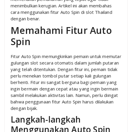
menimbulkan kerugian. Artikel ini akan membahas
cara menggunakan fitur Auto Spin di slot Thailand
dengan benar.
Memahami Fitur Auto
Spin
Fitur Auto Spin memungkinkan pemain untuk memutar
gulungan slot secara otomatis dalam jumlah putaran
yang telah ditentukan. Dengan fitur ini, pemain tidak
perlu menekan tombol putar setiap kali gulungan
berhenti. Fitur ini sangat berguna bagi pemain yang
ingin bermain dengan cepat atau yang ingin bermain
sambil melakukan aktivitas lain. Namun, perlu diingat
bahwa penggunaan fitur Auto Spin harus dilakukan
dengan bijak.
Langkah-langkah
Menggunakan Auto Spin