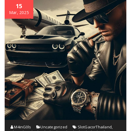
15
Mar, 2025
M4inG0ls
Uncategorized
SlotGacorThailand
,