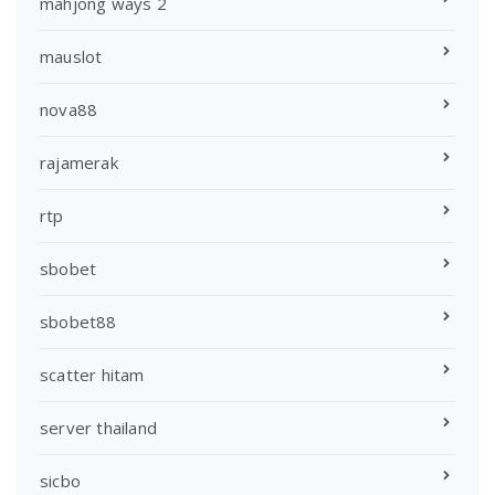
mahjong ways 2
mauslot
nova88
rajamerak
rtp
sbobet
sbobet88
scatter hitam
server thailand
sicbo