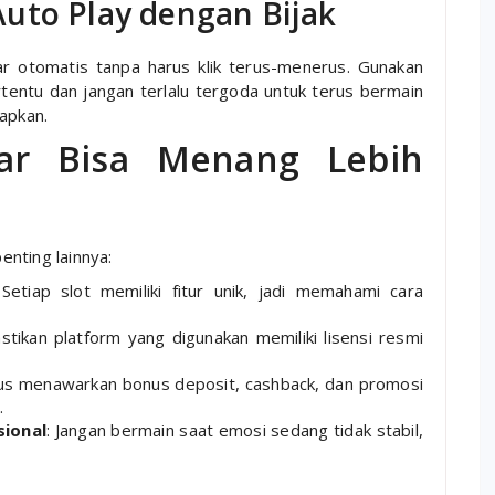
uto Play dengan Bijak
r otomatis tanpa harus klik terus-menerus. Gunakan
ertentu dan jangan terlalu tergoda untuk terus bermain
apkan.
ar Bisa Menang Lebih
penting lainnya:
 Setiap slot memiliki fitur unik, jadi memahami cara
astikan platform yang digunakan memiliki lisensi resmi
tus menawarkan bonus deposit, cashback, dan promosi
.
ional
: Jangan bermain saat emosi sedang tidak stabil,