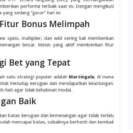
erikan performa terbaik saat ini. Dengan mengikuti
ang sedang “gacor” hari ini.
 Fitur Bonus Melimpah
e spins, multiplier, dan wild sering kali memberikan
menangan besar. Mesin yang aktif memberikan fitur
gi Bet yang Tepat
ah satu strategi populer adalah
Martingale
, di mana
untuk menutup kerugian dan mendapatkan keuntungan.
ti-hati agar tidak kehabisan modal.
ngan Baik
kan batas kerugian dan kemenangan agar tidak terlalu
 sudah mencapai batas, sebaiknya berhenti dan kembali