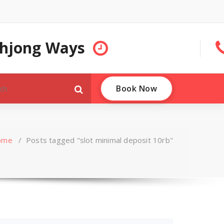
ahjong Ways
Book Now
ome
/
Posts tagged "slot minimal deposit 10rb"