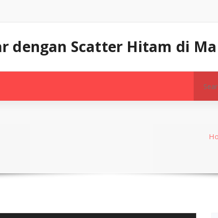
r dengan Scatter Hitam di M
Search
for:
H