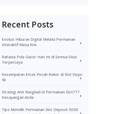
Recent Posts
Evolusi Hiburan Digital Melalui Permainan
Interaktif Masa Kini
Rahasia Pola Gacor Hari Ini di Semua Situs
Terpercaya
Kesempatan Emas Pecah Rekor di Slot Depo
5k
Strategi Anti Rungkad di Permainan Slot777
Kesayangan Anda
Tips Memilih Permainan Slot Deposit 5000