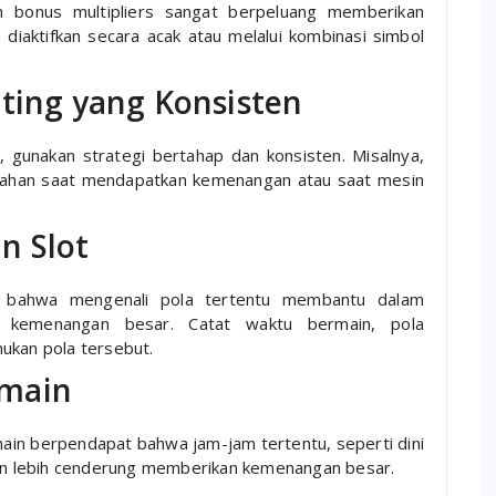
n bonus multipliers sangat berpeluang memberikan
a diaktifkan secara acak atau melalui kombinasi simbol
tting yang Konsisten
s, gunakan strategi bertahap dan konsisten. Misalnya,
erlahan saat mendapatkan kemenangan atau saat mesin
n Slot
 bahwa mengenali pola tertentu membantu dalam
kemenangan besar. Catat waktu bermain, pola
ukan pola tersebut.
rmain
in berpendapat bahwa jam-jam tertentu, seperti dini
esin lebih cenderung memberikan kemenangan besar.