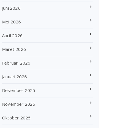
Juni 2026
Mei 2026
April 2026
Maret 2026
Februari 2026
Januari 2026
Desember 2025
November 2025
Oktober 2025