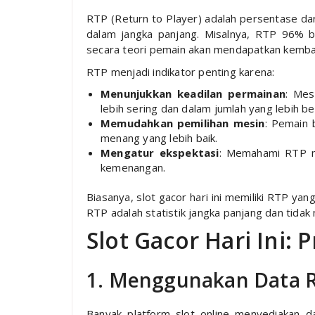
RTP (Return to Player) adalah persentase dar
dalam jangka panjang. Misalnya, RTP 96% b
secara teori pemain akan mendapatkan kemba
RTP menjadi indikator penting karena:
Menunjukkan keadilan permainan
: Mes
lebih sering dan dalam jumlah yang lebih be
Memudahkan pemilihan mesin
: Pemain 
menang yang lebih baik.
Mengatur ekspektasi
: Memahami RTP m
kemenangan.
Biasanya, slot gacor hari ini memiliki RTP yan
RTP adalah statistik jangka panjang dan tida
Slot Gacor Hari Ini: 
1. Menggunakan Data R
Banyak platform slot online menyediakan d