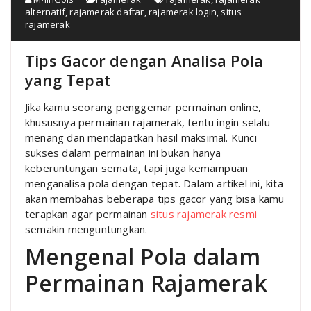
alternatif
,
rajamerak daftar
,
rajamerak login
,
situs
rajamerak
Tips Gacor dengan Analisa Pola
yang Tepat
Jika kamu seorang penggemar permainan online,
khususnya permainan rajamerak, tentu ingin selalu
menang dan mendapatkan hasil maksimal. Kunci
sukses dalam permainan ini bukan hanya
keberuntungan semata, tapi juga kemampuan
menganalisa pola dengan tepat. Dalam artikel ini, kita
akan membahas beberapa tips gacor yang bisa kamu
terapkan agar permainan
situs rajamerak resmi
semakin menguntungkan.
Mengenal Pola dalam
Permainan Rajamerak