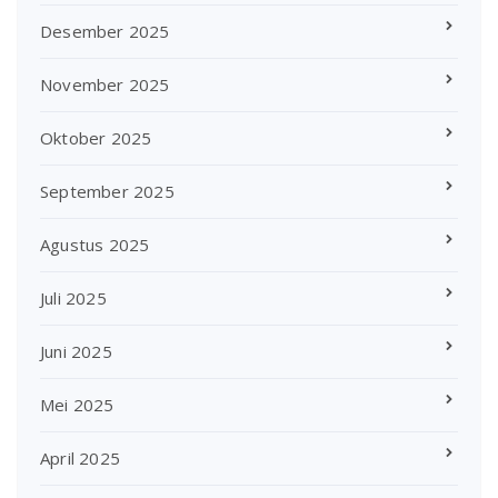
Desember 2025
November 2025
Oktober 2025
September 2025
Agustus 2025
Juli 2025
Juni 2025
Mei 2025
April 2025