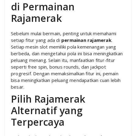
di Permainan
Rajamerak
Sebelum mulai bermain, penting untuk memahami
setiap fitur yang ada di
permainan rajamerak
.
Setiap mesin slot memiliki pola kemenangan yang
berbeda, dan mengetahui pola ini bisa meningkatkan
peluang menang. Selain itu, manfaatkan fitur-fitur
seperti free spin, bonus rounds, dan jackpot
progresif. Dengan memaksimalkan fitur ini, pemain
bisa meningkatkan peluang mendapatkan cuan lebih
besar.
Pilih Rajamerak
Alternatif yang
Terpercaya