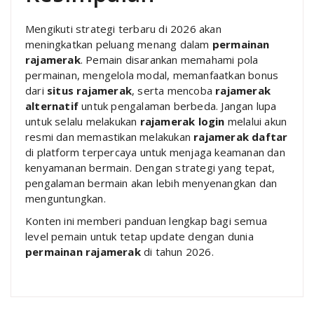
Mengikuti strategi terbaru di 2026 akan
meningkatkan peluang menang dalam
permainan
rajamerak
. Pemain disarankan memahami pola
permainan, mengelola modal, memanfaatkan bonus
dari
situs rajamerak
, serta mencoba
rajamerak
alternatif
untuk pengalaman berbeda. Jangan lupa
untuk selalu melakukan
rajamerak login
melalui akun
resmi dan memastikan melakukan
rajamerak daftar
di platform terpercaya untuk menjaga keamanan dan
kenyamanan bermain. Dengan strategi yang tepat,
pengalaman bermain akan lebih menyenangkan dan
menguntungkan.
Konten ini memberi panduan lengkap bagi semua
level pemain untuk tetap update dengan dunia
permainan rajamerak
di tahun 2026.