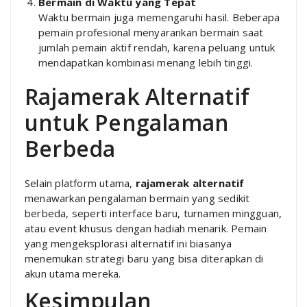
Bermain di Waktu yang Tepat
Waktu bermain juga memengaruhi hasil. Beberapa
pemain profesional menyarankan bermain saat
jumlah pemain aktif rendah, karena peluang untuk
mendapatkan kombinasi menang lebih tinggi.
Rajamerak Alternatif
untuk Pengalaman
Berbeda
Selain platform utama,
rajamerak alternatif
menawarkan pengalaman bermain yang sedikit
berbeda, seperti interface baru, turnamen mingguan,
atau event khusus dengan hadiah menarik. Pemain
yang mengeksplorasi alternatif ini biasanya
menemukan strategi baru yang bisa diterapkan di
akun utama mereka.
Kesimpulan