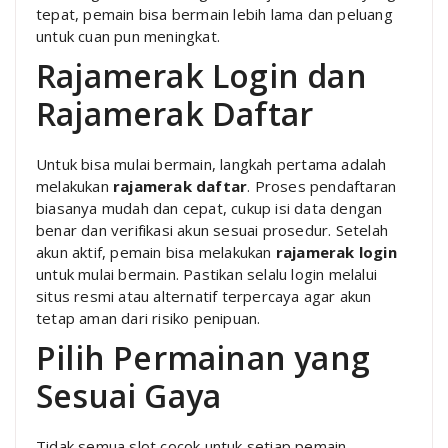
tepat, pemain bisa bermain lebih lama dan peluang
untuk cuan pun meningkat.
Rajamerak Login dan
Rajamerak Daftar
Untuk bisa mulai bermain, langkah pertama adalah
melakukan
rajamerak daftar
. Proses pendaftaran
biasanya mudah dan cepat, cukup isi data dengan
benar dan verifikasi akun sesuai prosedur. Setelah
akun aktif, pemain bisa melakukan
rajamerak login
untuk mulai bermain. Pastikan selalu login melalui
situs resmi atau alternatif terpercaya agar akun
tetap aman dari risiko penipuan.
Pilih Permainan yang
Sesuai Gaya
Tidak semua slot cocok untuk setiap pemain.