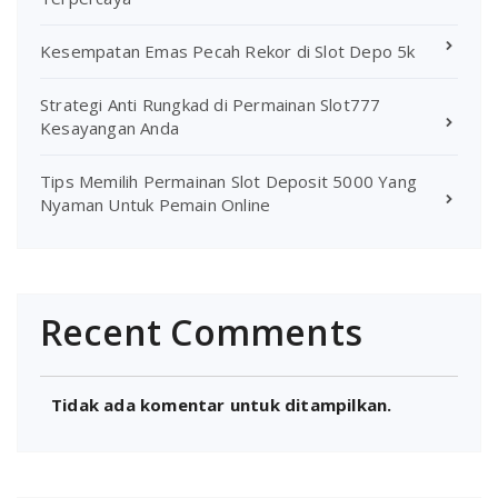
Kesempatan Emas Pecah Rekor di Slot Depo 5k
Strategi Anti Rungkad di Permainan Slot777
Kesayangan Anda
Tips Memilih Permainan Slot Deposit 5000 Yang
Nyaman Untuk Pemain Online
Recent Comments
Tidak ada komentar untuk ditampilkan.