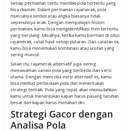
Setiap permainan tentu memiliki pola tertentu yang
bisa diamati. Dalam permainan rajamerak, pola
munculnya simbol atau angka biasanya tidak
sepenuhnya acak. Dengan mempelajari histori
permainan, kamu bisa mengidentifikasi tren tertentu
yang berulang. Misalnya, ketika kamu bermain di situs
rajamerak, catat hasil setiap putaran. Dari catatan ini,
kamu bisa menemukan kombinasi atau urutan yang
sering muncul.
Selain itu, rajamerak alternatif juga sering
menawarkan variasi pola yang berbeda dari versi
utama. Dengan mencoba versi alternatif ini, kamu
bisa melihat perbedaan pola dan menentukan
strategi terbaik. Pola yang tepat akan memudahkan
kamu untuk menentukan kapan harus pasang taruhan
besar dan kapan harus menahan diri.
Strategi Gacor dengan
Analisa Pola