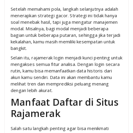
Setelah memahami pola, langkah selanjutnya adalah
menerapkan strategi gacor. Strategi ini tidak hanya
soal menebak hasil, tapi juga mengatur manajemen
modal. Misalnya, bagi modal menjadi beberapa
bagian untuk beberapa putaran, sehingga jika terjadi
kekalahan, kamu masih memiliki kesempatan untuk
bangkit.
Selain itu, rajamerak login menjadi kunci penting untuk
mengakses semua fitur analisa. Dengan login secara
rutin, kamu bisa memanfaatkan data historis dari
akun kamu sendiri. Data ini akan membantu kamu
melihat tren dan memprediksi peluang menang
dengan lebih akurat.
Manfaat Daftar di Situs
Rajamerak
Salah satu langkah penting agar bisa menikmati