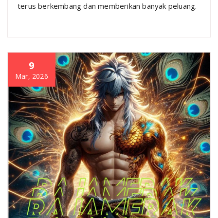
terus berkembang dan memberikan banyak peluang.
9
Mar, 2026