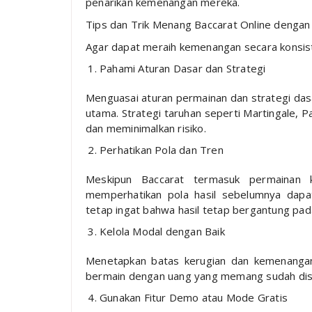
penarikan kemenangan mereka.
Tips dan Trik Menang Baccarat Online dengan 
Agar dapat meraih kemenangan secara konsiste
Pahami Aturan Dasar dan Strategi
Menguasai aturan permainan dan strategi dasa
utama. Strategi taruhan seperti Martingale, 
dan meminimalkan risiko.
Perhatikan Pola dan Tren
Meskipun Baccarat termasuk permainan 
memperhatikan pola hasil sebelumnya dap
tetap ingat bahwa hasil tetap bergantung pa
Kelola Modal dengan Baik
Menetapkan batas kerugian dan kemenangan 
bermain dengan uang yang memang sudah disi
Gunakan Fitur Demo atau Mode Gratis