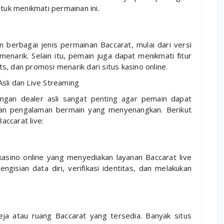
ntuk menikmati permainan ini.
 berbagai jenis permainan Baccarat, mulai dari versi
g menarik. Selain itu, pemain juga dapat menikmati fitur
, dan promosi menarik dari situs kasino online.
sli dan Live Streaming
ngan dealer asli sangat penting agar pemain dapat
an pengalaman bermain yang menyenangkan. Berikut
ccarat live:
asino online yang menyediakan layanan Baccarat live
ngisian data diri, verifikasi identitas, dan melakukan
eja atau ruang Baccarat yang tersedia. Banyak situs