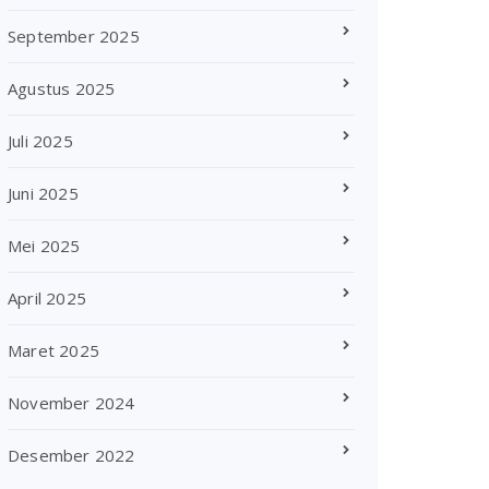
September 2025
Agustus 2025
Juli 2025
Juni 2025
Mei 2025
April 2025
Maret 2025
November 2024
Desember 2022