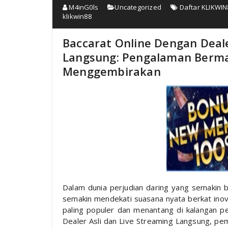
M4inG0ls
Uncategorized
Daftar KLIKWIN
klikwin88
Baccarat Online Dengan Deale
Langsung: Pengalaman Berma
Menggembirakan
Dalam dunia perjudian daring yang semakin 
semakin mendekati suasana nyata berkat inova
paling populer dan menantang di kalangan pec
Dealer Asli dan Live Streaming Langsung, pe