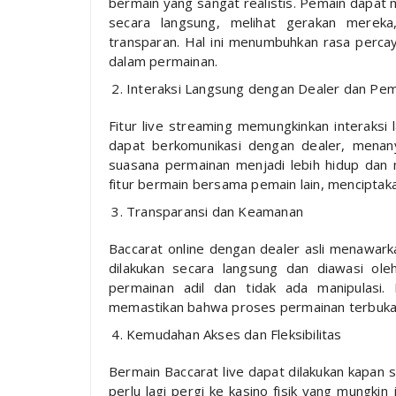
bermain yang sangat realistis. Pemain dapat
secara langsung, melihat gerakan mereka
transparan. Hal ini menumbuhkan rasa perca
dalam permainan.
Interaksi Langsung dengan Dealer dan Pem
Fitur live streaming memungkinkan interaksi 
dapat berkomunikasi dengan dealer, menan
suasana permainan menjadi lebih hidup dan
fitur bermain bersama pemain lain, menciptaka
Transparansi dan Keamanan
Baccarat online dengan dealer asli menawarka
dilakukan secara langsung dan diawasi ole
permainan adil dan tidak ada manipulasi
memastikan bahwa proses permainan terbuka 
Kemudahan Akses dan Fleksibilitas
Bermain Baccarat live dapat dilakukan kapan 
perlu lagi pergi ke kasino fisik yang mungkin