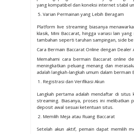
yang kompatibel dan koneksi internet stabil u
Varian Permainan yang Lebih Beragam
Platform live streaming biasanya menawarkan
klasik, Mini Baccarat, hingga variasi lain yan
tambahan seperti taruhan sampingan, side bets
Cara Bermain Baccarat Online dengan Dealer A
Memahami cara bermain Baccarat online de
meningkatkan peluang menang dan merasak
adalah langkah-langkah umum dalam bermain Ba
Registrasi dan Verifikasi Akun
Langkah pertama adalah mendaftar di situs k
streaming. Biasanya, proses ini melibatkan pe
deposit awal sesuai ketentuan situs.
Memilih Meja atau Ruang Baccarat
Setelah akun aktif, pemain dapat memilih m