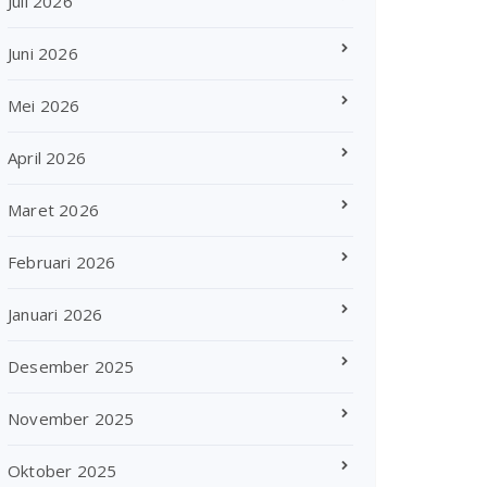
Juli 2026
Juni 2026
Mei 2026
April 2026
Maret 2026
Februari 2026
Januari 2026
Desember 2025
November 2025
Oktober 2025