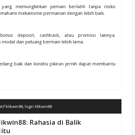
ang memungkinkan pemain berlatih tanpa risiko
memahami mekanisme permainan dengan lebih baik.
bonus deposit, cashback, atau promosi lainnya.
 modal dan peluang bermain lebih lama.
dang baik dan kondisi pikiran jernih dapat membantu
atif klikwin88
,
login klikwin88
ikwin88: Rahasia di Balik
itu