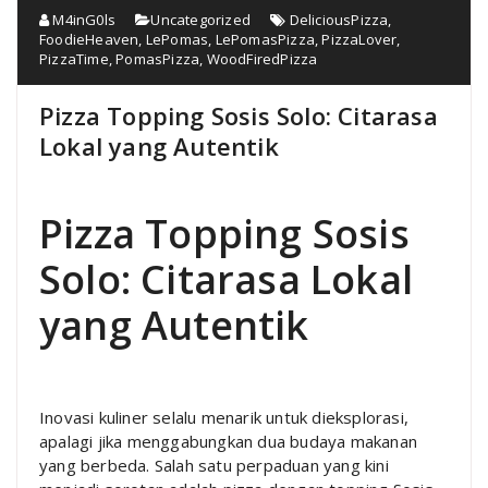
M4inG0ls
Uncategorized
DeliciousPizza
,
FoodieHeaven
,
LePomas
,
LePomasPizza
,
PizzaLover
,
PizzaTime
,
PomasPizza
,
WoodFiredPizza
Pizza Topping Sosis Solo: Citarasa
Lokal yang Autentik
Pizza Topping Sosis
Solo: Citarasa Lokal
yang Autentik
Inovasi kuliner selalu menarik untuk dieksplorasi,
apalagi jika menggabungkan dua budaya makanan
yang berbeda. Salah satu perpaduan yang kini