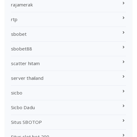
rajamerak
rtp
sbobet
sbobet88
scatter hitam
server thailand
sicbo
Sicbo Dadu
Situs SBOTOP
Situs slot bet 200