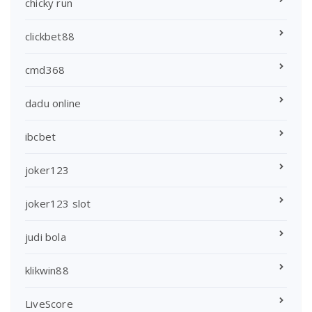
chicky run
clickbet88
cmd368
dadu online
ibcbet
joker123
joker123 slot
judi bola
klikwin88
LiveScore