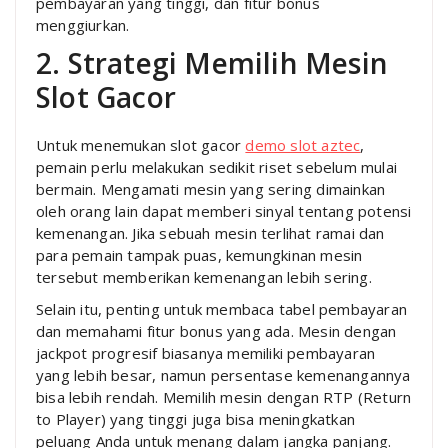
pembayaran yang tinggi, dan fitur bonus
menggiurkan.
2. Strategi Memilih Mesin
Slot Gacor
Untuk menemukan slot gacor
demo slot aztec
,
pemain perlu melakukan sedikit riset sebelum mulai
bermain. Mengamati mesin yang sering dimainkan
oleh orang lain dapat memberi sinyal tentang potensi
kemenangan. Jika sebuah mesin terlihat ramai dan
para pemain tampak puas, kemungkinan mesin
tersebut memberikan kemenangan lebih sering.
Selain itu, penting untuk membaca tabel pembayaran
dan memahami fitur bonus yang ada. Mesin dengan
jackpot progresif biasanya memiliki pembayaran
yang lebih besar, namun persentase kemenangannya
bisa lebih rendah. Memilih mesin dengan RTP (Return
to Player) yang tinggi juga bisa meningkatkan
peluang Anda untuk menang dalam jangka panjang.