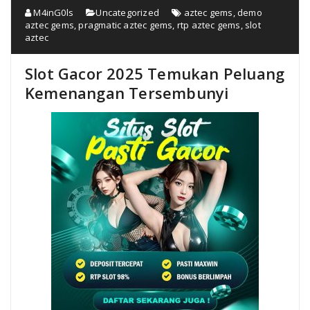
M4inG0ls
Uncategorized
aztec gems
,
demo
aztec gems
,
pragmatic aztec gems
,
rtp aztec gems
,
slot
aztec
Slot Gacor 2025 Temukan Peluang
Kemenangan Tersembunyi