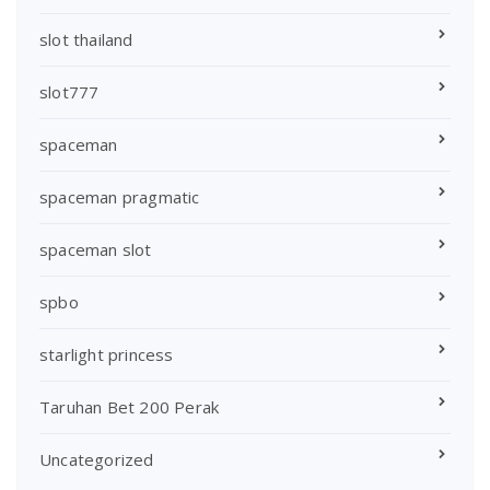
slot thailand
slot777
spaceman
spaceman pragmatic
spaceman slot
spbo
starlight princess
Taruhan Bet 200 Perak
Uncategorized