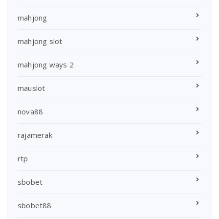
mahjong
mahjong slot
mahjong ways 2
mauslot
nova88
rajamerak
rtp
sbobet
sbobet88