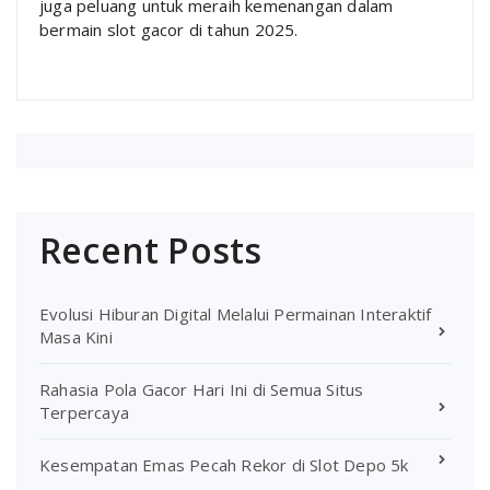
juga peluang untuk meraih kemenangan dalam
bermain slot gacor di tahun 2025.
Recent Posts
Evolusi Hiburan Digital Melalui Permainan Interaktif
Masa Kini
Rahasia Pola Gacor Hari Ini di Semua Situs
Terpercaya
Kesempatan Emas Pecah Rekor di Slot Depo 5k