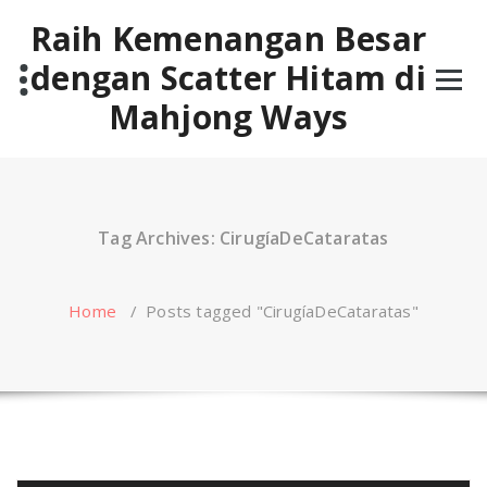
Skip
Raih Kemenangan Besar
to
content
dengan Scatter Hitam di
Mahjong Ways
Tag Archives: CirugíaDeCataratas
Home
/
Posts tagged "CirugíaDeCataratas"