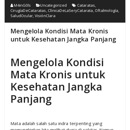
M4inG0ls
Uncategorized
Cataratas
,
CirugíaDeCataratas
,
ClínicaDeLaSeryCatarata
,
Oftalmología
,
SaludOcular
,
VisiónClara
Mengelola Kondisi Mata Kronis
untuk Kesehatan Jangka Panjang
Mengelola Kondisi
Mata Kronis untuk
Kesehatan Jangka
Panjang
Mata adalah salah satu indra terpenting yang
memungkinkan kita melihat dunia di sekitar. Namun,