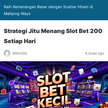
Raih Kemenangan Besar dengan Scatter Hitam di
Mahjong Ways
Strategi Jitu Menang Slot Bet 200
Setiap Hari
M4inG0ls
8 bulan ago