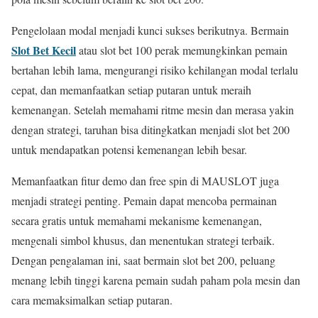
Pengelolaan modal menjadi kunci sukses berikutnya. Bermain
Slot Bet Kecil
atau slot bet 100 perak memungkinkan pemain
bertahan lebih lama, mengurangi risiko kehilangan modal terlalu
cepat, dan memanfaatkan setiap putaran untuk meraih
kemenangan. Setelah memahami ritme mesin dan merasa yakin
dengan strategi, taruhan bisa ditingkatkan menjadi slot bet 200
untuk mendapatkan potensi kemenangan lebih besar.
Memanfaatkan fitur demo dan free spin di MAUSLOT juga
menjadi strategi penting. Pemain dapat mencoba permainan
secara gratis untuk memahami mekanisme kemenangan,
mengenali simbol khusus, dan menentukan strategi terbaik.
Dengan pengalaman ini, saat bermain slot bet 200, peluang
menang lebih tinggi karena pemain sudah paham pola mesin dan
cara memaksimalkan setiap putaran.