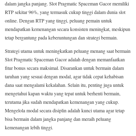
dalam jangka panjang. Slot Pragmatic Spaceman Gacor memiliki
RTP sekitar 96%, yang termasuk cukup tinggi dalam dunia slot
online. Dengan RTP yang tinggi, peluang pemain untuk
mendapatkan kemenangan secara konsisten meningkat, meskipun
tetap bergantung pada keberuntungan dan strategi bermain.
Strategi utama untuk meningkatkan peluang menang saat bermain
Slot Pragmatic Spaceman Gacor adalah dengan memanfaatkan
fitur bonus secara maksimal. Disarankan untuk bermain dalam
taruhan yang sesuai dengan modal, agar tidak cepat kehabisan
dana saat mengalami kekalahan. Selain itu, penting juga untuk
mengetahui kapan waktu yang tepat untuk berhenti bermain,
terutama jika sudah mendapatkan kemenangan yang cukup.
Mengelola modal secara disiplin adalah kunci utama agar tetap
bisa bermain dalam jangka panjang dan meraih peluang
kemenangan lebih tinggi.