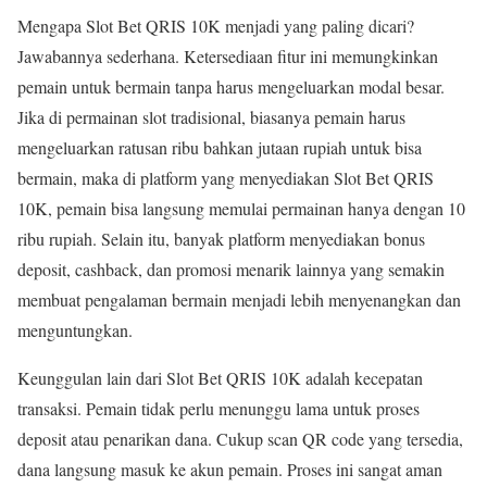
Mengapa Slot Bet QRIS 10K menjadi yang paling dicari?
Jawabannya sederhana. Ketersediaan fitur ini memungkinkan
pemain untuk bermain tanpa harus mengeluarkan modal besar.
Jika di permainan slot tradisional, biasanya pemain harus
mengeluarkan ratusan ribu bahkan jutaan rupiah untuk bisa
bermain, maka di platform yang menyediakan Slot Bet QRIS
10K, pemain bisa langsung memulai permainan hanya dengan 10
ribu rupiah. Selain itu, banyak platform menyediakan bonus
deposit, cashback, dan promosi menarik lainnya yang semakin
membuat pengalaman bermain menjadi lebih menyenangkan dan
menguntungkan.
Keunggulan lain dari Slot Bet QRIS 10K adalah kecepatan
transaksi. Pemain tidak perlu menunggu lama untuk proses
deposit atau penarikan dana. Cukup scan QR code yang tersedia,
dana langsung masuk ke akun pemain. Proses ini sangat aman