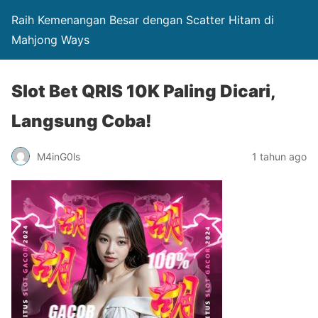
Raih Kemenangan Besar dengan Scatter Hitam di
Mahjong Ways
Slot Bet QRIS 10K Paling Dicari,
Langsung Coba!
M4inG0ls
1 tahun ago