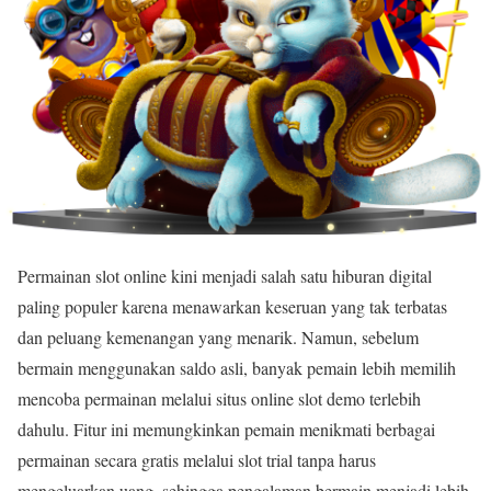
Permainan slot online kini menjadi salah satu hiburan digital
paling populer karena menawarkan keseruan yang tak terbatas
dan peluang kemenangan yang menarik. Namun, sebelum
bermain menggunakan saldo asli, banyak pemain lebih memilih
mencoba permainan melalui situs online slot demo terlebih
dahulu. Fitur ini memungkinkan pemain menikmati berbagai
permainan secara gratis melalui slot trial tanpa harus
mengeluarkan uang, sehingga pengalaman bermain menjadi lebih