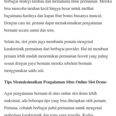
berbagai strategi taruhan dan memahami ritme permainan. Mereka
bisa mencoba taruhan kecil hingga besar untuk melihat
bagaimana hasilnya dan kapan fitur bonus biasanya muncul.
Dengan cara ini, pemain dapat memaksimalkan pengalaman
bermain secara santai dan seru.
Selain itu, slot gratis juga membantu pemain mengenal
karakteristik permainan dari berbagai provider. Hal ini membuat
pemain lebih mudah menentukan permainan favorit yang paling
sesuai dengan gaya bermain mereka sebelum bermain
menggunakan saldo asli.
Tips Memaksimalkan Pengalaman Situs Online Slot Demo
Agar pengalaman bermain di situs online slot demo lebih
maksimal, ada beberapa tips yang bisa diterapkan oleh pemain.
Pertama, cobalah berbagai judul permainan untuk mengenal
perbedaan karakteristik dan tema yang tersedia. Kedua,