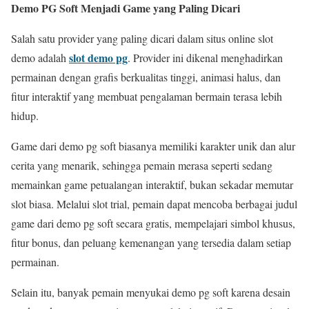
Demo PG Soft Menjadi Game yang Paling Dicari
Salah satu provider yang paling dicari dalam situs online slot
slot demo pg
demo adalah
. Provider ini dikenal menghadirkan
permainan dengan grafis berkualitas tinggi, animasi halus, dan
fitur interaktif yang membuat pengalaman bermain terasa lebih
hidup.
Game dari demo pg soft biasanya memiliki karakter unik dan alur
cerita yang menarik, sehingga pemain merasa seperti sedang
memainkan game petualangan interaktif, bukan sekadar memutar
slot biasa. Melalui slot trial, pemain dapat mencoba berbagai judul
game dari demo pg soft secara gratis, mempelajari simbol khusus,
fitur bonus, dan peluang kemenangan yang tersedia dalam setiap
permainan.
Selain itu, banyak pemain menyukai demo pg soft karena desain