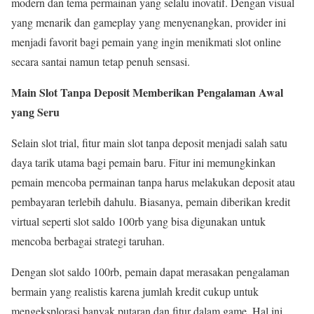
modern dan tema permainan yang selalu inovatif. Dengan visual
yang menarik dan gameplay yang menyenangkan, provider ini
menjadi favorit bagi pemain yang ingin menikmati slot online
secara santai namun tetap penuh sensasi.
Main Slot Tanpa Deposit Memberikan Pengalaman Awal
yang Seru
Selain slot trial, fitur main slot tanpa deposit menjadi salah satu
daya tarik utama bagi pemain baru. Fitur ini memungkinkan
pemain mencoba permainan tanpa harus melakukan deposit atau
pembayaran terlebih dahulu. Biasanya, pemain diberikan kredit
virtual seperti slot saldo 100rb yang bisa digunakan untuk
mencoba berbagai strategi taruhan.
Dengan slot saldo 100rb, pemain dapat merasakan pengalaman
bermain yang realistis karena jumlah kredit cukup untuk
mengeksplorasi banyak putaran dan fitur dalam game. Hal ini