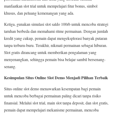
manfaatkan slot trial untuk mempelajari fitur bonus, simbol
khusus, dan peluang kemenangan yang ada.
Ketiga, gunakan simulasi slot saldo 100rb untuk mencoba strategi
taruhan berbeda dan memahami ritme permainan. Dengan jumlah
kredit yang cukup, pemain dapat mengeksplorasi banyak putaran
tanpa terburu-buru. Terakhir, nikmati permainan sebagai hiburan.
Slot gratis dirancang untuk memberikan pengalaman yang
menyenangkan, sehingga pemain bisa belajar sambil bersenang-
senang.
Kesimpulan Situs Online Slot Demo Menjadi Pilihan Terbaik
Situs online slot demo menawarkan kesempatan bagi pemain
untuk mencoba berbagai permainan paling dicari tanpa risiko
finansial. Melalui slot trial, main slot tanpa deposit, dan slot gratis,
pemain dapat mempelajari mekanisme permainan, mencoba