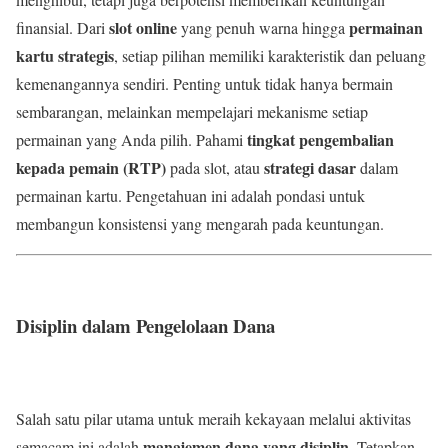
slot online
permainan
finansial. Dari
yang penuh warna hingga
kartu strategis
, setiap pilihan memiliki karakteristik dan peluang
kemenangannya sendiri. Penting untuk tidak hanya bermain
sembarangan, melainkan mempelajari mekanisme setiap
tingkat pengembalian
permainan yang Anda pilih. Pahami
kepada pemain (RTP)
strategi dasar
pada slot, atau
dalam
permainan kartu. Pengetahuan ini adalah pondasi untuk
membangun konsistensi yang mengarah pada keuntungan.
Disiplin dalam Pengelolaan Dana
Salah satu pilar utama untuk meraih kekayaan melalui aktivitas
manajemen dana yang disiplin
semacam ini adalah
. Tetapkan