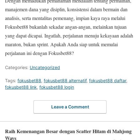
Dengan memadukan pemahaman mendalam tentang permainan,
manajemen dana yang disiplin, konsistensi dalam bermain dan
analisis, serta mentalitas pemenang, impian kaya raya melalui
Fokusbet88 bukanlah sekadar angan-angan, melainkan tujuan
yang dapat dicapai. Ingatlah, perjalanan menuju kekayaan adalah
maraton, bukan sprint. Apakah Anda siap untuk memulai
perjalanan ini dengan Fokusbet88?
Categories:
Uncategorized
Tags:
fokusbet88
,
fokusbet88 alternatif
,
fokusbet88 daftar
,
fokusbet88 link
,
fokusbet88 login
Leave a Comment
Raih Kemenangan Besar dengan Scatter Hitam di Mahjong
Ways