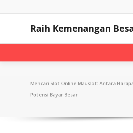
Skip
to
content
Raih Kemenangan Besa
Mencari Slot Online Mauslot: Antara Harap
Potensi Bayar Besar