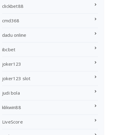
clickbet88
cmd368
dadu online
ibcbet
joker123
joker123 slot
judi bola
klikwin88
LiveScore