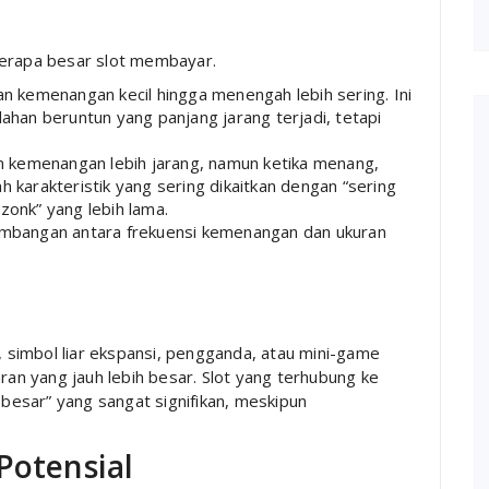
berapa besar slot membayar.
kemenangan kecil hingga menengah lebih sering. Ini
lahan beruntun yang panjang jarang terjadi, tetapi
kemenangan lebih jarang, namun ketika menang,
h karakteristik yang sering dikaitkan dengan “sering
zonk” yang lebih lama.
bangan antara frekuensi kemenangan dan ukuran
s, simbol liar ekspansi, pengganda, atau mini-game
aran yang jauh lebih besar. Slot yang terhubung ke
 besar” yang sangat signifikan, meskipun
Potensial