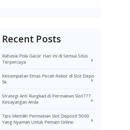
Recent Posts
Rahasia Pola Gacor Hari Ini di Semua Situs
Terpercaya
Kesempatan Emas Pecah Rekor di Slot Depo
5k
Strategi Anti Rungkad di Permainan Slot777
Kesayangan Anda
Tips Memilih Permainan Slot Deposit 5000
Yang Nyaman Untuk Pemain Online