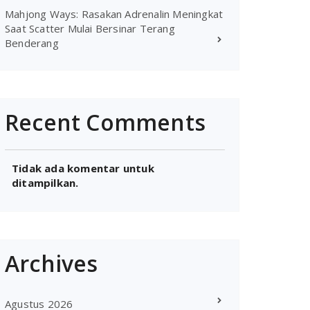
Mahjong Ways: Rasakan Adrenalin Meningkat
Saat Scatter Mulai Bersinar Terang
Benderang
Recent Comments
Tidak ada komentar untuk
ditampilkan.
Archives
Agustus 2026