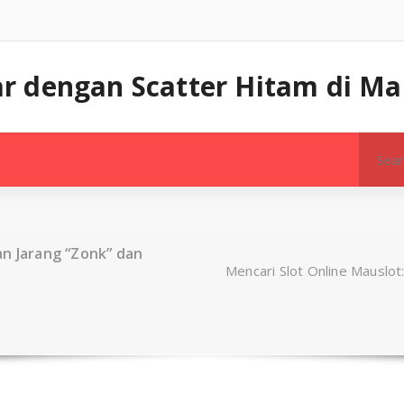
r dengan Scatter Hitam di M
Search
for:
an Jarang “Zonk” dan
Mencari Slot Online Mauslot