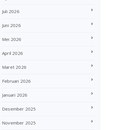
Juli 2026
Juni 2026
Mei 2026
April 2026
Maret 2026
Februari 2026
Januari 2026
Desember 2025
November 2025