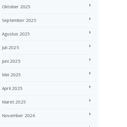
Oktober 2025
September 2025
Agustus 2025
Juli 2025
Juni 2025
Mei 2025
April 2025
Maret 2025
November 2024