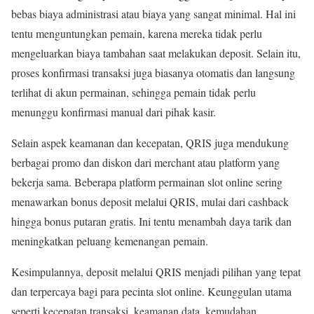
bebas biaya administrasi atau biaya yang sangat minimal. Hal ini
tentu menguntungkan pemain, karena mereka tidak perlu
mengeluarkan biaya tambahan saat melakukan deposit. Selain itu,
proses konfirmasi transaksi juga biasanya otomatis dan langsung
terlihat di akun permainan, sehingga pemain tidak perlu
menunggu konfirmasi manual dari pihak kasir.
Selain aspek keamanan dan kecepatan, QRIS juga mendukung
berbagai promo dan diskon dari merchant atau platform yang
bekerja sama. Beberapa platform permainan slot online sering
menawarkan bonus deposit melalui QRIS, mulai dari cashback
hingga bonus putaran gratis. Ini tentu menambah daya tarik dan
meningkatkan peluang kemenangan pemain.
Kesimpulannya, deposit melalui QRIS menjadi pilihan yang tepat
dan terpercaya bagi para pecinta slot online. Keunggulan utama
seperti kecepatan transaksi, keamanan data, kemudahan