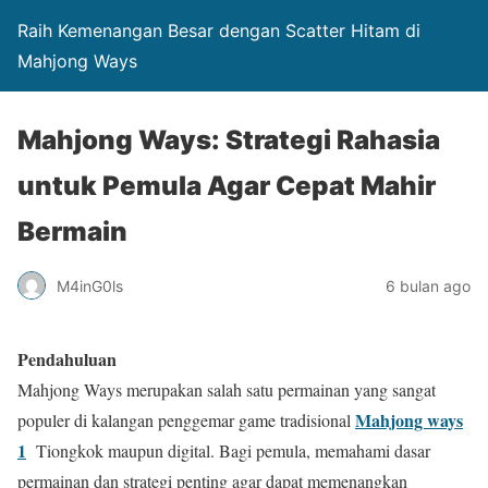
Raih Kemenangan Besar dengan Scatter Hitam di
Mahjong Ways
Mahjong Ways: Strategi Rahasia
untuk Pemula Agar Cepat Mahir
Bermain
M4inG0ls
6 bulan ago
Pendahuluan
Mahjong Ways merupakan salah satu permainan yang sangat
Mahjong ways
populer di kalangan penggemar game tradisional
1
Tiongkok maupun digital. Bagi pemula, memahami dasar
permainan dan strategi penting agar dapat memenangkan