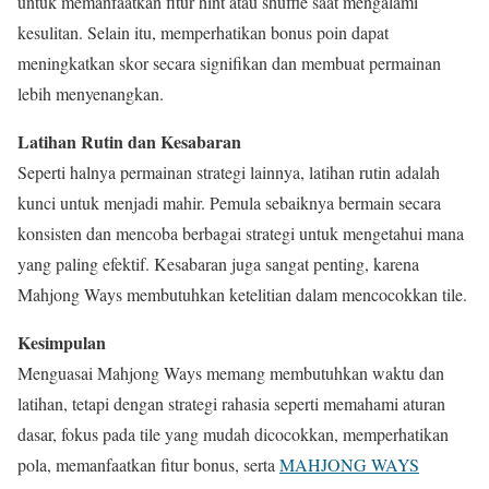
untuk memanfaatkan fitur hint atau shuffle saat mengalami
kesulitan. Selain itu, memperhatikan bonus poin dapat
meningkatkan skor secara signifikan dan membuat permainan
lebih menyenangkan.
Latihan Rutin dan Kesabaran
Seperti halnya permainan strategi lainnya, latihan rutin adalah
kunci untuk menjadi mahir. Pemula sebaiknya bermain secara
konsisten dan mencoba berbagai strategi untuk mengetahui mana
yang paling efektif. Kesabaran juga sangat penting, karena
Mahjong Ways membutuhkan ketelitian dalam mencocokkan tile.
Kesimpulan
Menguasai Mahjong Ways memang membutuhkan waktu dan
latihan, tetapi dengan strategi rahasia seperti memahami aturan
dasar, fokus pada tile yang mudah dicocokkan, memperhatikan
pola, memanfaatkan fitur bonus, serta
MAHJONG WAYS