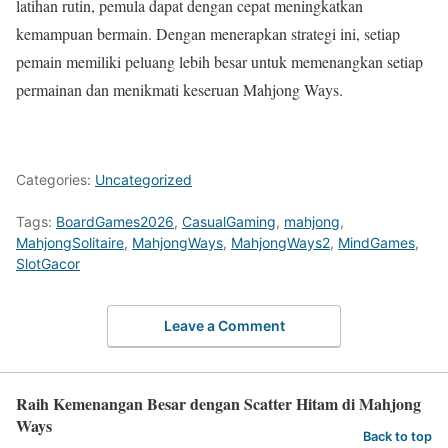
latihan rutin, pemula dapat dengan cepat meningkatkan
kemampuan bermain. Dengan menerapkan strategi ini, setiap
pemain memiliki peluang lebih besar untuk memenangkan setiap
permainan dan menikmati keseruan Mahjong Ways.
Categories:
Uncategorized
Tags:
BoardGames2026
,
CasualGaming
,
mahjong
,
MahjongSolitaire
,
MahjongWays
,
MahjongWays2
,
MindGames
,
SlotGacor
Leave a Comment
Raih Kemenangan Besar dengan Scatter Hitam di Mahjong
Ways
Back to top