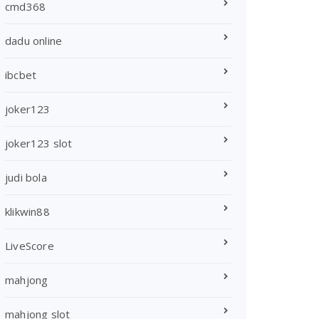
cmd368
dadu online
ibcbet
joker123
joker123 slot
judi bola
klikwin88
LiveScore
mahjong
mahjong slot