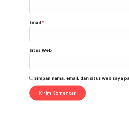
Email
*
Situs Web
Simpan nama, email, dan situs web saya p