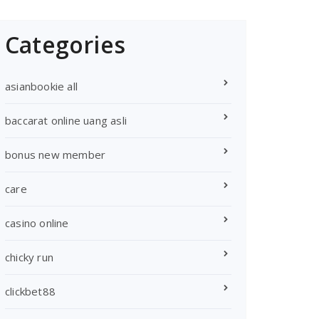
Categories
asianbookie all
baccarat online uang asli
bonus new member
care
casino online
chicky run
clickbet88