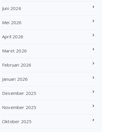
Juni 2026
Mei 2026
April 2026
Maret 2026
Februari 2026
Januari 2026
Desember 2025
November 2025
Oktober 2025