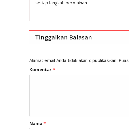
setiap langkah permainan.
Tinggalkan Balasan
Alamat email Anda tidak akan dipublikasikan.
Ruas
Komentar
*
Nama
*