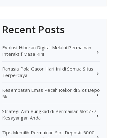
Recent Posts
Evolusi Hiburan Digital Melalui Permainan
Interaktif Masa Kini
Rahasia Pola Gacor Hari Ini di Semua Situs
Terpercaya
Kesempatan Emas Pecah Rekor di Slot Depo
5k
Strategi Anti Rungkad di Permainan Slot777
Kesayangan Anda
Tips Memilih Permainan Slot Deposit 5000