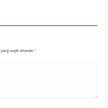
 yang wajib ditandai
*