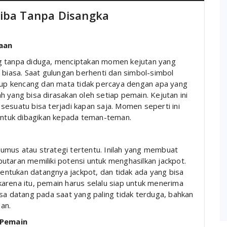
tiba Tanpa Disangka
aan
g tanpa diduga, menciptakan momen kejutan yang
biasa. Saat gulungan berhenti dan simbol-simbol
p kencang dan mata tidak percaya dengan apa yang
dah yang bisa dirasakan oleh setiap pemain. Kejutan ini
sesuatu bisa terjadi kapan saja. Momen seperti ini
 untuk dibagikan kepada teman-teman.
 rumus atau strategi tertentu. Inilah yang membuat
utaran memiliki potensi untuk menghasilkan jackpot.
ntukan datangnya jackpot, dan tidak ada yang bisa
arena itu, pemain harus selalu siap untuk menerima
sa datang pada saat yang paling tidak terduga, bahkan
an.
 Pemain