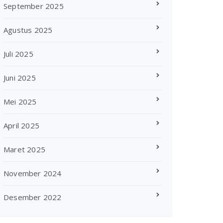
September 2025
Agustus 2025
Juli 2025
Juni 2025
Mei 2025
April 2025
Maret 2025
November 2024
Desember 2022