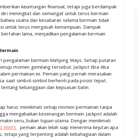
mberikan keuntungan finansial, tetapi juga berdampak
 diri meningkat dan semangat untuk terus bermain
 bahwa usaha dan kesabaran selama bermain tidak
ivasi untuk terus mengasah kemampuan. Dampak
isa bertahan lama, menjadikan pengalaman bermain
 Bermain
ari pengalaman bermain Mahjong Ways. Setiap putaran
menuju momen gemilang tersebut. Jackpot tiba-tiba
 dalam permainan ini. Pemain yang pernah merasakan
asa saat simbol-simbol berhenti pada posisi tepat.
a tentang kebanggaan dan kepuasan batin.
etap harus menikmati setiap momen permainan tanpa
ingga mengabaikan kesenangan bermain. Jackpot adalah
akin seru, bukan tujuan utama. Dengan menikmati
G WAYS
pemain akan lebih siap menerima kejutan apa
is, tetapi yang terpenting adalah kebahagiaan dalam