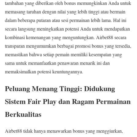
tambahan yang diberikan oleh bonus memungkinkan Anda untuk
memasang taruhan dengan nilai yang lebih tinggi atau bermain
dalam beberapa putaran atau sesi permainan lebih lama. Hal ini
secara langsung meningkatkan potensi Anda untuk mendapatkan
kombinasi kemenangan yang menguntungkan. Airbet88 secara
transparan mengumumkan berbagai promosi bonus yang tersedia,
memastikan bahwa setiap pemain memiliki kesempatan yang
sama untuk memanfaatkan penawaran menarik ini dan
memaksimalkan potensi keuntungannya.
Peluang Menang Tinggi: Didukung
Sistem Fair Play dan Ragam Permainan
Berkualitas
Airbet88 tidak hanya menawarkan bonus yang menggiurkan,