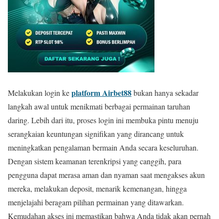
platform Airbet88
Melakukan login ke
bukan hanya sekadar
langkah awal untuk menikmati berbagai permainan taruhan
daring. Lebih dari itu, proses login ini membuka pintu menuju
serangkaian keuntungan signifikan yang dirancang untuk
meningkatkan pengalaman bermain Anda secara keseluruhan.
Dengan sistem keamanan terenkripsi yang canggih, para
pengguna dapat merasa aman dan nyaman saat mengakses akun
mereka, melakukan deposit, menarik kemenangan, hingga
menjelajahi beragam pilihan permainan yang ditawarkan.
Kemudahan akses ini memastikan bahwa Anda tidak akan pernah