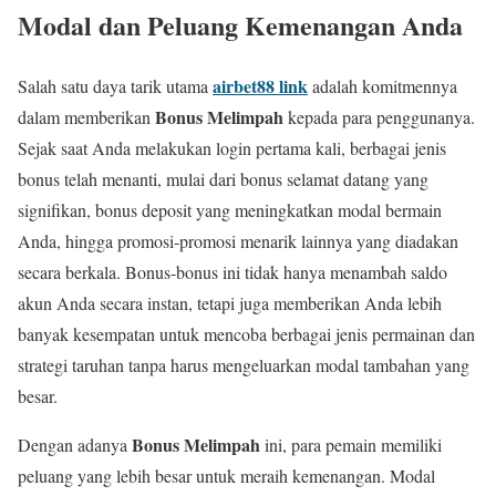
Modal dan Peluang Kemenangan Anda
airbet88 link
Salah satu daya tarik utama
adalah komitmennya
Bonus Melimpah
dalam memberikan
kepada para penggunanya.
Sejak saat Anda melakukan login pertama kali, berbagai jenis
bonus telah menanti, mulai dari bonus selamat datang yang
signifikan, bonus deposit yang meningkatkan modal bermain
Anda, hingga promosi-promosi menarik lainnya yang diadakan
secara berkala. Bonus-bonus ini tidak hanya menambah saldo
akun Anda secara instan, tetapi juga memberikan Anda lebih
banyak kesempatan untuk mencoba berbagai jenis permainan dan
strategi taruhan tanpa harus mengeluarkan modal tambahan yang
besar.
Bonus Melimpah
Dengan adanya
ini, para pemain memiliki
peluang yang lebih besar untuk meraih kemenangan. Modal