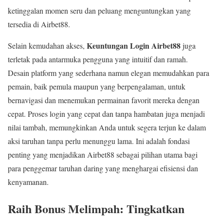
ketinggalan momen seru dan peluang menguntungkan yang
tersedia di Airbet88.
Keuntungan Login Airbet88
Selain kemudahan akses,
juga
terletak pada antarmuka pengguna yang intuitif dan ramah.
Desain platform yang sederhana namun elegan memudahkan para
pemain, baik pemula maupun yang berpengalaman, untuk
bernavigasi dan menemukan permainan favorit mereka dengan
cepat. Proses login yang cepat dan tanpa hambatan juga menjadi
nilai tambah, memungkinkan Anda untuk segera terjun ke dalam
aksi taruhan tanpa perlu menunggu lama. Ini adalah fondasi
penting yang menjadikan Airbet88 sebagai pilihan utama bagi
para penggemar taruhan daring yang menghargai efisiensi dan
kenyamanan.
Raih Bonus Melimpah: Tingkatkan