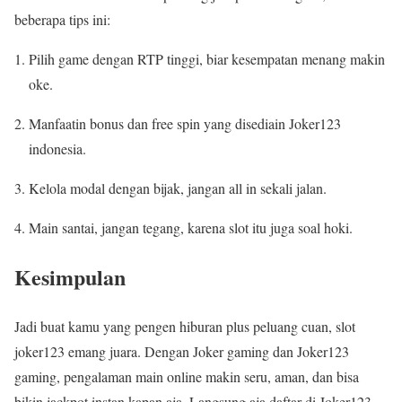
beberapa tips ini:
Pilih game dengan RTP tinggi, biar kesempatan menang makin
oke.
Manfaatin bonus dan free spin yang disediain Joker123
indonesia.
Kelola modal dengan bijak, jangan all in sekali jalan.
Main santai, jangan tegang, karena slot itu juga soal hoki.
Kesimpulan
Jadi buat kamu yang pengen hiburan plus peluang cuan, slot
joker123 emang juara. Dengan Joker gaming dan Joker123
gaming, pengalaman main online makin seru, aman, dan bisa
bikin jackpot instan kapan aja. Langsung aja daftar di Joker123