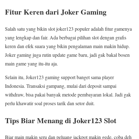
Fitur Keren dari Joker Gaming
Salah satu yang bikin slot joker123 populer adalah fitur gamenya
yang lengkap dan fair. Ada berbagai pilihan slot dengan grafis
keren dan efek suara yang bikin pengalaman main makin hidup.
Joker gaming juga rutin update game baru, jadi gak bakal bosen
main game yang itu-itu aja.
Selain itu, Joker123 gaming support banget sama player
Indonesia. Transaksi gampang, mulai dari deposit sampai
withdraw, bisa pakai banyak metode pembayaran lokal. Jadi gak
perlu khawatir soal proses tarik dan setor duit.
Tips Biar Menang di Joker123 Slot
Biar main makin seru dan peluang jackpot makin gede, coba deh