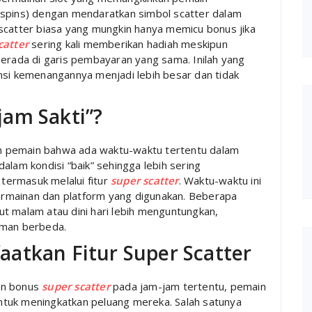
 spins) dengan mendaratkan simbol scatter dalam
scatter biasa yang mungkin hanya memicu bonus jika
catter
sering kali memberikan hadiah meskipun
berada di garis pembayaran yang sama. Inilah yang
nsi kemenangannya menjadi lebih besar dan tidak
am Sakti”?
aan pemain bahwa ada waktu-waktu tertentu dalam
alam kondisi “baik” sehingga lebih sering
termasuk melalui fitur
super scatter
. Waktu-waktu ini
rmainan dan platform yang digunakan. Beberapa
t malam atau dini hari lebih menguntungkan,
aman berbeda.
atkan Fitur Super Scatter
an bonus
super scatter
pada jam-jam tertentu, pemain
tuk meningkatkan peluang mereka. Salah satunya