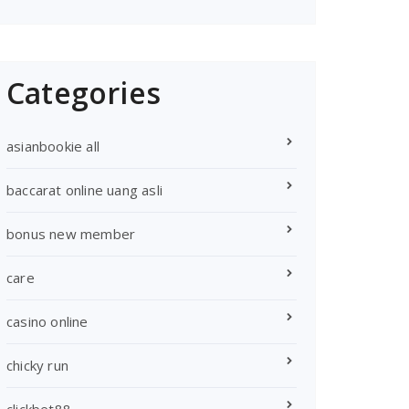
Categories
asianbookie all
baccarat online uang asli
bonus new member
care
casino online
chicky run