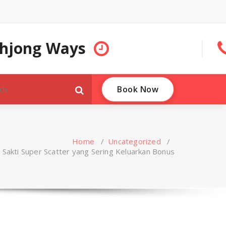
ahjong Ways
Book Now
Home
/
Uncategorized
/
 Sakti Super Scatter yang Sering Keluarkan Bonus