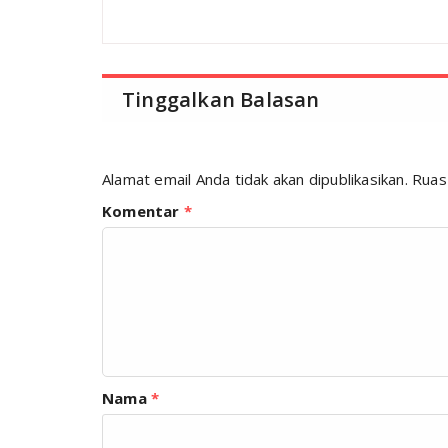
Tinggalkan Balasan
Alamat email Anda tidak akan dipublikasikan.
Ruas
Komentar
*
Nama
*