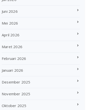
Juni 2026
Mei 2026
April 2026
Maret 2026
Februari 2026
Januari 2026
Desember 2025
November 2025
Oktober 2025