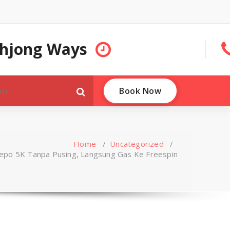
ahjong Ways
Book Now
Home
/
Uncategorized
/
epo 5K Tanpa Pusing, Langsung Gas Ke Freespin