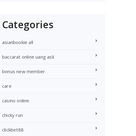
Categories
asianbookie all
baccarat online uang asli
bonus new member
care
casino online
chicky run
clickbet88