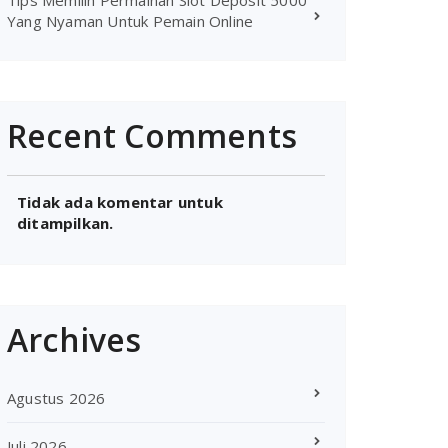
Tips Memilih Permainan Slot Deposit 5000
Yang Nyaman Untuk Pemain Online
Recent Comments
Tidak ada komentar untuk
ditampilkan.
Archives
Agustus 2026
Juli 2026