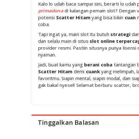
Kalo lo udah baca sampai sini, berarti lo uda
primadona
di kalangan pemain slot? Dengan v
potensi
Scatter Hitam
yang bisa bikin
cuan
n
coba.
Tapi ingat ya, main slot itu butuh
strategi
da
dan selalu main di situs
slot online terperca
provider resmi. Pastiin situsnya punya lisens
nyaman.
Jadi, buat kamu yang
berani coba
tantangan b
Scatter Hitam
demi
cuank
yang melimpah, l
favoritmu. Siapin mental, siapin modal, dan s
gak bakal nyesel! Selamat berburu scatter, bro
Tinggalkan Balasan