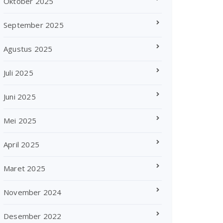
Oktober 2025
September 2025
Agustus 2025
Juli 2025
Juni 2025
Mei 2025
April 2025
Maret 2025
November 2024
Desember 2022