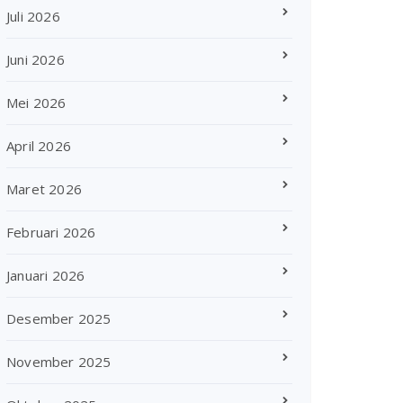
Juli 2026
Juni 2026
Mei 2026
April 2026
Maret 2026
Februari 2026
Januari 2026
Desember 2025
November 2025