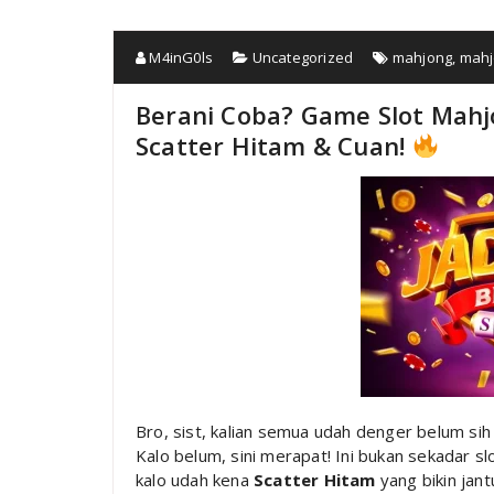
M4inG0ls
Uncategorized
mahjong
,
mahj
Berani Coba? Game Slot Mahj
Scatter Hitam & Cuan!
Bro, sist, kalian semua udah denger belum si
Kalo belum, sini merapat! Ini bukan sekadar sl
kalo udah kena
Scatter Hitam
yang bikin jant