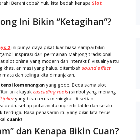
rah! Berani coba? Yuk, kita bedah kenapa
Slot
ng Ini Bikin “Ketagihan”?
ys 2
ini punya daya pikat luar biasa sampai bikin
gambil inspirasi dari permainan Mahjong tradisional
 slot online yang modern dan interaktif. Visualnya itu
g khas, animasi yang halus, ditambah
sound effect
 mata dan telinga kita dimanjakan.
tensi kemenangan
yang gede. Beda sama slot
-fitur unik kayak
cascading reels
(simbol yang menang
tiplier
yang bisa terus meningkat di setiap
a beda: setiap putaran itu unpredictable dan selalu
terduga. Rasa penasaran itu yang bikin kita terus
kal
cuank
!
tam” dan Kenapa Bikin Cuan?