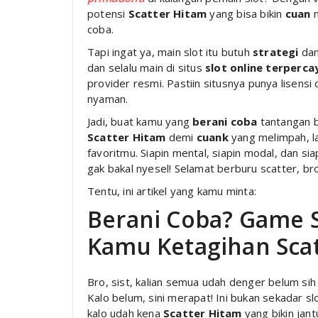
potensi
Scatter Hitam
yang bisa bikin
cuan
n
coba.
Tapi ingat ya, main slot itu butuh
strategi
da
dan selalu main di situs
slot online terperca
provider resmi. Pastiin situsnya punya lisens
nyaman.
Jadi, buat kamu yang
berani coba
tantangan b
Scatter Hitam
demi
cuank
yang melimpah, l
favoritmu. Siapin mental, siapin modal, dan s
gak bakal nyesel! Selamat berburu scatter, bro
Tentu, ini artikel yang kamu minta:
Berani Coba? Game S
Kamu Ketagihan Sca
Bro, sist, kalian semua udah denger belum si
Kalo belum, sini merapat! Ini bukan sekadar sl
kalo udah kena
Scatter Hitam
yang bikin jant