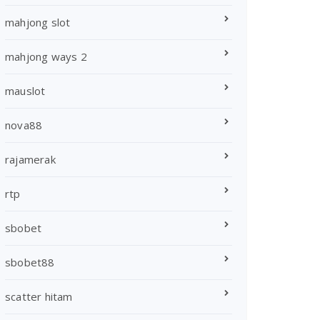
mahjong slot
mahjong ways 2
mauslot
nova88
rajamerak
rtp
sbobet
sbobet88
scatter hitam