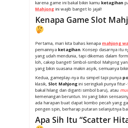
karena game ini bakal bikin kamu
ketagihan
pa
Mahjong
ini wajib banget lo jajal!
Kenapa Game Slot Mahjo
Pertama, mari kita bahas kenapa
mahjong wa
pemainnya
ketagihan
. Konsep dasarnya itu n
yang udah mendunia, tapi dikemas dalam format
loh, cakep banget! Simbol-simbol Mahjong yan
yang bikin suasana makin asyik, semuanya bikin
Kedua, gameplay-nya itu simpel tapi punya
po
klasik,
Slot Mahjong
ini seringkali punya fitur
bakal hilang dan diganti simbol baru), atau
mul
kemenangan beruntun. Ini yang bikin sensasiny
ada harapan buat dapat kombo pecah yang gak 
pengen spin, berharap putaran selanjutnya ba
Apa Sih Itu “Scatter Hi