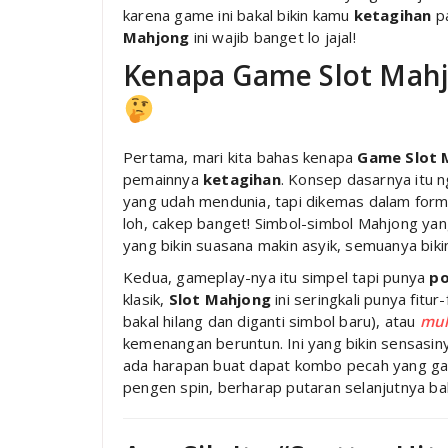
karena game ini bakal bikin kamu
ketagihan
pa
Mahjong
ini wajib banget lo jajal!
Kenapa Game Slot Mahjo
Pertama, mari kita bahas kenapa
Game Slot 
pemainnya
ketagihan
. Konsep dasarnya itu n
yang udah mendunia, tapi dikemas dalam format
loh, cakep banget! Simbol-simbol Mahjong yan
yang bikin suasana makin asyik, semuanya bikin
Kedua, gameplay-nya itu simpel tapi punya
po
klasik,
Slot Mahjong
ini seringkali punya fitur
bakal hilang dan diganti simbol baru), atau
mul
kemenangan beruntun. Ini yang bikin sensasiny
ada harapan buat dapat kombo pecah yang gak 
pengen spin, berharap putaran selanjutnya ba