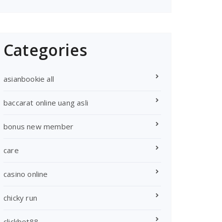
Categories
asianbookie all
baccarat online uang asli
bonus new member
care
casino online
chicky run
clickbet88