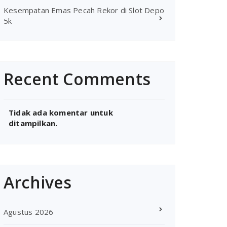
Kesempatan Emas Pecah Rekor di Slot Depo
5k
Recent Comments
Tidak ada komentar untuk
ditampilkan.
Archives
Agustus 2026