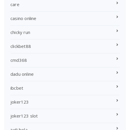
care
casino online
chicky run
clickbet88
cmd368
dadu online
ibcbet
joker123
joker123 slot
judi bola