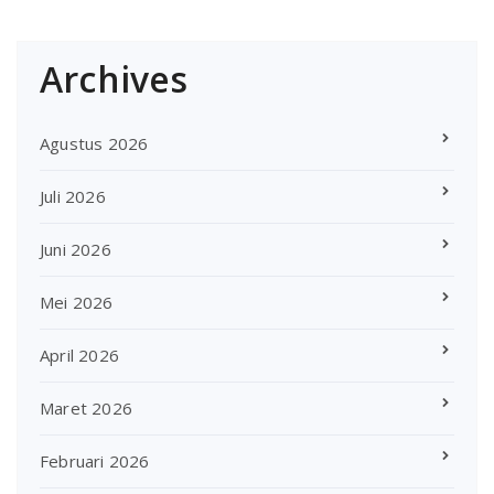
Archives
Agustus 2026
Juli 2026
Juni 2026
Mei 2026
April 2026
Maret 2026
Februari 2026