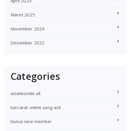
April 2025
Maret 2025
November 2024
Desember 2022
Categories
asianbookie all
baccarat online uang asli
bonus new member