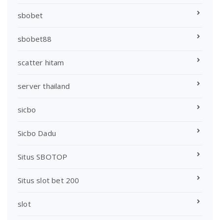
sbobet
sbobet88
scatter hitam
server thailand
sicbo
Sicbo Dadu
Situs SBOTOP
Situs slot bet 200
slot